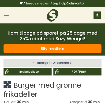
Fortsæt
Allerede medlem?
Log ind på din konto
til
indhold
Kom tilbage på sporet på 25 dage med
25% rabat med Suzy Wengel!
Bliv medlem
Tilbage til Aftensmad
Indkøbsliste
PDF/Print
Burger med grønne
frikadeller
Tid i alt:
30 min.
Arbejdstid:
30 min.