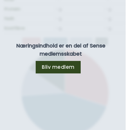
Protein:
- g.
- g.
Fedt:
- g.
- g.
Kostfibre:
- g.
- g.
Protein
Kulhydrat
Kostfibre
Fedt
Næringsindhold er en del af Sense
medlemsskabet
Bliv medlem