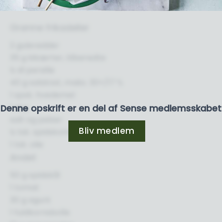
Grønne frikadeller
2 gulerødder
35 g kikærter, tilberedte
½ dl persille
40 g salatost, maks. 30+/17 %
1 spsk. hvedemel
1 æg
Denne opskrift er en del af Sense medlemsskabet
salt og peber
Bliv medlem
½ tsk. spidskommen
1 tsk. olie
Andet
50 g spidskål
1 tomat
30 g agurk
1 fuldkornsbolle