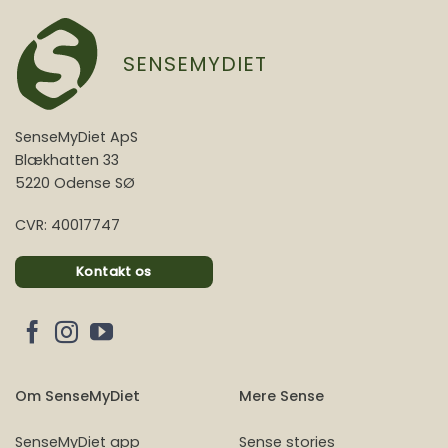
SENSEMYDIET
SenseMyDiet ApS
Blækhatten 33
5220 Odense SØ
CVR: 40017747
Kontakt os
Om SenseMyDiet
Mere Sense
SenseMyDiet app
Sense stories