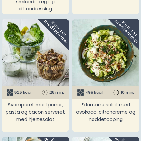
smilende æg og
citrondressing
m
m
K
u
n
f
o
r
e
d
l
e
m
m
e
r
K
u
n
f
o
r
e
d
l
e
m
m
e
r
525 kcal
25 min.
495 kcal
10 min.
Svamperet med porrer,
Edamamesalat med
pasta og bacon serveret
avokado, citroncreme og
med hjertesalat
nøddetopping