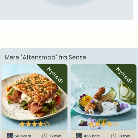
Mere "Aftensmad" fra Sense
Nyhed!
Nyhed!










600 kcal
15 min.
465 kcal
10 min.