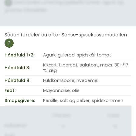
Saml bollen omkring spidskål, tomat, agurk og
6
grønne frikadeller.
Sådan fordeler du efter Sense-spisekassemodellen
?
Håndfuld 1+2:
Agurk; gulerod; spidskål; tomat
Kikært, tilberedt; salatost, maks. 30+/17
Håndfuld 3:
%; æg
Håndfuld 4:
Fuldkornsbolle; hvedemel
Fedt:
Mayonnaise; olie
Smagsgivere:
Persille; salt og peber; spidskommen
1 Portion
Total
Kulhydrat:
- g.
- g.
Kcal:
-
-