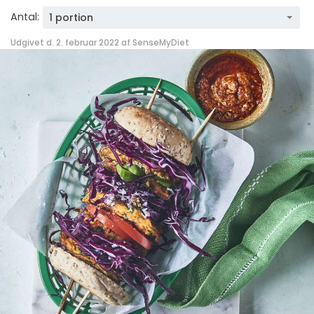
Antal:
1 portion
Udgivet d. 2. februar 2022 af
SenseMyDiet