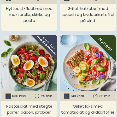
Hytteost-fladbrød med
Grillet hakkebøf med
mozzarella, skinke og
squash og krydderkartoffel
pesto
på pind
m
K
u
n
f
o
r
e
d
l
e
m
m
e
r
Nyhed!





630 kcal
25 min.
610 kcal
35 min.
Pastasalat med stegte
Grillet laks med
porrer, bacon, jordbær,
tomatsalat og dildkartofler