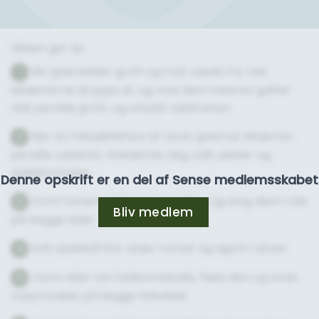
Sådan gør du
Riv gulerødder groft og tryk væde fra. Lad
1
kikærterne dryppe af, og mos dem med en gaffel.
Hak persille groft, og smuldr salatosten.
Rør en frikadellefars af revet gulerod, kikærter,
2
persille, salatost, hvedemel, æg, salt, peber og
spidskommen.
Denne opskrift er en del af Sense medlemsskabet
Form farsen til flade frikadeller, og steg dem i olie
3
Bliv medlem
på begge sider.
Snit spidskål fint, skær tomat og agurk i skiver.
4
Varm eller rist fuldkornsbolle, flæk den og smør
5
mayonnaise på begge halvdele.