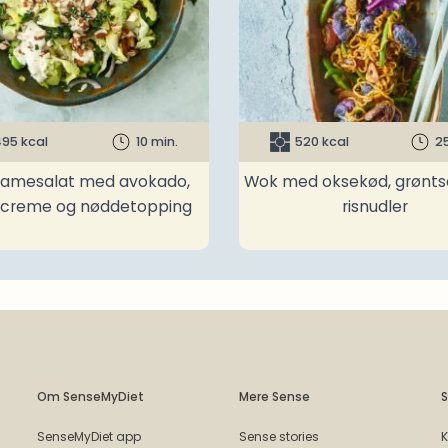
95 kcal
10 min.
520 kcal
2
amesalat med avokado,
Wok med oksekød, grønts
ncreme og nøddetopping
risnudler
Om SenseMyDiet
Mere Sense
S
SenseMyDiet app
Sense stories
K