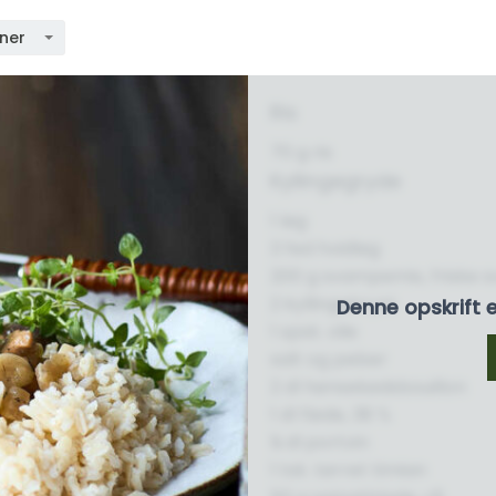
oner
Ris
70 g ris
Kyllingegryde
1 løg
3 fed hvidløg
200 g svampemix, friske
2 kyllingebryst
Denne opskrift 
1 spsk. olie
salt og peber
2 dl hønsekødsbouillon
1 dl fløde, 38 %
¼ dl portvin
1 tsk. tørret timian