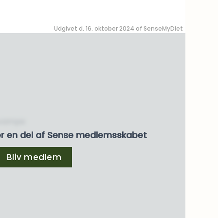
Udgivet d. 16. oktober 2024 af
SenseMyDiet
 svampe
er en del af Sense medlemsskabet
Bliv medlem