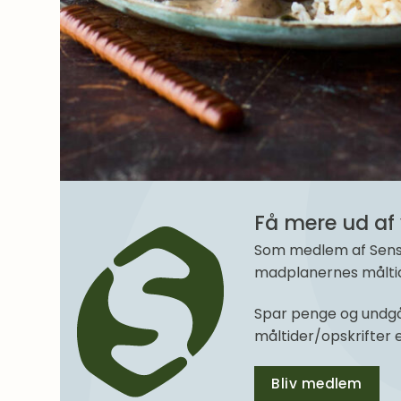
Få mere ud af 
Som medlem af SenseM
madplanernes måltide
Spar penge og undgå
måltider/opskrifter
Bliv medlem