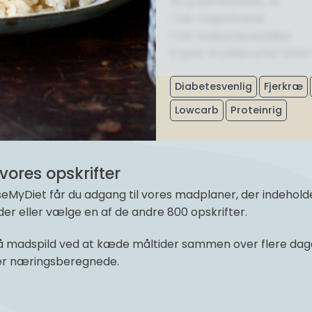
50 g spinatblade, rå
1 tsk. majsstivelse
1 tsk. balsamicoeddike
2 spsk. krydderurter efte
Diabetesvenlig
Fjerkræ
Lowcarb
Proteinrig
vores opskrifter
yDiet får du adgang til vores madplaner, der indeholder 
r eller vælge en af de andre 800 opskrifter.
 madspild ved at kæde måltider sammen over flere dage 
 er næringsberegnede.