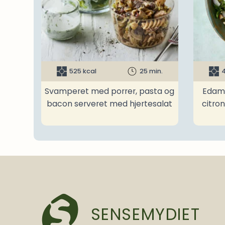
525 kcal
25 min.
4
Svamperet med porrer, pasta og
Edam
bacon serveret med hjertesalat
citro
SENSEMYDIET