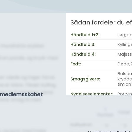
Sådan fordeler du 
Håndfuld 1+2:
Løg; s
Håndfuld 3:
Kylling
i mundrette stykker.
Håndfuld 4:
Majssti
 på en pande, og krydr med
Fedt:
Fløde, 
Balsam
er væde og tager farve.
Smagsgivere:
krydde
timian
e er klare. Tilsæt kylling,
mre i 4-5 minutter. Vend
se medlemsskabet
Nydelseselementer:
Portvi
vand. Smag til med
1
Total
Portion
Kulhydrat:
- g.
- g.
en, og pynt med friske