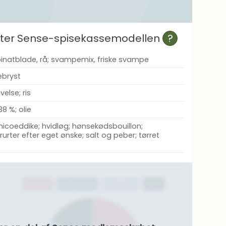
efter Sense-spisekassemodellen
?
pinatblade, rå; svampemix, friske svampe
ebryst
velse; ris
38 %; olie
icoeddike; hvidløg; hønsekødsbouillon;
rurter efter eget ønske; salt og peber; tørret
n
Protein
Kulhydrat
Kostfibre
Fedt