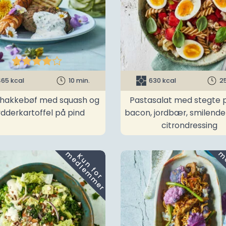





65 kcal
10 min.
630 kcal
2
t hakkebøf med squash og
Pastasalat med stegte p
ydderkartoffel på pind
bacon, jordbær, smilend
citrondressing
m
K
u
n
f
o
r
e
d
l
e
m
m
e
r