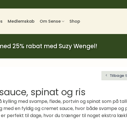
es
Medlemskab
Om Sense
Shop
 med 25% rabat med Suzy Wengel!
Tilbage 
auce, spinat og ris
å kylling med svampe, fløde, portvin og spinat som på tal
ing med en fyldig og cremet sauce, hvor både svampe o
n er perfekt til dage, hvor du trænger til noget ekstra 