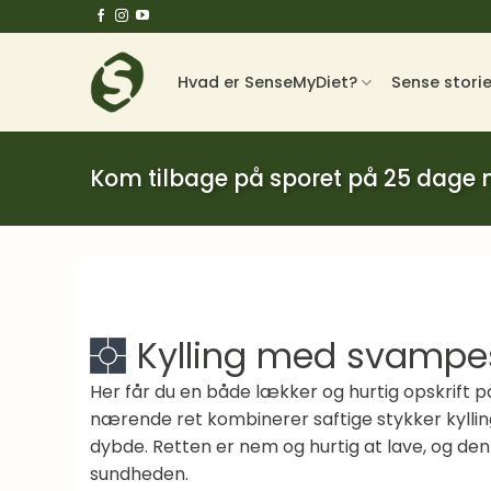
Fortsæt
til
indhold
Hvad er SenseMyDiet?
Sense stori
Kom tilbage på sporet på 25 dage
Kylling med svampes
Her får du en både lækker og hurtig opskrift p
nærende ret kombinerer saftige stykker kyll
dybde. Retten er nem og hurtig at lave, og de
sundheden.