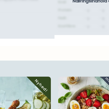
Næringsindhold 
Kcal:
-
-
Protein:
- g.
- g.
Fedt:
- g.
- g.
Kostfibre:
- g.
- g.
Nyhed!