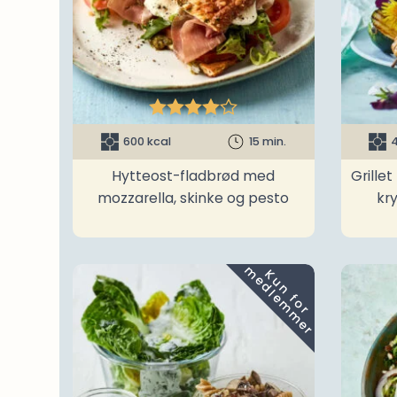





600 kcal
15 min.
4
Hytteost-fladbrød med
Grille
mozzarella, skinke og pesto
kr
m
K
u
n
f
o
r
e
d
l
e
m
m
e
r