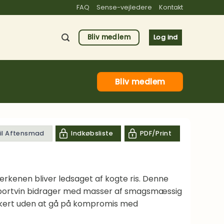
FAQ
Sense-vejledere
Kontakt
Bliv medlem
Log ind
Bliv medlem
til Aftensmad
Indkøbsliste
PDF/Print
lerkenen bliver ledsaget af kogte ris. Denne
g portvin bidrager med masser af smagsmæssig
lækkert uden at gå på kompromis med