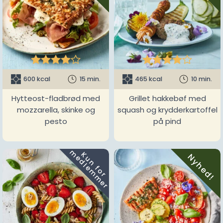










600 kcal
15 min.
465 kcal
10 min.
Hytteost-fladbrød med
Grillet hakkebøf med
mozzarella, skinke og
squash og krydderkartoffel
pesto
på pind
m
K
u
n
f
o
r
e
d
l
e
m
m
e
r
Nyhed!