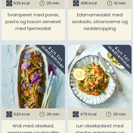
525 kcal
25 min.
495 kcal
10 min.
Svamperet med porrer,
Edamamesalat med
pasta og bacon serveret
avokado, citroncreme og
med hjertesalat
nøddetopping
m
m
K
u
n
f
o
r
e
d
l
e
m
m
e
r
K
u
n
f
o
r
e
d
l
e
m
m
e
r
520 kcal
25 min.
475 kcal
25 min.
Wok med oksekød,
Lun oksekødsret med
grøntsager og risnudler
stegte grøntsager og