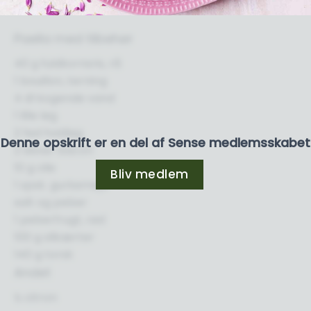
Paella med tilbehør
40 g fuldkornsris, rå
1 bouillon, terning
4 dl kogende vand
1 lille løg
2 fed hvidløg
Denne opskrift er en del af Sense medlemsskabet
2 skiver bacon
10 g olie
Bliv medlem
1 spsk. gurkemeje
salt og peber
1 peberfrugt, rød
100 g slikærter
140 g torsk
Andet
½ citron