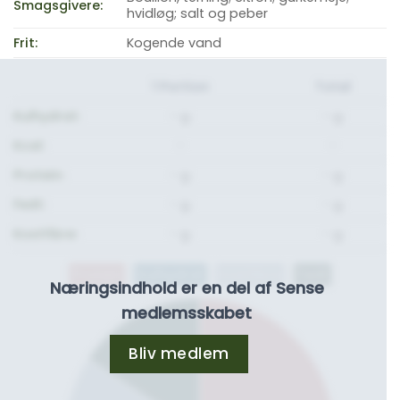
Smagsgivere:
hvidløg; salt og peber
Frit:
Kogende vand
1 Portion
Total
Kulhydrat:
- g.
- g.
Kcal:
-
-
Protein:
- g.
- g.
Fedt:
- g.
- g.
Kostfibre:
- g.
- g.
Protein
Kulhydrat
Kostfibre
Fedt
Næringsindhold er en del af Sense
medlemsskabet
Bliv medlem