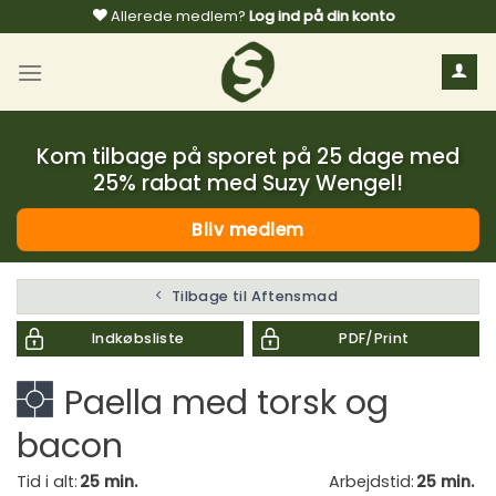
Fortsæt
Allerede medlem?
Log ind på din konto
til
indhold
Kom tilbage på sporet på 25 dage med
25% rabat med Suzy Wengel!
Bliv medlem
Tilbage til Aftensmad
Indkøbsliste
PDF/Print
Paella med torsk og
bacon
Tid i alt:
25 min.
Arbejdstid:
25 min.