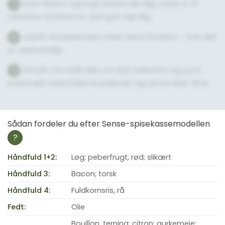
Kom fisken i og kog retten færdig i cirka 4-6
7
minutter til fisken er dampet færdig.
Justér konsistensen med mere bouillon - hvis det
8
er nødvendigt.
Servér i en skål eller en dyb tallerken og pynt
9
eventuelt med friske krydderier og citron eller lime.
Sådan fordeler du efter Sense-spisekassemodellen
?
Håndfuld 1+2:
Løg; peberfrugt, rød; slikært
Håndfuld 3:
Bacon; torsk
Håndfuld 4:
Fuldkornsris, rå
Fedt:
Olie
Bouillon, terning; citron; gurkemeje;