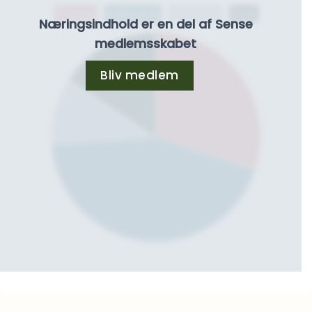
Protein
Kulhydrat
Kostfibre
Fedt
Næringsindhold er en del af Sense
medlemsskabet
Bliv medlem