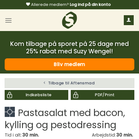
Fortsæt
Allerede medlem?
Log ind på din konto
til
indhold
Kom tilbage på sporet på 25 dage med
25% rabat med Suzy Wengel!
Bliv medlem
Tilbage til Aftensmad
Indkøbsliste
PDF/Print
Pastasalat med bacon,
kylling og pestodressing
Tid i alt:
30 min.
Arbejdstid:
30 min.