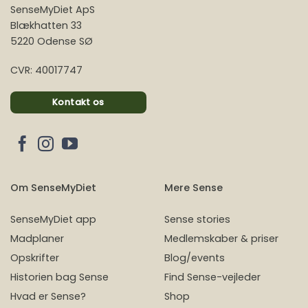
SenseMyDiet ApS
Blækhatten 33
5220 Odense SØ
CVR: 40017747
Kontakt os
Om SenseMyDiet
Mere Sense
SenseMyDiet app
Sense stories
Madplaner
Medlemskaber & priser
Opskrifter
Blog/events
Historien bag Sense
Find Sense-vejleder
Hvad er Sense?
Shop