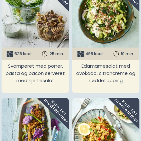
525 kcal
25 min.
495 kcal
10 min.
Svamperet med porrer,
Edamamesalat med
pasta og bacon serveret
avokado, citroncreme og
med hjertesalat
nøddetopping
m
m
K
u
n
f
o
r
e
d
l
e
m
m
e
r
K
u
n
f
o
r
e
d
l
e
m
m
e
r