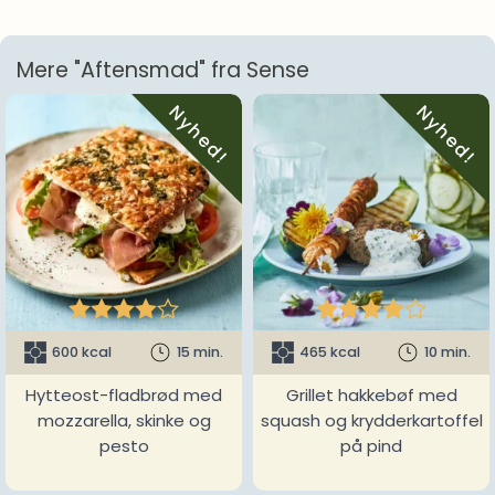
Mere "Aftensmad" fra Sense
Nyhed!
Nyhed!










600 kcal
15 min.
465 kcal
10 min.
Hytteost-fladbrød med
Grillet hakkebøf med
mozzarella, skinke og
squash og krydderkartoffel
pesto
på pind