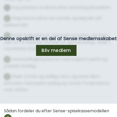
Kog pastaen al dente efter anvisning på pakken.
1
Steg bacon på en tør pande, og læg det på
2
køkkenrulle.
Krydr kyllingebryst med salt og peber, og steg i
3
Denne opskrift er en del af Sense medlemsskabet
olie i 12-14 minutter til kødet er gennemstegt. Skær i
mundrette stykker.
Bliv medlem
Vend kyllingestykkerne med yoghurt, pesto og
4
presset hvidløg.
Skær tomat og rødløg i tern, og anret dem
5
sammen med pasta, kylling og rucola. Fordel bacon
over retten.
Sådan fordeler du efter Sense-spisekassemodellen