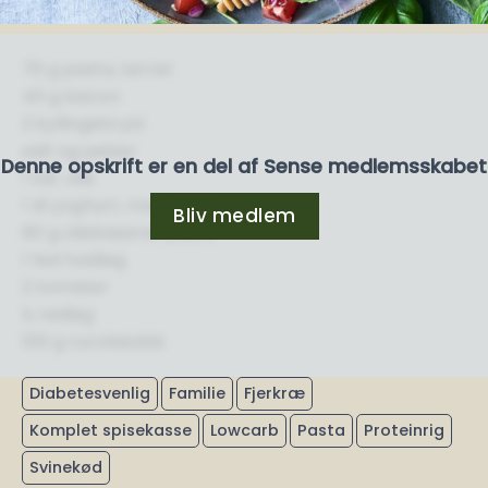
70 g pasta, tørret
40 g bacon
2 kyllingebryst
salt og peber
Denne opskrift er en del af Sense medlemsskabet
1 tsk. olie
1 dl yoghurt, maks. 3,5 %
Bliv medlem
60 g oliebaseret pesto
1 fed hvidløg
2 tomater
½ rødløg
100 g rucolasalat
Diabetesvenlig
Familie
Fjerkræ
Komplet spisekasse
Lowcarb
Pasta
Proteinrig
Svinekød