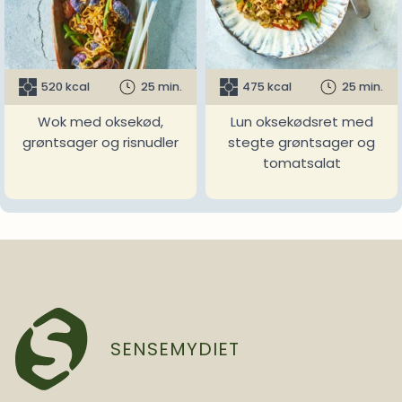
520 kcal
25 min.
475 kcal
25 min.
Wok med oksekød,
Lun oksekødsret med
grøntsager og risnudler
stegte grøntsager og
tomatsalat
SENSEMYDIET