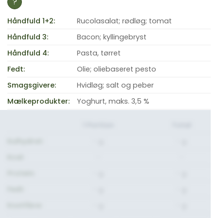
?
Håndfuld 1+2:
Rucolasalat; rødløg; tomat
Håndfuld 3:
Bacon; kyllingebryst
Håndfuld 4:
Pasta, tørret
Fedt:
Olie; oliebaseret pesto
Smagsgivere:
Hvidløg; salt og peber
Mælkeprodukter:
Yoghurt, maks. 3,5 %
1 Portion
Total
Kulhydrat:
- g.
- g.
Kcal:
-
-
Protein:
- g.
- g.
Fedt:
- g.
- g.
Kostfibre:
- g.
- g.