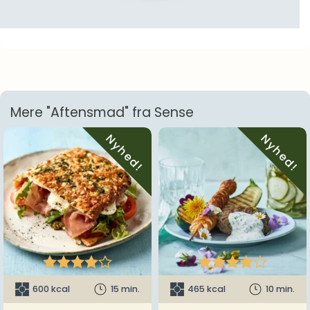
Mere "Aftensmad" fra Sense
Nyhed!
Nyhed!










600 kcal
15 min.
465 kcal
10 min.