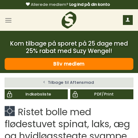
Fortsæt
Allerede medlem?
Log ind på din konto
til
indhold
Kom tilbage på sporet på 25 dage med
25% rabat med Suzy Wengel!
Bliv medlem
Tilbage til Aftensmad
Indkøbsliste
PDF/Print
Ristet bolle med
flødestuvet spinat, laks, æg
og hvidløgsstegte svampe