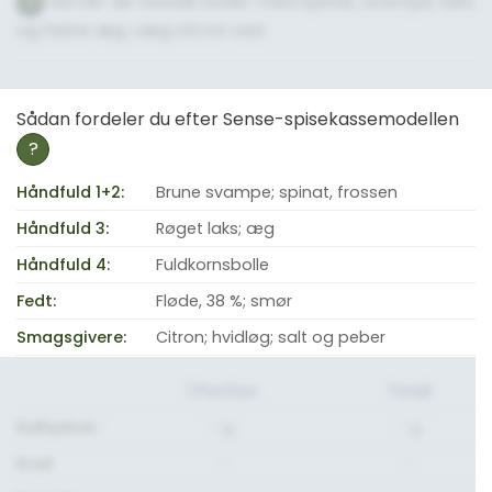
Servér de ristede boller med spinat, svampe, laks
5
og halve æg. Læg citron ved.
Sådan fordeler du efter Sense-spisekassemodellen
?
Håndfuld 1+2:
Brune svampe; spinat, frossen
Håndfuld 3:
Røget laks; æg
Håndfuld 4:
Fuldkornsbolle
Fedt:
Fløde, 38 %; smør
Smagsgivere:
Citron; hvidløg; salt og peber
1 Portion
Total
Kulhydrat:
- g.
- g.
Kcal:
-
-