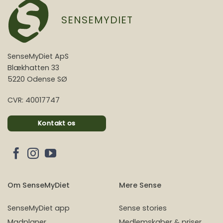
SENSEMYDIET
SenseMyDiet ApS
Blækhatten 33
5220 Odense SØ
CVR: 40017747
Kontakt os
Om SenseMyDiet
Mere Sense
SenseMyDiet app
Sense stories
Madplaner
Medlemskaber & priser