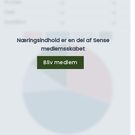
Protein:
- g.
- g.
Fedt:
- g.
- g.
Kostfibre:
- g.
- g.
Protein
Kulhydrat
Kostfibre
Fedt
Næringsindhold er en del af Sense
medlemsskabet
Bliv medlem