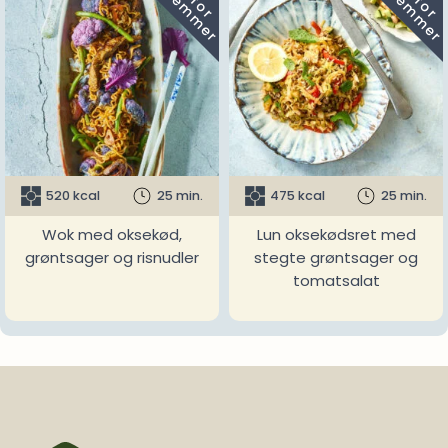
m
m
520 kcal
25 min.
475 kcal
25 min.
Wok med oksekød,
Lun oksekødsret med
grøntsager og risnudler
stegte grøntsager og
tomatsalat