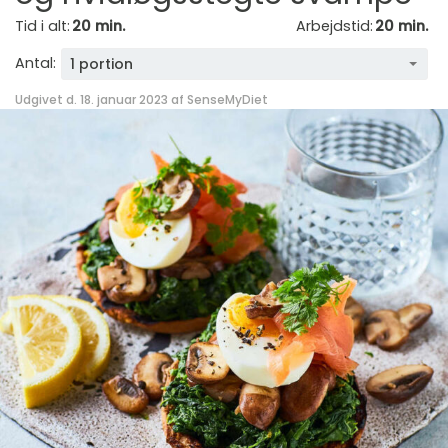
Tid i alt:
20 min.
Arbejdstid:
20 min.
Antal:
1 portion
Udgivet d. 18. januar 2023 af
SenseMyDiet