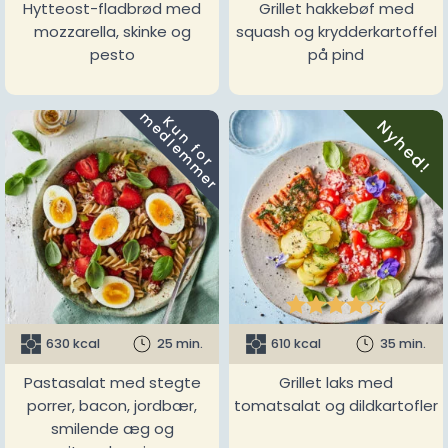
Hytteost-fladbrød med
Grillet hakkebøf med
mozzarella, skinke og
squash og krydderkartoffel
pesto
på pind
m
K
u
n
f
o
r
e
d
l
e
m
m
e
r
Nyhed!





630 kcal
25 min.
610 kcal
35 min.
Pastasalat med stegte
Grillet laks med
porrer, bacon, jordbær,
tomatsalat og dildkartofler
smilende æg og