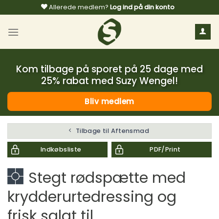
Fortsæt
Allerede medlem?
Log ind på din konto
til
indhold
Kom tilbage på sporet på 25 dage med
25% rabat med Suzy Wengel!
Bliv medlem
Tilbage til Aftensmad
Indkøbsliste
PDF/Print
Stegt rødspætte med
krydderurtedressing og
frisk salat til