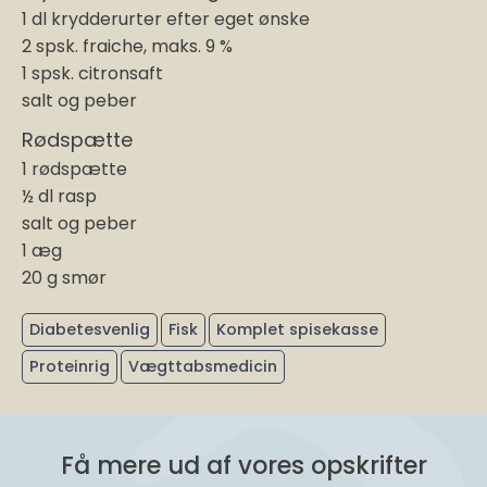
1 dl krydderurter efter eget ønske
2 spsk. fraiche, maks. 9 %
1 spsk. citronsaft
salt og peber
Rødspætte
1 rødspætte
½ dl rasp
salt og peber
1 æg
20 g smør
Diabetesvenlig
Fisk
Komplet spisekasse
Proteinrig
Vægttabsmedicin
Få mere ud af vores opskrifter