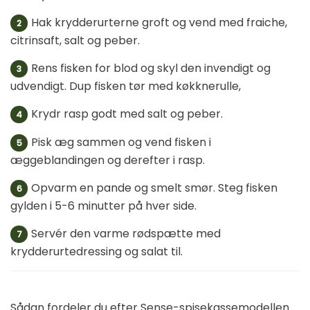
Hak krydderurterne groft og vend med fraiche,
2
citrinsaft, salt og peber.
Rens fisken for blod og skyl den invendigt og
3
udvendigt. Dup fisken tør med køkknerulle,
Krydr rasp godt med salt og peber.
4
Pisk æg sammen og vend fisken i
5
æggeblandingen og derefter i rasp.
Opvarm en pande og smelt smør. Steg fisken
6
gylden i 5-6 minutter på hver side.
Servér den varme rødspætte med
7
krydderurtedressing og salat til.
Sådan fordeler du efter Sense-spisekassemodellen