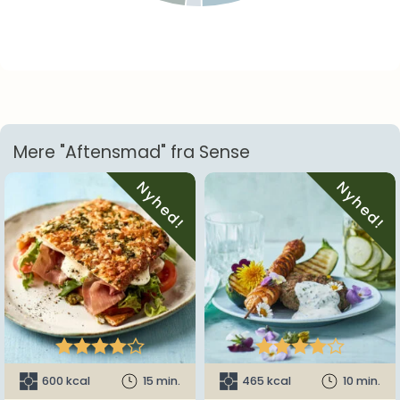
Mere "Aftensmad" fra Sense
Nyhed!
Nyhed!










600 kcal
15 min.
465 kcal
10 min.