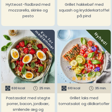
Hytteost-fladbrød med
Grillet hakkebøf med
mozzarella, skinke og
squash og krydderkartoffel
pesto
på pind
m
K
u
n
f
o
r
e
d
l
e
m
m
e
r
Nyhed!





630 kcal
25 min.
610 kcal
35 min.
Pastasalat med stegte
Grillet laks med
porrer, bacon, jordbær,
tomatsalat og dildkartofler
smilende æg og