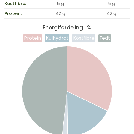
Kostfibre:
5 g
5 g
Protein:
42 g
42 g
Energifordeling i %
Protein
Kulhydrat
Kostfibre
Fedt