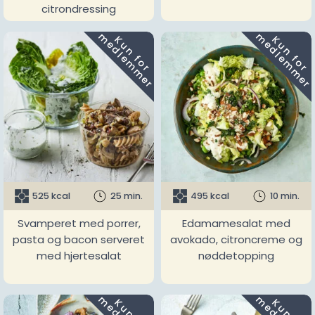
citrondressing
m
m
K
u
n
f
o
r
e
d
l
e
m
m
e
r
K
u
n
f
o
r
e
d
l
e
m
m
e
r
525 kcal
25 min.
495 kcal
10 min.
Svamperet med porrer,
Edamamesalat med
pasta og bacon serveret
avokado, citroncreme og
med hjertesalat
nøddetopping