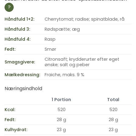
?
Håndfuld 1+2:
Cherrytomat; radise; spinatblade, rå
Håndfuld 3:
Rødspætte; æg
Håndfuld 4:
Rasp
Fedt:
Smør
Citronsaft; krydderurter efter eget
Smagsgivere:
ønske; salt og peber
Mælkedressing:
Fraiche, maks. 9 %
Næringsindhold
1 Portion
Total
Kcal:
520
520
Fedt:
28 g
28 g
Kulhydrat:
23 g
23 g