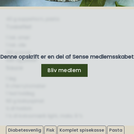
40 g suppehorn, pasta
Toskefilet
1 tsk. smør
1 tsk. olie
160 g torsk
Denne opskrift er en del af Sense medlemsskabet
salt og peber
Sauce
Bliv medlem
1 løg
6 cherrytomater
1 fed hvidløg
60 g babyspinat
½ dl hvidvin
1 ½ dl kokosmælk light, maks. 8 %
Diabetesvenlig
Fisk
Komplet spisekasse
Pasta