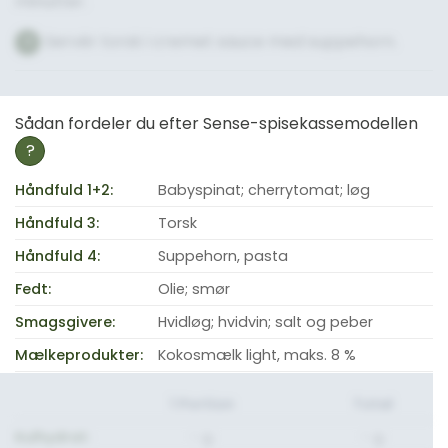
minutter.
Servér torsk i cremet sauce med suppehorn.
7
Sådan fordeler du efter Sense-spisekassemodellen
?
Håndfuld 1+2:
Babyspinat; cherrytomat; løg
Håndfuld 3:
Torsk
Håndfuld 4:
Suppehorn, pasta
Fedt:
Olie; smør
Smagsgivere:
Hvidløg; hvidvin; salt og peber
Mælkeprodukter:
Kokosmælk light, maks. 8 %
1 Portion
Total
Kulhydrat:
- g.
- g.