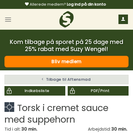
Fortsæt
Allerede medlem?
Log ind på din konto
til
indhold
Kom tilbage på sporet på 25 dage med
25% rabat med Suzy Wengel!
Bliv medlem
Tilbage til Aftensmad
Indkøbsliste
PDF/Print
Torsk i cremet sauce
med suppehorn
Tid i alt:
30 min.
Arbejdstid:
30 min.