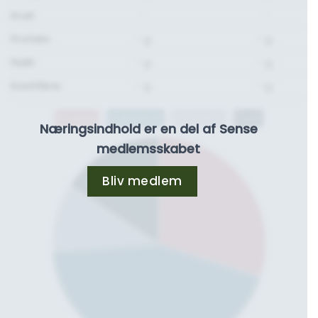
Kcal:
-
-
Protein:
- g.
- g.
Fedt:
- g.
- g.
Kostfibre:
- g.
- g.
Protein
Kulhydrat
Kostfibre
Fedt
Næringsindhold er en del af Sense
medlemsskabet
Bliv medlem