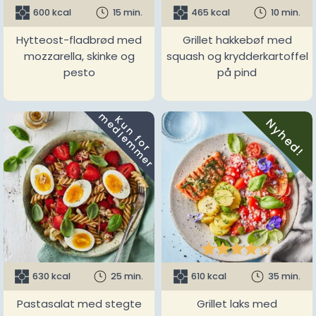
600 kcal
15 min.
465 kcal
10 min.
Hytteost-fladbrød med
Grillet hakkebøf med
mozzarella, skinke og
squash og krydderkartoffel
pesto
på pind
m
K
u
n
f
o
r
e
d
l
e
m
m
e
r
Nyhed!





630 kcal
25 min.
610 kcal
35 min.
Pastasalat med stegte
Grillet laks med