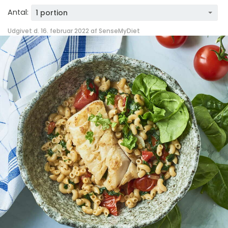
Antal:
1 portion
Udgivet d. 16. februar 2022 af
SenseMyDiet