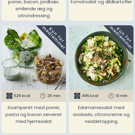
porrer, bacon, jordbær,
tomatsalat og dildkartofler
smilende æg og
citrondressing
m
m
K
u
n
f
o
r
e
d
l
e
m
m
e
r
K
u
n
f
o
r
e
d
l
e
m
m
e
r
525 kcal
25 min.
495 kcal
10 min.
Svamperet med porrer,
Edamamesalat med
pasta og bacon serveret
avokado, citroncreme og
med hjertesalat
nøddetopping