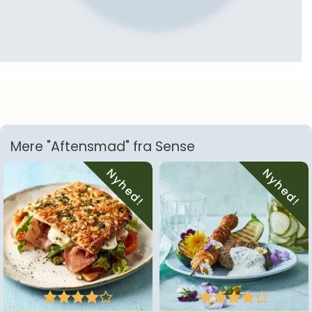
Mere "Aftensmad" fra Sense
Nyhed!
Nyhed!









