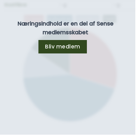
Kostfibre:
- g.
- g.
Protein
Kulhydrat
Kostfibre
Fedt
Næringsindhold er en del af Sense
medlemsskabet
Bliv medlem