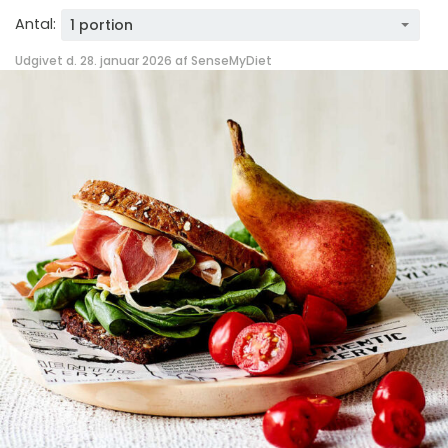
Antal:
1 portion
Udgivet d. 28. januar 2026 af
SenseMyDiet