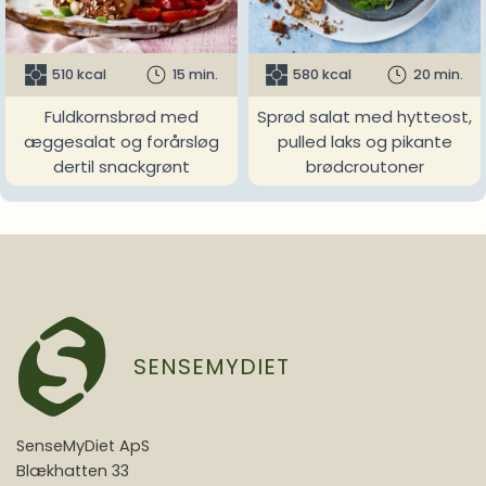
510 kcal
15 min.
580 kcal
20 min.
Fuldkornsbrød med
Sprød salat med hytteost,
æggesalat og forårsløg
pulled laks og pikante
dertil snackgrønt
brødcroutoner
SENSEMYDIET
SenseMyDiet ApS
Blækhatten 33