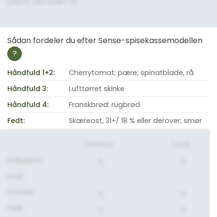
pære ved siden af.
Sådan fordeler du efter Sense-spisekassemodellen
?
Håndfuld 1+2:
Cherrytomat; pære; spinatblade, rå
Håndfuld 3:
Lufttørret skinke
Håndfuld 4:
Franskbrød; rugbrød
Fedt:
Skæreost, 31+/ 18 % eller derover; smør
1 Portion
Total
Kulhydrat:
- g.
- g.
Kcal:
-
-
Protein:
- g.
- g.
Fedt:
- g.
- g.