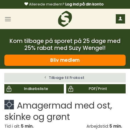
Fortsæt
Allerede medlem?
Log ind på din konto
til
indhold
Kom tilbage på sporet på 25 dage med
25% rabat med Suzy Wengel!
Bliv medlem
Tilbage til Frokost
Indkøbsliste
PDF/Print
Amagermad med ost,
skinke og grønt
Tid i alt:
5 min.
Arbejdstid:
5 min.