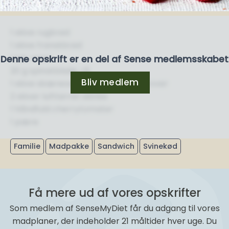
1 skive rugbrød
1 skive franskbrød
1 tsk. smør
Denne opskrift er en del af Sense medlemsskabet
20 g spinatblade, rå
Bliv medlem
1 skive skæreost, 31+/ 18 % eller derover
2 skiver lufttørret skinke
1 håndfuld cherrytomater
1 pære
Familie
Madpakke
Sandwich
Svinekød
Få mere ud af vores opskrifter
Som medlem af SenseMyDiet får du adgang til vores
madplaner, der indeholder 21 måltider hver uge. Du