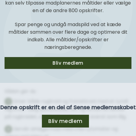
kan selv tilpasse madplanernes måltider eller vælge
en af de andre 800 opskrifter.
Spar penge og undgå madspild ved at kæde
måltider sammen over flere dage og optimere dit
indkøb. Alle måltider/opskrifter er
næringsberegnede.
Bliv medlem
Sådan gør du
Smør både rugbrød og franskbrød med et tyndt
1
Denne opskrift er en del af Sense medlemsskabet
lag smør. Læg spinatblade, ost og lufttørret skinke
på rugbrødet, og læg franskbrødet øverst som låg.
Bliv medlem
Servér amagermad med cherrytomater og
2