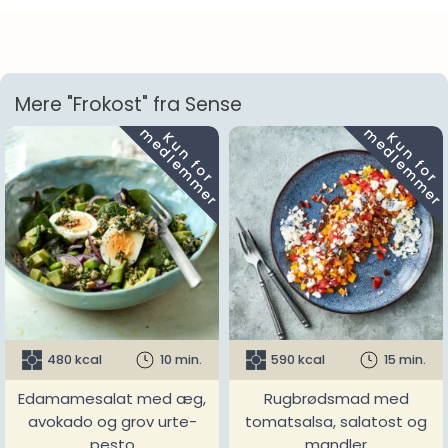
Mere "Frokost" fra Sense
m
m
K
u
n
f
o
r
e
d
l
e
m
m
e
r
K
u
n
f
o
r
e
d
l
e
m
m
e
r
480 kcal
10 min.
590 kcal
15 min.
Edamamesalat med æg,
Rugbrødsmad med
avokado og grov urte-
tomatsalsa, salatost og
pesto
mandler