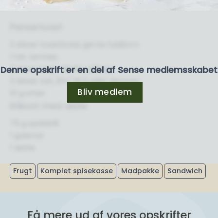
Parisertoast
2 skiver toastbrød, gerne fuldkorn
1 tsk. sennep
2 skiver kogt skinke, pålæg
Denne opskrift er en del af Sense medlemsskabet
2 skiver ost, 31+/ 18 % eller derover
Bliv medlem
10 g smør
Råkost med æble
75 g spidskål
1 gulerod
1 æble
Frugt
Komplet spisekasse
Madpakke
Sandwich
Få mere ud af vores opskrifter