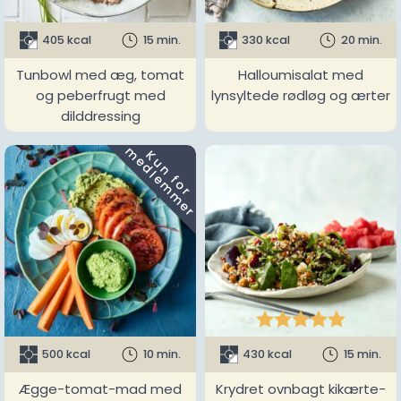
405 kcal
15 min.
330 kcal
20 min.
Tunbowl med æg, tomat
Halloumisalat med
og peberfrugt med
lynsyltede rødløg og ærter
dilddressing
m
K
u
n
f
o
r
e
d
l
e
m
m
e
r





500 kcal
10 min.
430 kcal
15 min.
Ægge-tomat-mad med
Krydret ovnbagt kikærte-