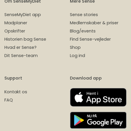
Om SenseMyDiet
Mere Sense
SenseMyDiet app
Sense stories
Madplaner
Medlemskaber & priser
Opskrifter
Blog/events
Historien bag Sense
Find Sense-vejleder
Hvad er Sense?
Shop
Dit Sense-team
Log ind
Support
Download app
Kontakt os
FAQ