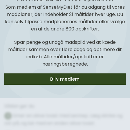
Som medlem af SenseMyDiet får du adgang til vores
madplaner, der indeholder 21 måltider hver uge. Du
kan selv tilpasse madplanernes måltider eller vælge
en af de andre 800 opskrifter.
Spar penge og undgå madspild ved at kæde
måltider sammen over flere dage og optimere dit
indkøb. Alle måltider/opskrifter er
næringsberegnede.
Bliv medlem
Sådan gør du
Smør en skive toast med sennep. Læg skinke og
1
ost på, og luk med en anden skive toast.