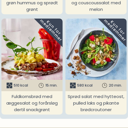
grøn hummus og sprødt
og couscoussalat med
grønt
melon
m
m
K
u
n
f
o
r
e
d
l
e
m
m
e
r
K
u
n
f
o
r
e
d
l
e
m
m
e
r
510 kcal
15 min.
580 kcal
20 min.
Fuldkornsbrød med
Sprød salat med hytteost,
æggesalat og forårsløg
pulled laks og pikante
dertil snackgrønt
brødcroutoner