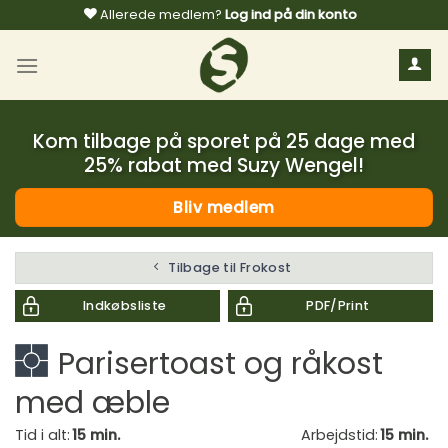
Fortsæt
Allerede medlem?
Log ind på din konto
til
indhold
Kom tilbage på sporet på 25 dage med
25% rabat med Suzy Wengel!
Bliv medlem
Tilbage til Frokost
Indkøbsliste
PDF/Print
Parisertoast og råkost
med æble
Tid i alt:
15 min.
Arbejdstid:
15 min.