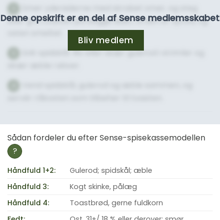
Smør ydersiderne med skrabet smør, og steg
2
Denne opskrift er en del af Sense medlemsskabet
eller grill toasten på begge sider, til den er sprød, og
osten smeltet.
Bliv medlem
Snit spidskål. Riv eller skær gulerod i strimler og
3
skær æble i skiver.
Vend spidskål, gulerod og æble sammen, og
4
servér råkosten som tilbehør til toasten.
Sådan fordeler du efter Sense-spisekassemodellen
?
Håndfuld 1+2:
Gulerod; spidskål; æble
Håndfuld 3:
Kogt skinke, pålæg
Håndfuld 4:
Toastbrød, gerne fuldkorn
Fedt:
Ost, 31+/ 18 % eller derover; smør