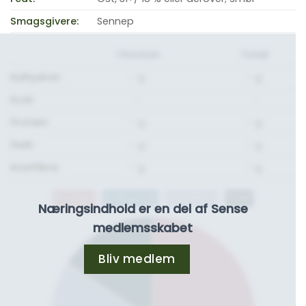
Smagsgivere:
Sennep
1 Portion
Total
Kulhydrat:
- g.
- g.
Kcal:
-
-
Protein:
- g.
- g.
Fedt:
- g.
- g.
Kostfibre:
- g.
- g.
Protein
Kulhydrat
Kostfibre
Fedt
Næringsindhold er en del af Sense
medlemsskabet
Bliv medlem