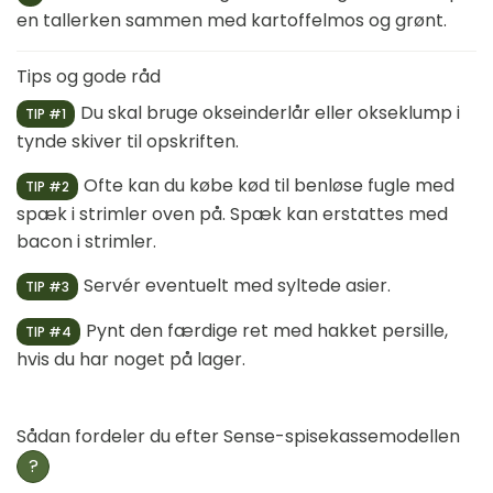
en tallerken sammen med kartoffelmos og grønt.
Tips og gode råd
Du skal bruge okseinderlår eller okseklump i
TIP #1
tynde skiver til opskriften.
Ofte kan du købe kød til benløse fugle med
TIP #2
spæk i strimler oven på. Spæk kan erstattes med
bacon i strimler.
Servér eventuelt med syltede asier.
TIP #3
Pynt den færdige ret med hakket persille,
TIP #4
hvis du har noget på lager.
Sådan fordeler du efter Sense-spisekassemodellen
?