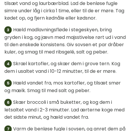
tilsæt vand og laurbærblad. Lad de benløse fugle
simre under låg i cirka 1 time, eller til de er møre. Tag
kødet op, og fjern kødnåle eller kødsnor.
Hæld madlavningsfløde i stegeskyen, bring
3
gryden i kog, og jævn med majsstivelse rørt ud i vand
til den ønskede konsistens. Giv sovsen et par dråber
kulør, og smag til med ribsgelé, salt og peber.
Skræl kartofler, og skær dem i grove tern. Kog
4
dem i usaltet vand i 10-12 minutter, til de er møre.
Hæld vandet fra, mos kartofler, og tilsæt smør
5
og mælk. Smag til med salt og peber.
Skær broccoli i små buketter, og kog dem i
6
letsaltet vand i 2-3 minutter. Lad ærterne koge med
det sidste minut, og hæld vandet fra.
Varm de benløse fugle i sovsen, og anret dem på
7