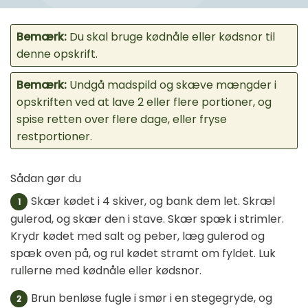
Bemærk:
Du skal bruge kødnåle eller kødsnor til
denne opskrift.
Bemærk:
Undgå madspild og skæve mængder i
opskriften ved at lave 2 eller flere portioner, og
spise retten over flere dage, eller fryse
restportioner.
Sådan gør du
Skær kødet i 4 skiver, og bank dem let. Skræl
1
gulerod, og skær den i stave. Skær spæk i strimler.
Krydr kødet med salt og peber, læg gulerod og
spæk oven på, og rul kødet stramt om fyldet. Luk
rullerne med kødnåle eller kødsnor.
Brun benløse fugle i smør i en stegegryde, og
2