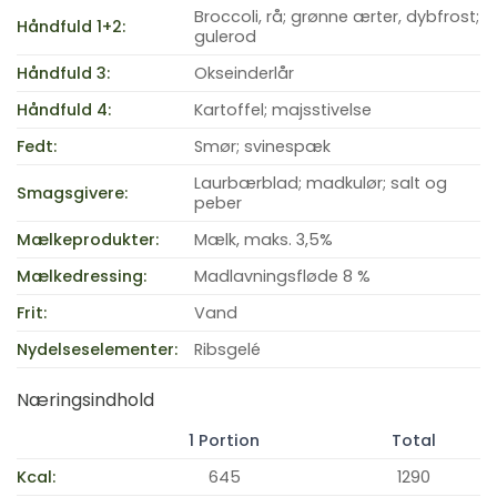
Broccoli, rå; grønne ærter, dybfrost;
Håndfuld 1+2:
gulerod
Håndfuld 3:
Okseinderlår
Håndfuld 4:
Kartoffel; majsstivelse
Fedt:
Smør; svinespæk
Laurbærblad; madkulør; salt og
Smagsgivere:
peber
Mælkeprodukter:
Mælk, maks. 3,5%
Mælkedressing:
Madlavningsfløde 8 %
Frit:
Vand
Nydelseselementer:
Ribsgelé
Næringsindhold
1 Portion
Total
Kcal:
645
1290