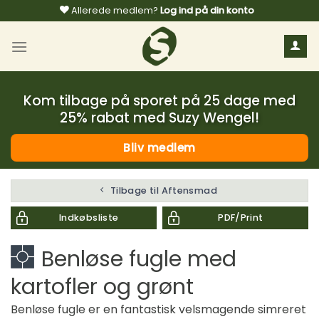
Fortsæt
Allerede medlem?
Log ind på din konto
til
indhold
Kom tilbage på sporet på 25 dage med
25% rabat med Suzy Wengel!
Bliv medlem
Tilbage til Aftensmad
Indkøbsliste
PDF/Print
Benløse fugle med
kartofler og grønt
Benløse fugle er en fantastisk velsmagende simreret