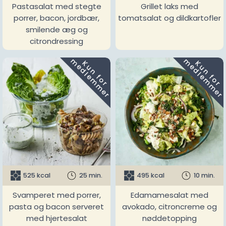
Pastasalat med stegte
Grillet laks med
porrer, bacon, jordbær,
tomatsalat og dildkartofler
smilende æg og
citrondressing
m
m
K
u
n
f
o
r
e
d
l
e
m
m
e
r
K
u
n
f
o
r
e
d
l
e
m
m
e
r
525 kcal
25 min.
495 kcal
10 min.
Svamperet med porrer,
Edamamesalat med
pasta og bacon serveret
avokado, citroncreme og
med hjertesalat
nøddetopping