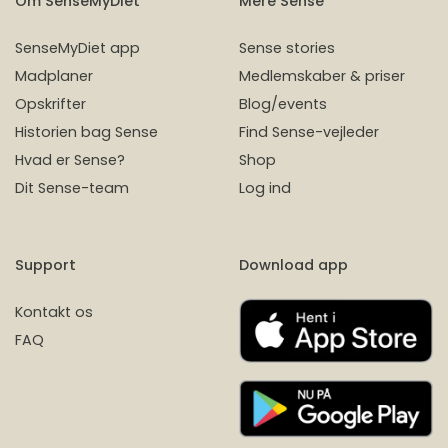
Om SenseMyDiet
Mere Sense
SenseMyDiet app
Sense stories
Madplaner
Medlemskaber & priser
Opskrifter
Blog/events
Historien bag Sense
Find Sense-vejleder
Hvad er Sense?
Shop
Dit Sense-team
Log ind
Support
Download app
Kontakt os
FAQ