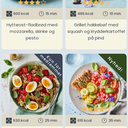










600 kcal
15 min.
465 kcal
10 min.
Hytteost-fladbrød med
Grillet hakkebøf med
mozzarella, skinke og
squash og krydderkartoffel
pesto
på pind
m
K
u
n
f
o
r
e
d
l
e
m
m
e
r
Nyhed!





630 kcal
25 min.
610 kcal
35 min.