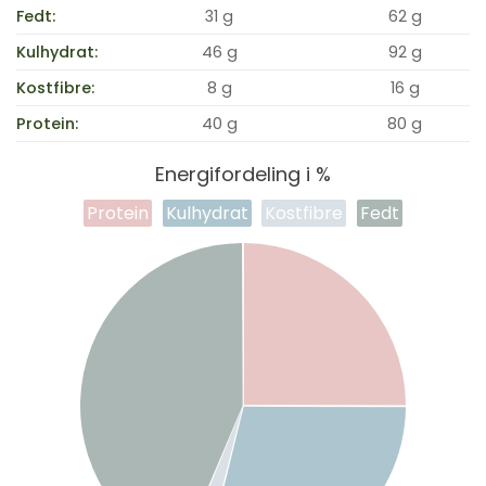
Fedt:
31 g
62 g
Kulhydrat:
46 g
92 g
Kostfibre:
8 g
16 g
Protein:
40 g
80 g
Energifordeling i %
Protein
Kulhydrat
Kostfibre
Fedt