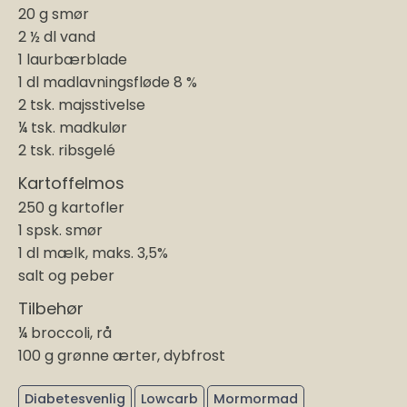
20 g smør
2 ½ dl vand
1 laurbærblade
1 dl madlavningsfløde 8 %
2 tsk. majsstivelse
¼ tsk. madkulør
2 tsk. ribsgelé
Kartoffelmos
250 g kartofler
1 spsk. smør
1 dl mælk, maks. 3,5%
salt og peber
Tilbehør
¼ broccoli, rå
100 g grønne ærter, dybfrost
Diabetesvenlig
Lowcarb
Mormormad