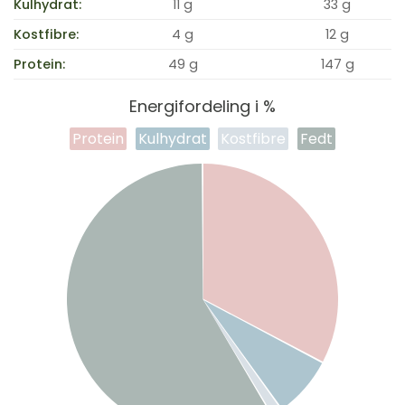
Kulhydrat:
11 g
33 g
Kostfibre:
4 g
12 g
Protein:
49 g
147 g
Energifordeling i %
Protein
Kulhydrat
Kostfibre
Fedt