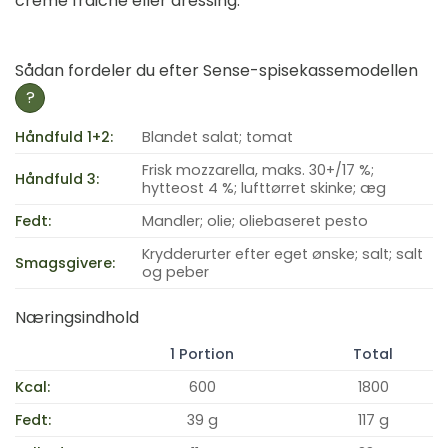
creme fraiche eller dressing.
Sådan fordeler du efter Sense-spisekassemodellen
?
Håndfuld 1+2:
Blandet salat; tomat
Frisk mozzarella, maks. 30+/17 %;
Håndfuld 3:
hytteost 4 %; lufttørret skinke; æg
Fedt:
Mandler; olie; oliebaseret pesto
Krydderurter efter eget ønske; salt; salt
Smagsgivere:
og peber
Næringsindhold
1 Portion
Total
Kcal:
600
1800
Fedt:
39 g
117 g