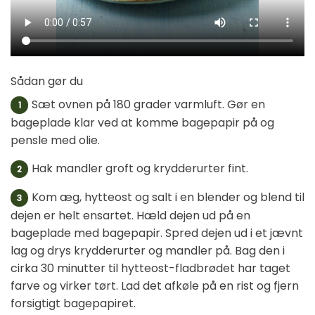
Sådan gør du
Sæt ovnen på 180 grader varmluft. Gør en
1
bageplade klar ved at komme bagepapir på og
pensle med olie.
Hak mandler groft og krydderurter fint.
2
Kom æg, hytteost og salt i en blender og blend til
3
dejen er helt ensartet. Hæld dejen ud på en
bageplade med bagepapir. Spred dejen ud i et jævnt
lag og drys krydderurter og mandler på. Bag den i
cirka 30 minutter til hytteost-fladbrødet har taget
farve og virker tørt. Lad det afkøle på en rist og fjern
forsigtigt bagepapiret.