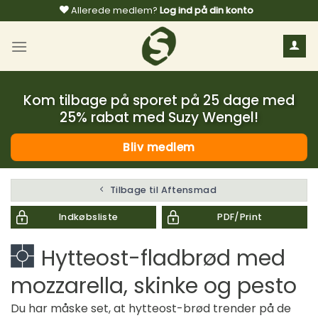
Fortsæt
Allerede medlem?
Log ind på din konto
til
indhold
Kom tilbage på sporet på 25 dage med
25% rabat med Suzy Wengel!
Bliv medlem
Tilbage til Aftensmad
Indkøbsliste
PDF/Print
Hytteost-fladbrød med
mozzarella, skinke og pesto
Du har måske set, at hytteost-brød trender på de