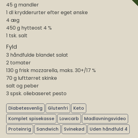
45 g mandler
1 dl krydderurter efter eget ønske
4 æg
450 g hytteost 4 %
1 tsk. salt
Fyld
3 håndfulde blandet salat
2 tomater
130 g frisk mozzarella, maks. 30+/17 %
70 g lufttørret skinke
salt og peber
3 spsk. oliebaseret pesto
Diabetesvenlig
Glutenfri
Keto
Komplet spisekasse
Lowcarb
Madlavningsvideo
Proteinrig
Sandwich
Svinekød
Uden håndfuld 4