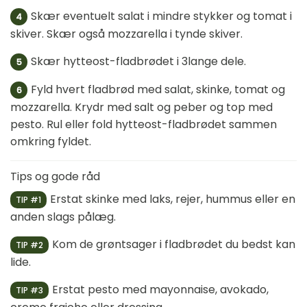
Skær eventuelt salat i mindre stykker og tomat i
4
skiver. Skær også mozzarella i tynde skiver.
Skær hytteost-fladbrødet i 3lange dele.
5
Fyld hvert fladbrød med salat, skinke, tomat og
6
mozzarella. Krydr med salt og peber og top med
pesto. Rul eller fold hytteost-fladbrødet sammen
omkring fyldet.
Tips og gode råd
Erstat skinke med laks, rejer, hummus eller en
TIP #1
anden slags pålæg.
Kom de grøntsager i fladbrødet du bedst kan
TIP #2
lide.
Erstat pesto med mayonnaise, avokado,
TIP #3