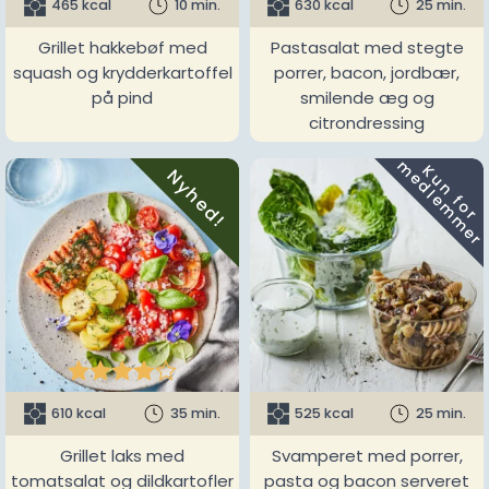
465 kcal
10 min.
630 kcal
25 min.
Grillet hakkebøf med
Pastasalat med stegte
squash og krydderkartoffel
porrer, bacon, jordbær,
på pind
smilende æg og
citrondressing
m
K
u
n
f
o
r
e
d
l
e
m
m
e
r
Nyhed!





610 kcal
35 min.
525 kcal
25 min.
Grillet laks med
Svamperet med porrer,
tomatsalat og dildkartofler
pasta og bacon serveret