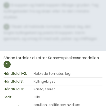
Si suppen og hæld suppen tilbage i gryden. Tag
7
kyllingekødet fra og skær eller riv det i mindre
stykker.
Tilsæt så hakkede tomater, hakket løg, det
8
kogte kyllingekød og pasta til suppen. Varm
igennem, og smag til med salt, peber og chiliflager.
Sådan fordeler du efter Sense-spisekassemodellen
?
Håndfuld 1+2:
Hakkede tomater; løg
Håndfuld 3:
Kyllingebryst
Håndfuld 4:
Pasta, tørret
Fedt:
Olie
Bouillon; chiliflager; hvidløg;