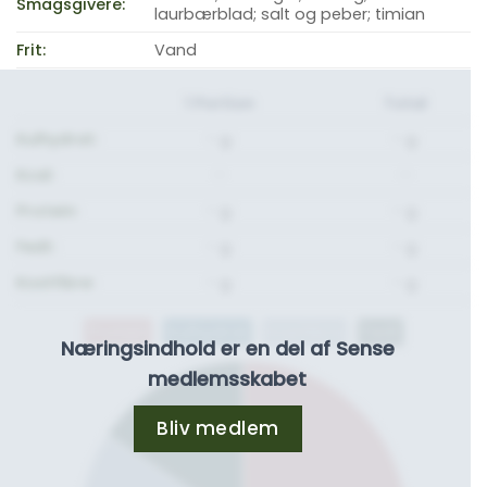
Smagsgivere:
laurbærblad; salt og peber; timian
Frit:
Vand
1 Portion
Total
Kulhydrat:
- g.
- g.
Kcal:
-
-
Protein:
- g.
- g.
Fedt:
- g.
- g.
Kostfibre:
- g.
- g.
Protein
Kulhydrat
Kostfibre
Fedt
Næringsindhold er en del af Sense
medlemsskabet
Bliv medlem