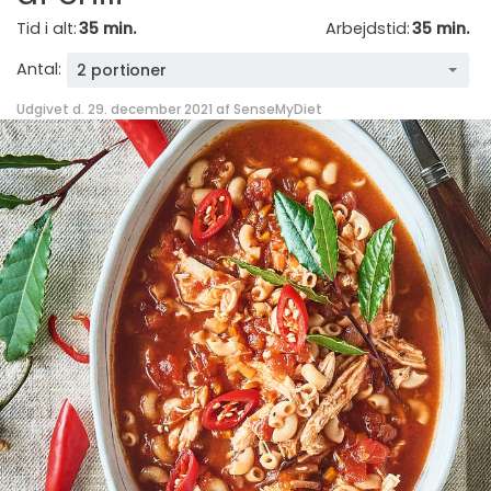
Tid i alt:
35 min.
Arbejdstid:
35 min.
Antal:
2 portioner
Udgivet d. 29. december 2021 af
SenseMyDiet