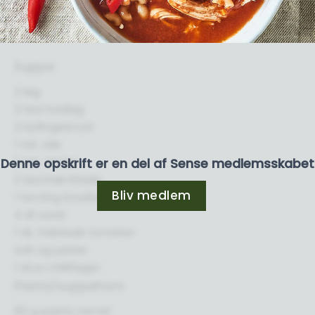
Suppe
2 løg
2 fed hvidløg
2 kyllingebryst
1 tsk. olie
2 tsk. timian
Denne opskrift er en del af Sense medlemsskabet
2 laurbærblade
Bliv medlem
1 terning bouillon
4 dl vand
1 ds. hakkede tomater
salt og peber
1 drys chiliflager
Pasta/suppehorn
80 g pasta, tørret