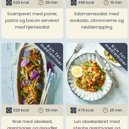
525 kcal
25 min.
495 kcal
10 min.
Svamperet med porrer,
Edamamesalat med
pasta og bacon serveret
avokado, citroncreme og
med hjertesalat
nøddetopping
m
m
K
u
n
f
o
r
e
d
l
e
m
m
e
r
K
u
n
f
o
r
e
d
l
e
m
m
e
r
520 kcal
25 min.
475 kcal
25 min.
Wok med oksekød,
Lun oksekødsret med
grøntsager og risnudler
stegte grøntsager og