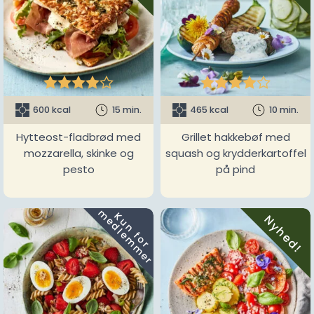










600 kcal
15 min.
465 kcal
10 min.
Hytteost-fladbrød med
Grillet hakkebøf med
mozzarella, skinke og
squash og krydderkartoffel
pesto
på pind
m
K
u
n
f
o
r
e
d
l
e
m
m
e
r
Nyhed!