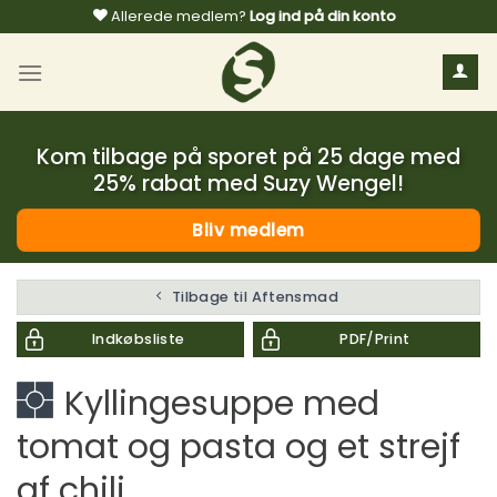
Fortsæt
Allerede medlem?
Log ind på din konto
til
indhold
Kom tilbage på sporet på 25 dage med
25% rabat med Suzy Wengel!
Bliv medlem
Tilbage til Aftensmad
Indkøbsliste
PDF/Print
Kyllingesuppe med
tomat og pasta og et strejf
af chili