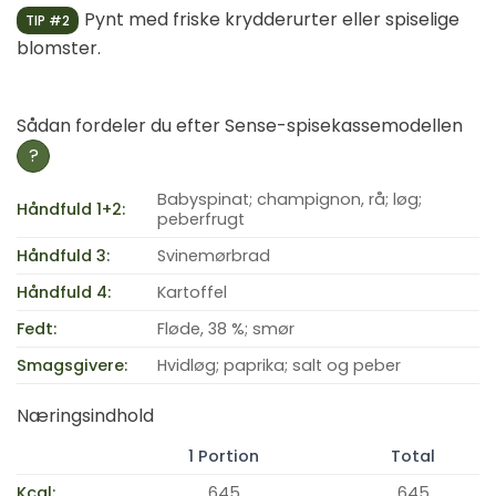
Pynt med friske krydderurter eller spiselige
TIP #2
blomster.
Sådan fordeler du efter Sense-spisekassemodellen
?
Babyspinat; champignon, rå; løg;
Håndfuld 1+2:
peberfrugt
Håndfuld 3:
Svinemørbrad
Håndfuld 4:
Kartoffel
Fedt:
Fløde, 38 %; smør
Smagsgivere:
Hvidløg; paprika; salt og peber
Næringsindhold
1 Portion
Total
Kcal:
645
645