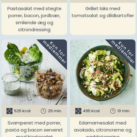
Pastasalat med stegte
Grillet laks med
porrer, bacon, jordbær,
tomatsalat og dildkartofler
smilende æg og
citrondressing
m
m
K
u
n
f
o
r
e
d
l
e
m
m
e
r
K
u
n
f
o
r
e
d
l
e
m
m
e
r
525 kcal
25 min.
495 kcal
10 min.
Svamperet med porrer,
Edamamesalat med
pasta og bacon serveret
avokado, citroncreme og
med hjertesalat
nøddetopping