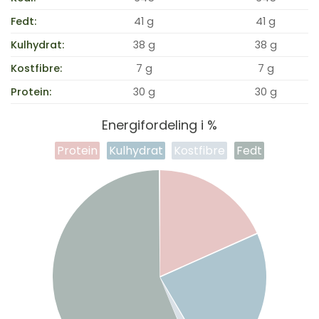
Fedt:
41 g
41 g
Kulhydrat:
38 g
38 g
Kostfibre:
7 g
7 g
Protein:
30 g
30 g
Energifordeling i %
Protein
Kulhydrat
Kostfibre
Fedt