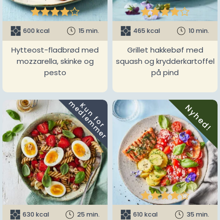










600 kcal
15 min.
465 kcal
10 min.
Hytteost-fladbrød med
Grillet hakkebøf med
mozzarella, skinke og
squash og krydderkartoffel
pesto
på pind
m
K
u
n
f
o
r
e
d
l
e
m
m
e
r
Nyhed!





630 kcal
25 min.
610 kcal
35 min.