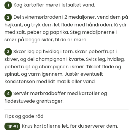
Kog kartofler møre i letsaltet vand.
1
Del svinemørbraden i 2 medaljoner, vend dem på
2
højkant, og tryk dem let flade med håndroden. Krydr
med salt, peber og paprika. Steg medaljonerne i
smør på begge sider, til de er møre.
Skær løg og hvidløg i tern, skær peberfrugt i
3
skiver, og del champignon i kvarte. Svits løg, hvidløg,
peberfrugt og champignon i smør. Tilsæt fløde og
spinat, og varm igennem. Justér eventuelt
konsistensen med lidt mælk eller vand.
Servér mørbradbøffer med kartofler og
4
flødestuvede grøntsager.
Tips og gode råd
Knus kartoflerne let, før du serverer dem.
TIP #1