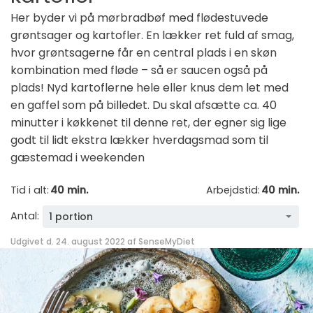
Her byder vi på mørbradbøf med flødestuvede
grøntsager og kartofler. En lækker ret fuld af smag,
hvor grøntsagerne får en central plads i en skøn
kombination med fløde – så er saucen også på
plads! Nyd kartoflerne hele eller knus dem let med
en gaffel som på billedet. Du skal afsætte ca. 40
minutter i køkkenet til denne ret, der egner sig lige
godt til lidt ekstra lækker hverdagsmad som til
gæstemad i weekenden
Tid i alt:
40 min.
Arbejdstid:
40 min.
Antal:
1 portion
Udgivet d. 24. august 2022 af
SenseMyDiet