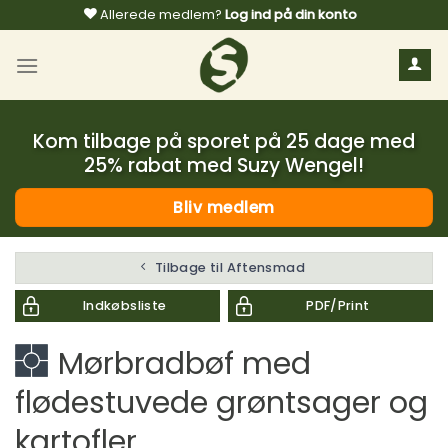
Fortsæt
Allerede medlem?
Log ind på din konto
til
indhold
Kom tilbage på sporet på 25 dage med
25% rabat med Suzy Wengel!
Bliv medlem
Tilbage til Aftensmad
Indkøbsliste
PDF/Print
Mørbradbøf med
flødestuvede grøntsager og
kartofler