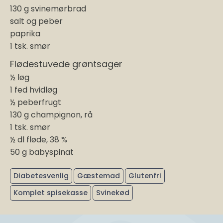
130 g svinemørbrad
salt og peber
paprika
1 tsk. smør
Flødestuvede grøntsager
½ løg
1 fed hvidløg
½ peberfrugt
130 g champignon, rå
1 tsk. smør
½ dl fløde, 38 %
50 g babyspinat
Diabetesvenlig
Gæstemad
Glutenfri
Komplet spisekasse
Svinekød