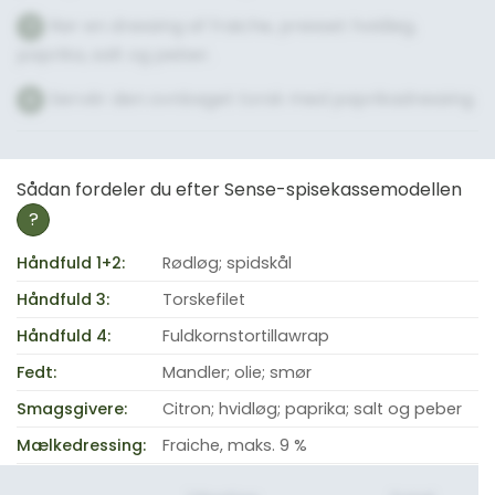
Rør en dressing af fraiche, presset hvidløg,
7
paprika, salt og peber.
Servér den ovnbaget torsk med paprikadressing.
8
Sådan fordeler du efter Sense-spisekassemodellen
?
Håndfuld 1+2:
Rødløg; spidskål
Håndfuld 3:
Torskefilet
Håndfuld 4:
Fuldkornstortillawrap
Fedt:
Mandler; olie; smør
Smagsgivere:
Citron; hvidløg; paprika; salt og peber
Mælkedressing:
Fraiche, maks. 9 %