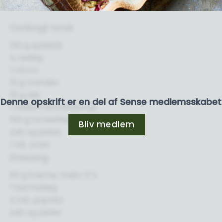
Ovnbagt torsk
130 g spidskål
½ rødløg
1 citron
10 g mandler
10 g olie
Denne opskrift er en del af Sense medlemsskabet
1 fuldkornstortillawrap
150 g torskefilet
Bliv medlem
salt og peber
1 tsk. smør
Dressing
60 g fraiche, maks. 9 %
1 fed hvidløg
½ tsk. paprika
salt og peber