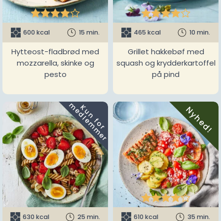










600 kcal
15 min.
465 kcal
10 min.
Hytteost-fladbrød med
Grillet hakkebøf med
mozzarella, skinke og
squash og krydderkartoffel
pesto
på pind
m
K
u
n
f
o
r
e
d
l
e
m
m
e
r
Nyhed!





630 kcal
25 min.
610 kcal
35 min.