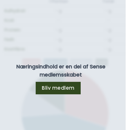
1 Portion
Total
Kulhydrat:
- g.
- g.
Kcal:
-
-
Protein:
- g.
- g.
Fedt:
- g.
- g.
Kostfibre:
- g.
- g.
Protein
Kulhydrat
Kostfibre
Fedt
Næringsindhold er en del af Sense
medlemsskabet
Bliv medlem