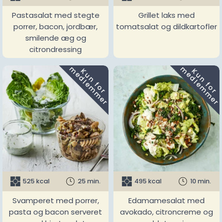
Pastasalat med stegte
Grillet laks med
porrer, bacon, jordbær,
tomatsalat og dildkartofler
smilende æg og
citrondressing
m
m
K
u
n
f
o
r
e
d
l
e
m
m
e
r
K
u
n
f
o
r
e
d
l
e
m
m
e
r
525 kcal
25 min.
495 kcal
10 min.
Svamperet med porrer,
Edamamesalat med
pasta og bacon serveret
avokado, citroncreme og