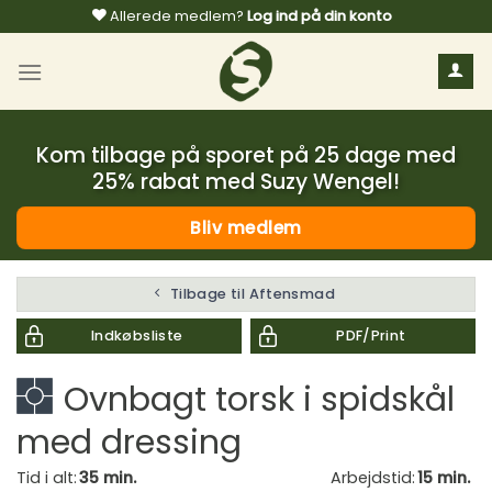
Fortsæt
Allerede medlem?
Log ind på din konto
til
indhold
Kom tilbage på sporet på 25 dage med
25% rabat med Suzy Wengel!
Bliv medlem
Tilbage til Aftensmad
Indkøbsliste
PDF/Print
Ovnbagt torsk i spidskål
med dressing
Tid i alt:
35 min.
Arbejdstid:
15 min.