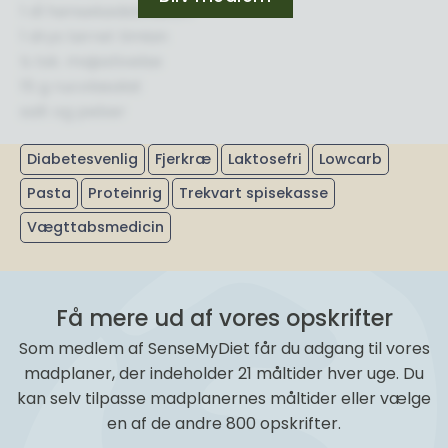
1 dl hønsekødsbouillon
1 drys tørret timian
½ tsk. majsstivelse
15 g rucolasalat
salt og peber
Diabetesvenlig
Fjerkræ
Laktosefri
Lowcarb
Pasta
Proteinrig
Trekvart spisekasse
Vægttabsmedicin
Få mere ud af vores opskrifter
Som medlem af SenseMyDiet får du adgang til vores
madplaner, der indeholder 21 måltider hver uge. Du
kan selv tilpasse madplanernes måltider eller vælge
en af de andre 800 opskrifter.