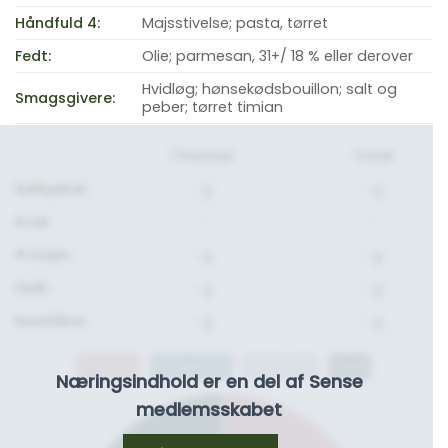
Håndfuld 4:
Majsstivelse; pasta, tørret
Fedt:
Olie; parmesan, 31+/ 18 % eller derover
Hvidløg; hønsekødsbouillon; salt og
Smagsgivere:
peber; tørret timian
1 Portion
Total
Kulhydrat:
- g.
- g.
Kcal:
-
-
Protein:
- g.
- g.
Fedt:
- g.
- g.
Kostfibre:
- g.
- g.
Protein
Kulhydrat
Kostfibre
Fedt
Næringsindhold er en del af Sense
medlemsskabet