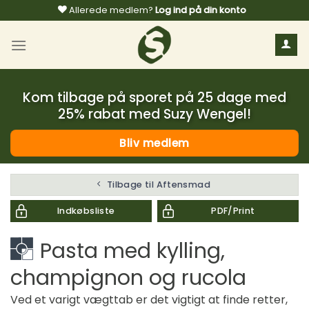
Fortsæt
Allerede medlem?
Log ind på din konto
til
indhold
Kom tilbage på sporet på 25 dage med
25% rabat med Suzy Wengel!
Bliv medlem
Tilbage til Aftensmad
Indkøbsliste
PDF/Print
Pasta med kylling,
champignon og rucola
Ved et varigt vægttab er det vigtigt at finde retter,