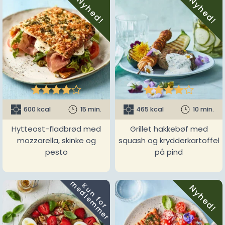
Nyhed!
Nyhed!










600 kcal
15 min.
465 kcal
10 min.
Hytteost-fladbrød med
Grillet hakkebøf med
mozzarella, skinke og
squash og krydderkartoffel
pesto
på pind
m
K
u
n
f
o
r
e
d
l
e
m
m
e
r
Nyhed!