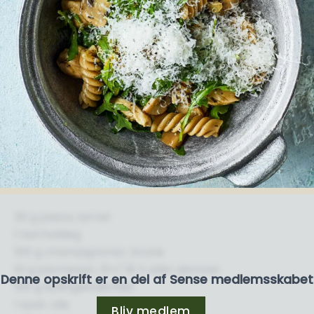
30 g pasta, tørret
1 fed hvidløg
100 g champignoner, brune
10 g parmesan, 31+/ 18 % eller derover
Denne opskrift er en del af Sense medlemsskabet
100 g kyllingeinderfilet
1 spsk. olie
Bliv medlem