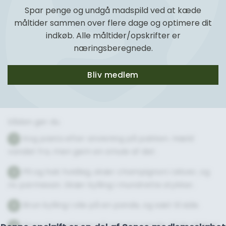
Spar penge og undgå madspild ved at kæde
måltider sammen over flere dage og optimere dit
indkøb. Alle måltider/opskrifter er
næringsberegnede.
Bliv medlem
Sådan gør du
Kog pasta efter anvisning på pakken. Hæld
1
vandet fra, men gem en smule af det.
Pil og hak hvidløg, skær champignon i skiver, og
2
riv parmesan. Skær kylling i mundrette stykker.
Brun kylling i olie på en pande, og sæt til side.
3
Steg champignon på samme pande, til de afgiver