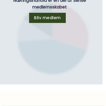
Næringsindhold er en del af Sense
medlemsskabet
Bliv medlem