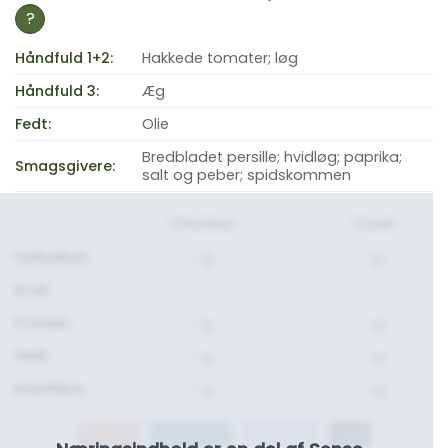
?
Håndfuld 1+2:
Hakkede tomater; løg
Håndfuld 3:
Æg
Fedt:
Olie
Bredbladet persille; hvidløg; paprika;
Smagsgivere:
salt og peber; spidskommen
1 Portion
Total
Kulhydrat:
- g.
- g.
Kcal:
-
-
Protein:
- g.
- g.
Fedt:
- g.
- g.
Kostfibre:
- g.
- g.
Protein
Kulhydrat
Kostfibre
Fedt