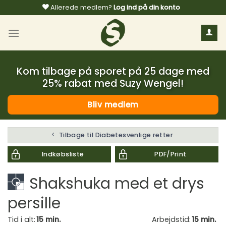
Fortsæt
Allerede medlem?
Log ind på din konto
til
indhold
Kom tilbage på sporet på 25 dage med
25% rabat med Suzy Wengel!
Bliv medlem
Tilbage til Diabetesvenlige retter
Indkøbsliste
PDF/Print
Shakshuka med et drys
persille
Tid i alt:
15 min.
Arbejdstid:
15 min.