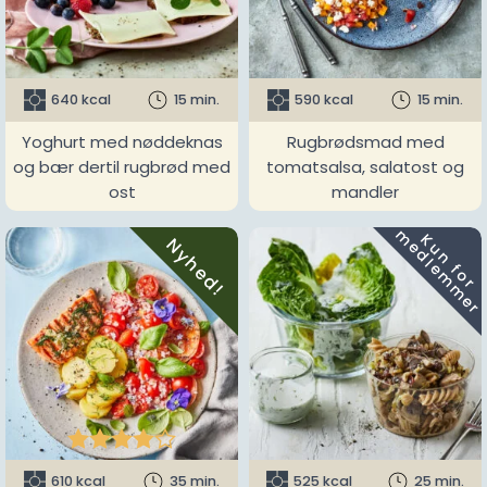
640 kcal
15 min.
590 kcal
15 min.
Yoghurt med nøddeknas
Rugbrødsmad med
og bær dertil rugbrød med
tomatsalsa, salatost og
ost
mandler
m
K
u
n
f
o
r
e
d
l
e
m
m
e
r
Nyhed!





610 kcal
35 min.
525 kcal
25 min.