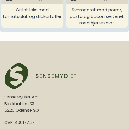
Grillet laks med
Svamperet med porrer,
tomatsalat og dildkartofler
pasta og bacon serveret
med hjertesalat
SENSEMYDIET
SenseMyDiet ApS
Blækhatten 33
5220 Odense SØ
CVR: 40017747