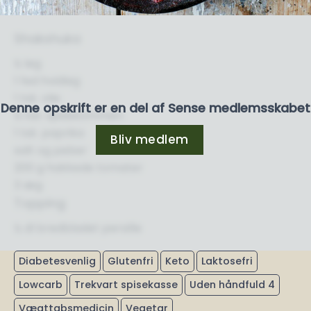
Shakshuka
½ løg
1 fed hvidløg
1 tsk. olie
Denne opskrift er en del af Sense medlemsskabet
½ tsk. spidskommen
1 tsk. paprika
Bliv medlem
salt og peber
200 g hakkede tomater
3 æg
Topping
½ dl bredbladet persille
Diabetesvenlig
Glutenfri
Keto
Laktosefri
Lowcarb
Trekvart spisekasse
Uden håndfuld 4
Vægttabsmedicin
Vegetar