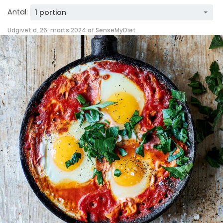
Antal:
1 portion
Udgivet d. 26. marts 2024 af
SenseMyDiet