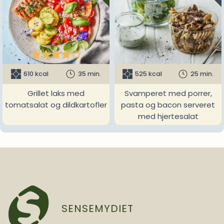





610 kcal
35 min.
525 kcal
25 min.
Grillet laks med
Svamperet med porrer,
tomatsalat og dildkartofler
pasta og bacon serveret
med hjertesalat
SENSEMYDIET