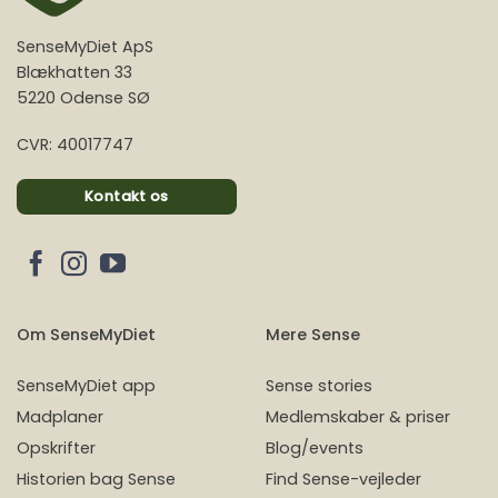
SenseMyDiet ApS
Blækhatten 33
5220 Odense SØ
CVR: 40017747
Kontakt os
Om SenseMyDiet
Mere Sense
SenseMyDiet app
Sense stories
Madplaner
Medlemskaber & priser
Opskrifter
Blog/events
Historien bag Sense
Find Sense-vejleder