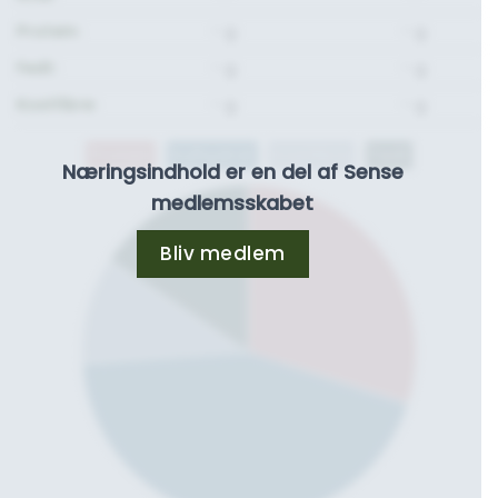
Protein:
- g.
- g.
Fedt:
- g.
- g.
Kostfibre:
- g.
- g.
Protein
Kulhydrat
Kostfibre
Fedt
Næringsindhold er en del af Sense
medlemsskabet
Bliv medlem