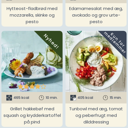
Hytteost-fladbrød med
Edamamesalat med æg,
mozzarella, skinke og
avokado og grov urte-
pesto
pesto
m
K
u
n
f
o
r
e
d
l
e
m
m
e
r
Nyhed!





465 kcal
10 min.
405 kcal
15 min.
Grillet hakkebøf med
Tunbowl med æg, tomat
squash og krydderkartoffel
og peberfrugt med
på pind
dilddressing