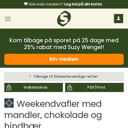
Fortsæt
Allerede medlem?
Log ind på din konto
til
indhold
Kom tilbage på sporet på 25 dage med
25% rabat med Suzy Wengel!
Bliv medlem
Tilbage til Diabetesvenlige retter
Indkøbsliste
PDF/Print
Weekendvafler med
mandler, chokolade og
hindbær