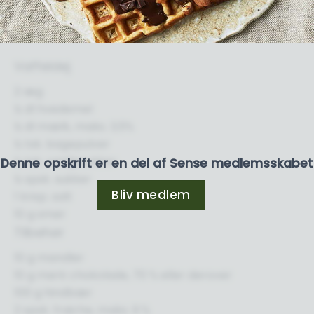
Vaffeldej
2 æg
½ dl hvedemel
½ dl mælk, maks. 3,5%
½ tsk. bagepulver
½ tsk. vaniljesukker
Denne opskrift er en del af Sense medlemsskabet
½ spsk. sukker
Bliv medlem
1 knsp. salt
10 g smør
Tilbehør
10 g mandler
10 g mørk chokolade, 70 % eller derover
100 g hindbær
2 spsk. fraiche, maks. 9 %