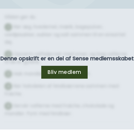
Sådan gør du
Rør æg, hvedemel, mælk, bagepulver,
1
vaniljesukker, sukker og salt sammen til en ensartet
dej.
Opvarm vaffeljernet med smør, og bag vaflerne
2
Denne opskrift er en del af Sense medlemsskabet
til de er gyldne.
Bliv medlem
Hak mandler og chokolade groft.
3
Rør halvdelen af hindbærrene sammen med
4
fraiche.
Servér vaflerne med fraiche, chokolade og
5
mandler. Pynt med hindbær.