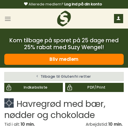
Fortsæt
Allerede medlem?
Log ind på din konto
til
indhold
Kom tilbage på sporet på 25 dage med
25% rabat med Suzy Wengel!
Bliv medlem
Tilbage til Glutenfri retter
Indkøbsliste
PDF/Print
Havregrød med bær,
nødder og chokolade
Tid i alt:
10 min.
Arbejdstid:
10 min.