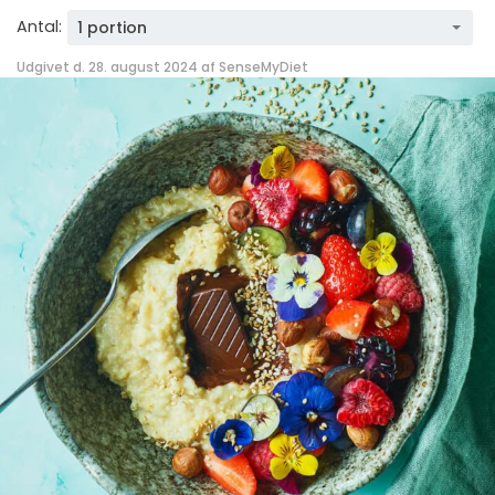
Antal:
1 portion
Udgivet d. 28. august 2024 af
SenseMyDiet