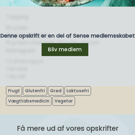
Topping
80 g bær
30 g hasselnødder
Denne opskrift er en del af Sense medlemsskabet
10 g mørk chokolade, 70 % eller derover
Bliv medlem
Havregrød
1 ½ dl havregryn
3 dl vand
1 nip salt
Frugt
Glutenfri
Grød
Laktosefri
Vægttabsmedicin
Vegetar
Få mere ud af vores opskrifter