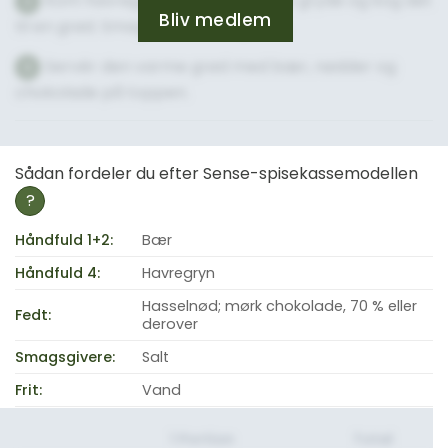
Kom havregryn og vand i en lille gryde og kog det
2
Bliv medlem
til en grød. Smag til med et nip salt.
Servér den varme grød med bær, nødder og
3
chokolade på toppen.
Sådan fordeler du efter Sense-spisekassemodellen
?
Håndfuld 1+2:
Bær
Håndfuld 4:
Havregryn
Hasselnød; mørk chokolade, 70 % eller
Fedt:
derover
Smagsgivere:
Salt
Frit:
Vand
1 Portion
Total