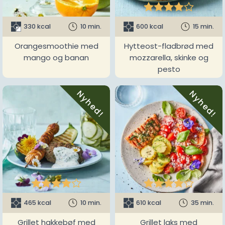





330 kcal
10 min.
600 kcal
15 min.
Orangesmoothie med
Hytteost-fladbrød med
mango og banan
mozzarella, skinke og
pesto
Nyhed!
Nyhed!










465 kcal
10 min.
610 kcal
35 min.
Grillet hakkebøf med
Grillet laks med