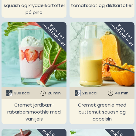
squash og krydderkartoffel
tomatsalat og dildkartofler
på pind
m
m
K
u
n
f
o
r
e
d
l
e
m
m
e
r
K
u
n
f
o
r
e
d
l
e
m
m
e
r
330 kcal
20 min.
215 kcal
40 min.
Cremet jordbær-
Cremet greenie med
rabarbersmoothie med
butternut squash og
vaniljeis
appelsin