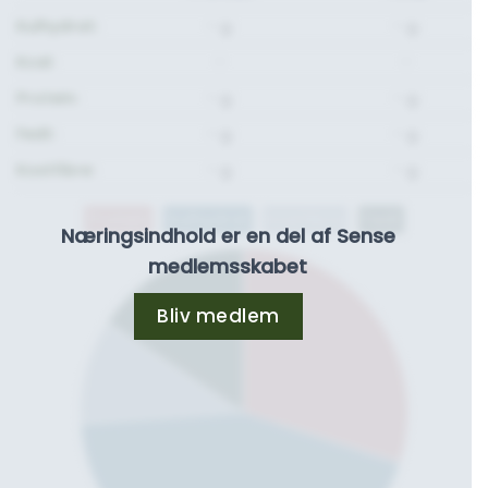
Kulhydrat:
- g.
- g.
Kcal:
-
-
Protein:
- g.
- g.
Fedt:
- g.
- g.
Kostfibre:
- g.
- g.
Protein
Kulhydrat
Kostfibre
Fedt
Næringsindhold er en del af Sense
medlemsskabet
Bliv medlem