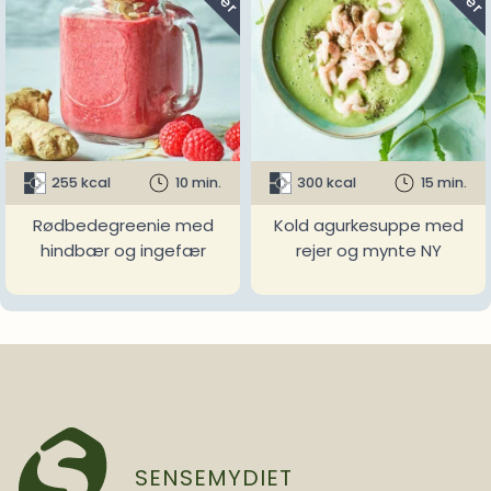
255 kcal
10 min.
300 kcal
15 min.
Rødbedegreenie med
Kold agurkesuppe med
hindbær og ingefær
rejer og mynte NY
SENSEMYDIET