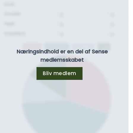
Kcal:
-
-
Protein:
- g.
- g.
Fedt:
- g.
- g.
Kostfibre:
- g.
- g.
Protein
Kulhydrat
Kostfibre
Fedt
Næringsindhold er en del af Sense
medlemsskabet
Bliv medlem