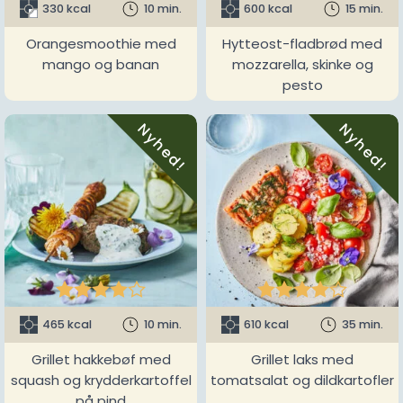
330 kcal
10 min.
600 kcal
15 min.
Orangesmoothie med
Hytteost-fladbrød med
mango og banan
mozzarella, skinke og
pesto
Nyhed!
Nyhed!










465 kcal
10 min.
610 kcal
35 min.
Grillet hakkebøf med
Grillet laks med
squash og krydderkartoffel
tomatsalat og dildkartofler
på pind