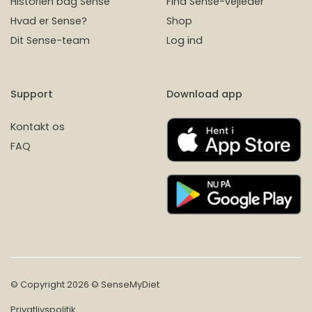
Historien bag Sense
Find Sense-vejleder
Hvad er Sense?
Shop
Dit Sense-team
Log ind
Support
Download app
Kontakt os
FAQ
© Copyright 2026 © SenseMyDiet
Privatlivspolitik