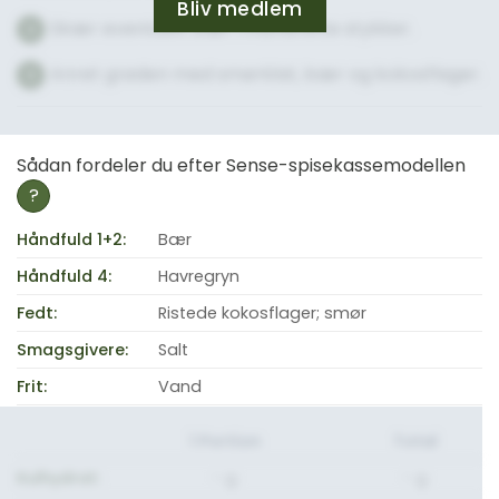
Bliv medlem
Skær eventuelt bær i mundrette stykker.
2
Anret grøden med smørklat, bær og kokosflager.
3
Sådan fordeler du efter Sense-spisekassemodellen
?
Håndfuld 1+2:
Bær
Håndfuld 4:
Havregryn
Fedt:
Ristede kokosflager; smør
Smagsgivere:
Salt
Frit:
Vand
1 Portion
Total
Kulhydrat:
- g.
- g.