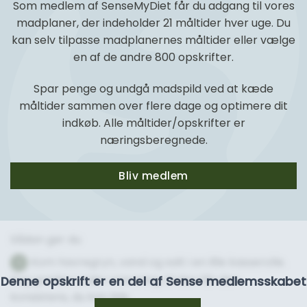
Som medlem af SenseMyDiet får du adgang til vores
madplaner, der indeholder 21 måltider hver uge. Du
kan selv tilpasse madplanernes måltider eller vælge
en af de andre 800 opskrifter.
Spar penge og undgå madspild ved at kæde
måltider sammen over flere dage og optimere dit
indkøb. Alle måltider/opskrifter er
næringsberegnede.
Bliv medlem
Sådan gør du
Kom havregryn, vand og salt i en lille kasserolle.
1
Kog grøden under omrøring, til den får den
Denne opskrift er en del af Sense medlemsskabet
konsistens, du kan lide.