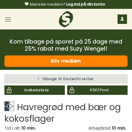
Fortsæt
Allerede medlem?
Log ind på din konto
til
indhold
Kom tilbage på sporet på 25 dage med
25% rabat med Suzy Wengel!
Bliv medlem
Tilbage til Glutenfri retter
Indkøbsliste
PDF/Print
Havregrød med bær og
kokosflager
Tid i alt:
10 min.
Arbejdstid:
10 min.