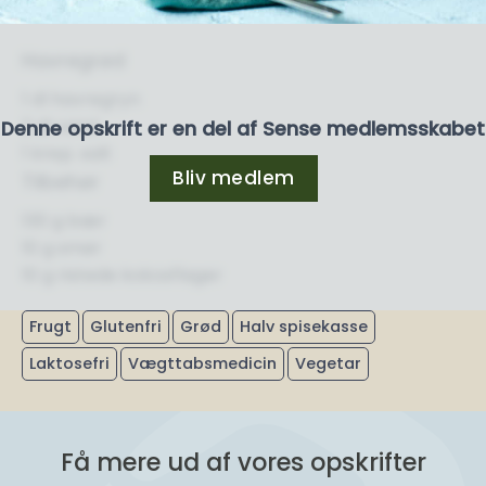
Havregrød
1 dl havregryn
2 dl vand
Denne opskrift er en del af Sense medlemsskabet
1 knsp. salt
Bliv medlem
Tilbehør
130 g bær
10 g smør
10 g ristede kokosflager
Frugt
Glutenfri
Grød
Halv spisekasse
Laktosefri
Vægttabsmedicin
Vegetar
Få mere ud af vores opskrifter