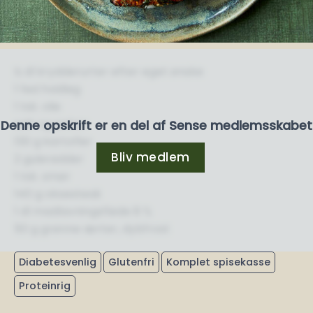
½ dl krydderurter efter eget ønske
1 fed hvidløg
1 tsk. olie
salt og peber
Denne opskrift er en del af Sense medlemsskabet
130 g kartofler
Bliv medlem
2 gulerødder
1 tsk. smør
140 g oksesteak
1 dl madlavningsfløde 8 %
50 g grønne ærter, dybfrost
Diabetesvenlig
Glutenfri
Komplet spisekasse
Proteinrig