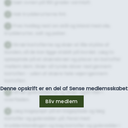
Sæt ovnen på 180 grader varmluft.
1
Hak krydderurterne fint.
2
Pres hvidløg ned i en skål og bland med olie,
3
krydderurter, salt og peber.
Skræl kartoflerne og skær et lille stykke af
4
bunden, så de kan ligge stabilt på bordet. Læg to
spisepinde på et skærebræt og placer en kartoffel
mellem dem. Skær så tynde skiver ned gennem
kartoflen - uden af skære hele vejen igennem
kartoflen.
Denne opskrift er en del af Sense medlemsskabet
Skræl gulerødderne og skær også riller i
5
overfladen.
Bliv medlem
Læg bagepapir på en bageplade og læg
6
kartofler og gulerødder på. Pensl med
krydderblandingen og bag kartofler og gulerødder i