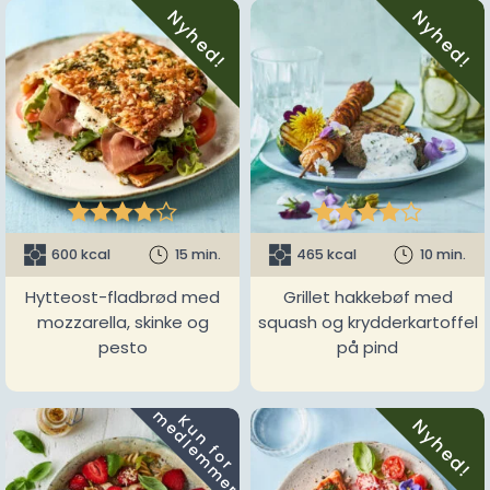
Nyhed!
Nyhed!










600 kcal
15 min.
465 kcal
10 min.
Hytteost-fladbrød med
Grillet hakkebøf med
mozzarella, skinke og
squash og krydderkartoffel
pesto
på pind
m
K
u
n
f
o
r
e
d
l
e
m
m
e
r
Nyhed!