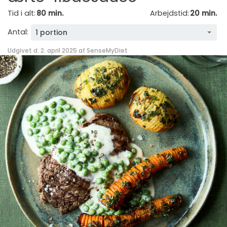
Tid i alt:
80 min.
Arbejdstid:
20 min.
Antal:
1 portion
Udgivet d. 2. april 2025 af
SenseMyDiet