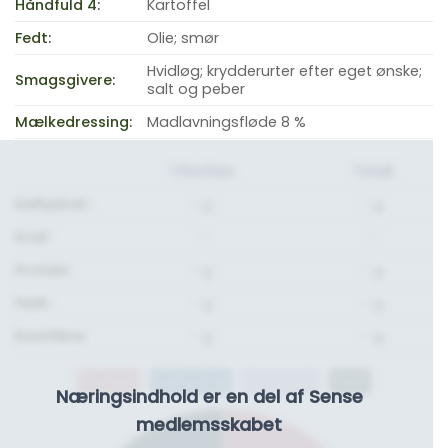
Håndfuld 4:
Kartoffel
Fedt:
Olie; smør
Hvidløg; krydderurter efter eget ønske;
Smagsgivere:
salt og peber
Mælkedressing:
Madlavningsfløde 8 %
1 Portion
Total
Kulhydrat:
- g.
- g.
Kcal:
-
-
Protein:
- g.
- g.
Fedt:
- g.
- g.
Kostfibre:
- g.
- g.
Protein
Kulhydrat
Kostfibre
Fedt
Næringsindhold er en del af Sense
medlemsskabet