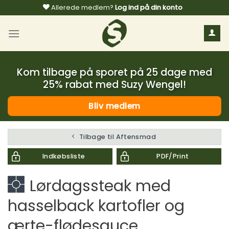
Fortsæt
Allerede medlem?
Log ind på din konto
til
indhold
Kom tilbage på sporet på 25 dage med
25% rabat med Suzy Wengel!
Bliv medlem
Tilbage til Aftensmad
Indkøbsliste
PDF/Print
Lørdagssteak med
hasselback kartofler og
ærte-flødesauce