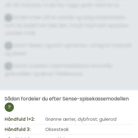
45-60 minutter til de har taget godt med farve.
Smelt smør på en pande og steg oksesteaken
7
som du bedst kan lide den. Krydr med salt og peber.
Lad den hvile.
Varm fløden og kom ærterne i. Smag til med salt
8
og peber.
Anret steaken med hasselback kartofler,
9
gulerødder og ærte-flødesauce.
Sådan fordeler du efter Sense-spisekassemodellen
?
Håndfuld 1+2:
Grønne ærter, dybfrost; gulerod
Håndfuld 3:
Oksesteak