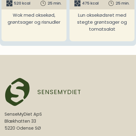
520 kcal
25 min.
475 kcal
25 min.
Wok med oksekød,
Lun oksekødsret med
grøntsager og risnudler
stegte grøntsager og
tomatsalat
SENSEMYDIET
SenseMyDiet ApS
Blækhatten 33
5220 Odense SØ