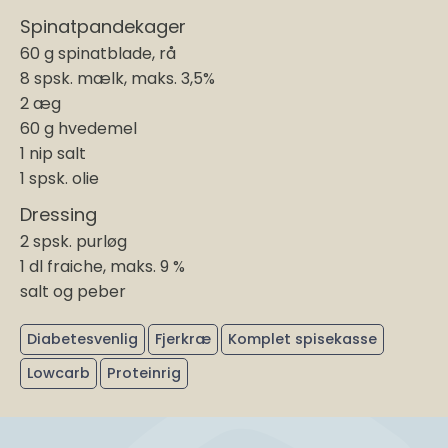
Spinatpandekager
60 g spinatblade, rå
8 spsk. mælk, maks. 3,5%
2 æg
60 g hvedemel
1 nip salt
1 spsk. olie
Dressing
2 spsk. purløg
1 dl fraiche, maks. 9 %
salt og peber
Diabetesvenlig
Fjerkræ
Komplet spisekasse
Lowcarb
Proteinrig