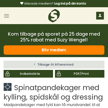
Fortsæt
Allerede medlem?
Log ind på din konto
til
indhold
Kom tilbage på sporet på 25 dage med
25% rabat med Suzy Wengel!
Bliv medlem
Tilbage til Aftensmad
Indkøbsliste
PDF/Print
Spinatpandekager med
kylling, spidskål og dressing
Madpandekager med fyld kan få mundvandet til at