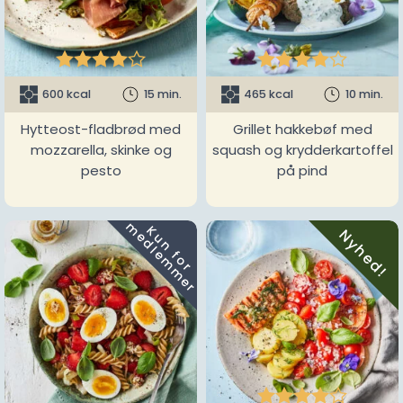










600 kcal
15 min.
465 kcal
10 min.
Hytteost-fladbrød med
Grillet hakkebøf med
mozzarella, skinke og
squash og krydderkartoffel
pesto
på pind
m
K
u
n
f
o
r
e
d
l
e
m
m
e
r
Nyhed!




