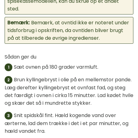
spisekassemodellen, kan du skrue op et andet
sted.
Bemærk:
Bemærk, at ovntid ikke er noteret under
tidsforbrug i opskriften, da ovntiden bliver brugt
på at tilberede de øvrige ingredienser.
Sådan gør du
Sæt ovnen på 180 grader varmluft.
1
Brun kyllingebryst i olie på en mellemstor pande.
2
Læg derefter kyllingebryst et ovnfast fad, og steg
det færdigt i ovnen i cirka 15 minutter. Lad kødet hvile
og skær det så i mundrette stykker.
Snit spidskål fint. Hæld kogende vand over
3
ærterne, lad dem trække i det i et par minutter, og
hæld vandet fra.