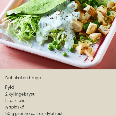
Det skal du bruge
Fyld
2 kyllingebryst
1 spsk. olie
½ spidskål
50 g grønne ærter, dybfrost