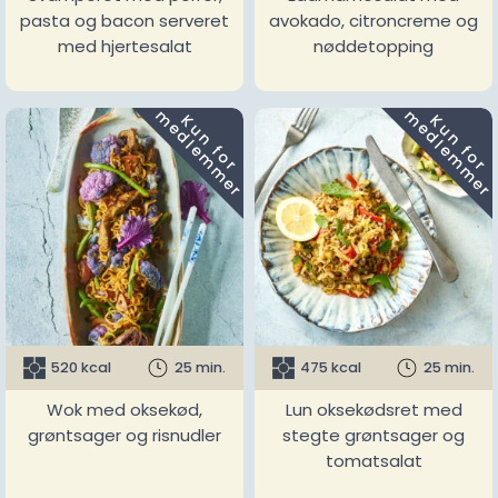
pasta og bacon serveret
avokado, citroncreme og
med hjertesalat
nøddetopping
m
m
K
u
n
f
o
r
e
d
l
e
m
m
e
r
K
u
n
f
o
r
e
d
l
e
m
m
e
r
520 kcal
25 min.
475 kcal
25 min.
Wok med oksekød,
Lun oksekødsret med
grøntsager og risnudler
stegte grøntsager og
tomatsalat