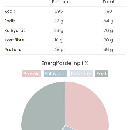
1 Portion
Total
Kcal:
595
1190
Fedt:
27 g
54 g
Kulhydrat:
38 g
76 g
Kostfibre:
10 g
20 g
Protein:
48 g
96 g
Energifordeling i %
Protein
Kulhydrat
Kostfibre
Fedt