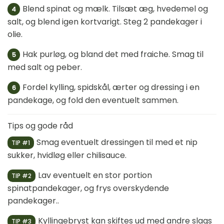
Blend spinat og mælk. Tilsæt æg, hvedemel og
4
salt, og blend igen kortvarigt. Steg 2 pandekager i
olie.
Hak purløg, og bland det med fraiche. Smag til
5
med salt og peber.
Fordel kylling, spidskål, ærter og dressing i en
6
pandekage, og fold den eventuelt sammen.
Tips og gode råd
Smag eventuelt dressingen til med et nip
TIP #1
sukker, hvidløg eller chilisauce.
Lav eventuelt en stor portion
TIP #2
spinatpandekager, og frys overskydende
pandekager..
Kyllingebryst kan skiftes ud med andre slags
TIP #3