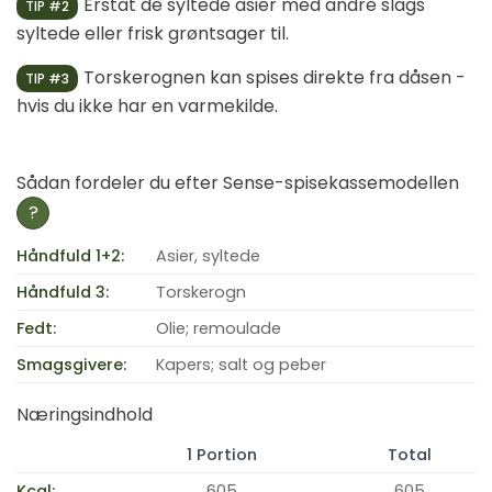
Erstat de syltede asier med andre slags
TIP #2
syltede eller frisk grøntsager til.
Torskerognen kan spises direkte fra dåsen -
TIP #3
hvis du ikke har en varmekilde.
Sådan fordeler du efter Sense-spisekassemodellen
?
Håndfuld 1+2:
Asier, syltede
Håndfuld 3:
Torskerogn
Fedt:
Olie; remoulade
Smagsgivere:
Kapers; salt og peber
Næringsindhold
1 Portion
Total
Kcal:
605
605