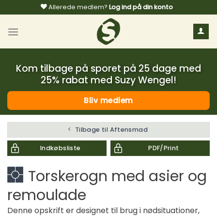
Fortsæt
Allerede medlem?
Log ind på din konto
til
indhold
Kom tilbage på sporet på 25 dage med
25% rabat med Suzy Wengel!
Bliv medlem
Tilbage til Aftensmad
Indkøbsliste
PDF/Print
Torskerogn med asier og
remoulade
Denne opskrift er designet til brug i nødsituationer,