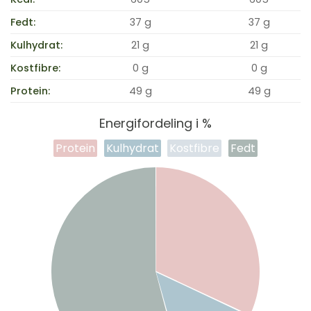
Fedt:
37 g
37 g
Kulhydrat:
21 g
21 g
Kostfibre:
0 g
0 g
Protein:
49 g
49 g
Energifordeling i %
Protein
Kulhydrat
Kostfibre
Fedt