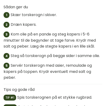
Sådan gør du
Skær torskerogn i skiver.
1
Dræn kapers.
2
Kom olie på en pande og steg kapers i 5-6
3
minutter til de begynder at tage farve. Krydr med
salt og peber. Læg de stegte kapers i en lille skål.
Steg så torskerogn på begge sider i samme olie.
4
Servér torskerogn med asier, remoulade og
5
kapers på toppen. Krydr eventuelt med salt og
peber.
Tips og gode råd
Spis torskerognen på et stykke rugbrød.
TIP #1