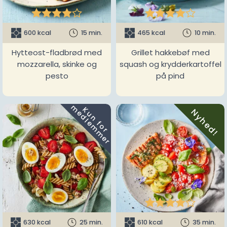










600 kcal
15 min.
465 kcal
10 min.
Hytteost-fladbrød med
Grillet hakkebøf med
mozzarella, skinke og
squash og krydderkartoffel
pesto
på pind
m
K
u
n
f
o
r
e
d
l
e
m
m
e
r
Nyhed!





630 kcal
25 min.
610 kcal
35 min.