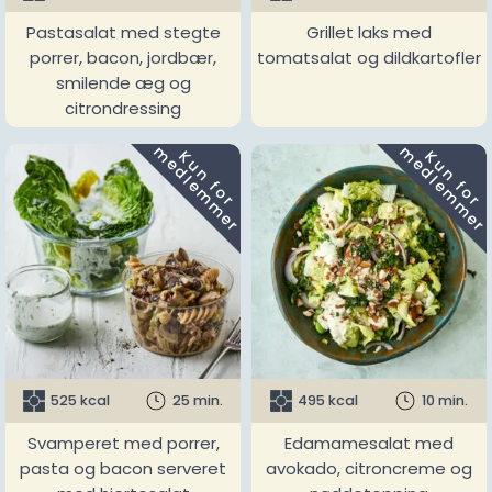
Pastasalat med stegte
Grillet laks med
porrer, bacon, jordbær,
tomatsalat og dildkartofler
smilende æg og
citrondressing
m
m
K
u
n
f
o
r
e
d
l
e
m
m
e
r
K
u
n
f
o
r
e
d
l
e
m
m
e
r
525 kcal
25 min.
495 kcal
10 min.
Svamperet med porrer,
Edamamesalat med
pasta og bacon serveret
avokado, citroncreme og