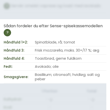
Servér omelet caprese og toast med avokado.
7
Sådan fordeler du efter Sense-spisekassemodellen
?
Håndfuld 1+2:
Spinatblade, rå; tomat
Håndfuld 3:
Frisk mozzarella, maks. 30+/17 %; æg
Håndfuld 4:
Toastbrød, gerne fuldkorn
Fedt:
Avokado; olie
Basilikum; citronsaft; hvidløg; salt og
Smagsgivere:
peber
1 Portion
Total
Kulhydrat:
- g.
- g.
Kcal:
-
-