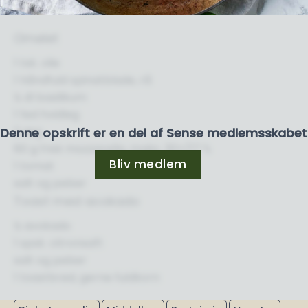
Omelet
1 tsk. olie
1 håndfuld spinatblade, rå
½ dl basilikum
1 fed hvidløg
2 æg
Denne opskrift er en del af Sense medlemsskabet
60 g frisk mozzarella, maks. 30+/17 %
Bliv medlem
1 tomat
salt og peber
Toast med acokado
½ avokado
1 spsk. citronsaft
salt og peber
1 toastbrød, gerne fuldkorn