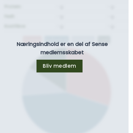
Protein:
- g.
- g.
Fedt:
- g.
- g.
Kostfibre:
- g.
- g.
Protein
Kulhydrat
Kostfibre
Fedt
Næringsindhold er en del af Sense
medlemsskabet
Bliv medlem