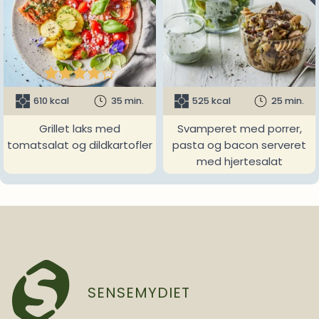





610 kcal
35 min.
525 kcal
25 min.
Grillet laks med
Svamperet med porrer,
tomatsalat og dildkartofler
pasta og bacon serveret
med hjertesalat
SENSEMYDIET