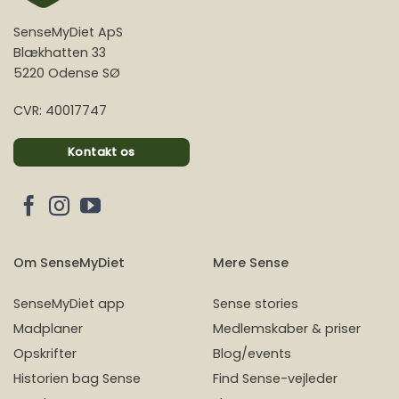
SenseMyDiet ApS
Blækhatten 33
5220 Odense SØ
CVR: 40017747
Kontakt os
Om SenseMyDiet
Mere Sense
SenseMyDiet app
Sense stories
Madplaner
Medlemskaber & priser
Opskrifter
Blog/events
Historien bag Sense
Find Sense-vejleder