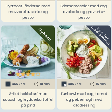
Hytteost-fladbrød med
Edamamesalat med æg,
mozzarella, skinke og
avokado og grov urte-
pesto
pesto
m
K
u
n
f
o
r
e
d
l
e
m
m
e
r
Nyhed!





465 kcal
10 min.
405 kcal
15 min.
Grillet hakkebøf med
Tunbowl med æg, tomat
squash og krydderkartoffel
og peberfrugt med
på pind
dilddressing