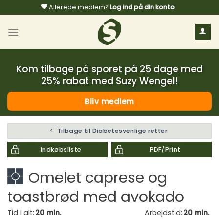
Fortsæt
Allerede medlem?
Log ind på din konto
til
indhold
Kom tilbage på sporet på 25 dage med
25% rabat med Suzy Wengel!
Bliv medlem
Tilbage til Diabetesvenlige retter
Indkøbsliste
PDF/Print
Omelet caprese og
toastbrød med avokado
Tid i alt:
20 min.
Arbejdstid:
20 min.