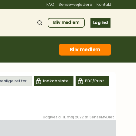
FAQ
Sense-vejledere
Kontakt
Bliv medlem
Log ind
Bliv medlem
venlige retter
Indkøbsliste
PDF/Print
Udgivet d. 11. maj 2022 af
SenseMyDiet