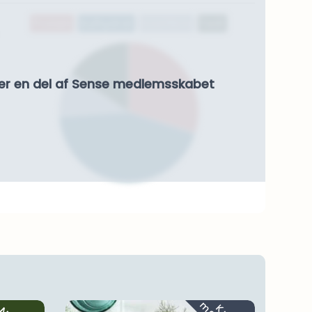
Protein
Kulhydrat
Kostfibre
Fedt
er en del af Sense medlemsskabet