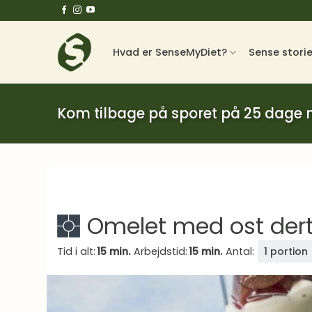
Fortsæt
til
indhold
Hvad er SenseMyDiet?
Sense stori
Kom tilbage på sporet på 25 dage
Omelet med ost dert
Tid i alt:
15 min.
Arbejdstid:
15 min.
Antal:
1 portion