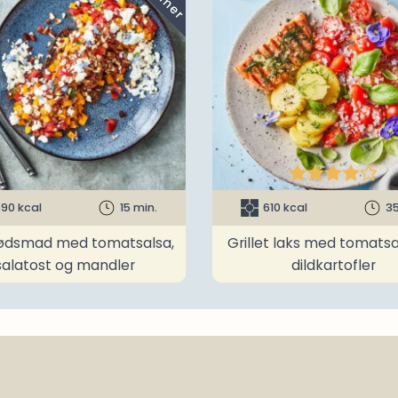





90 kcal
15 min.
610 kcal
35
ødsmad med tomatsalsa,
Grillet laks med tomatsa
salatost og mandler
dildkartofler