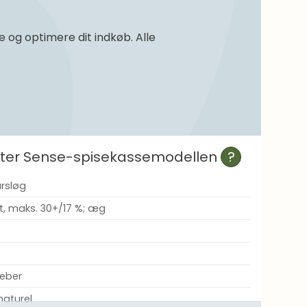
og optimere dit indkøb. Alle
efter Sense-spisekassemodellen
?
årsløg
, maks. 30+/17 %; æg
peber
naturel