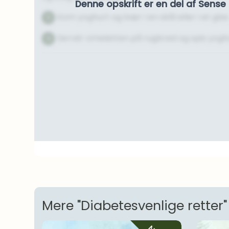
Denne opskrift er en del af Sen
Kom yoghurt og bær i en skål eller i et glas
5
Servér omeletten på rugbrød og spis yoghu
6
Mere "Diabetesvenlige retter"