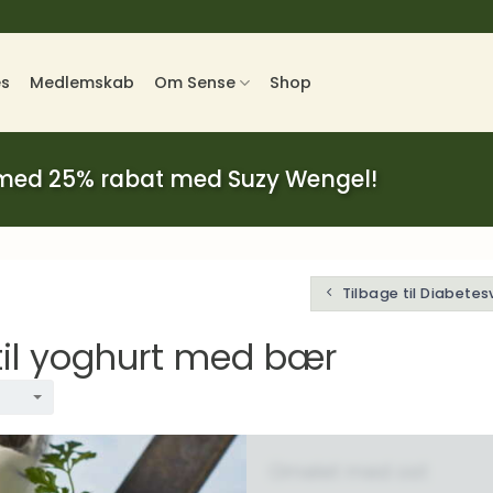
es
Medlemskab
Om Sense
Shop
 med 25% rabat med Suzy Wengel!
Tilbage til Diabetes
il yoghurt med bær
Omelet med ost