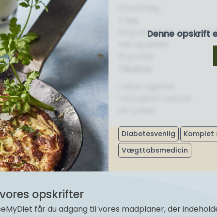
2 forårsløg
2 æg
50 g smøreost, maks. 30+
Denne opskrift 
salt og peber
10 g smør
Tilbehør
1 skive rugbrød
1 dl yoghurt naturel
130 g bær
Diabetesvenlig
Komplet 
Vægttabsmedicin
vores opskrifter
yDiet får du adgang til vores madplaner, der indeholder 