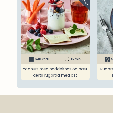
640 kcal
15 min.
5
Yoghurt med nøddeknas og bær
Rugbr
dertil rugbrød med ost