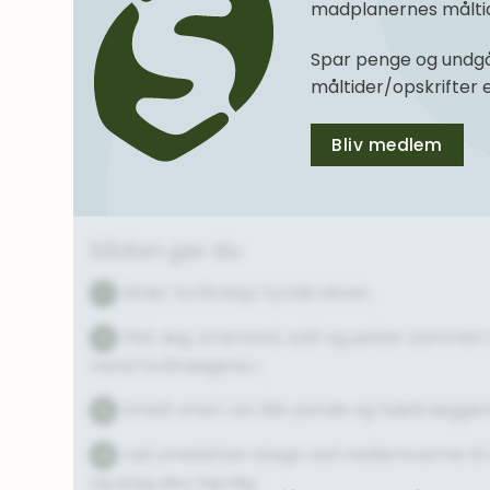
madplanernes måltide
Spar penge og undgå
måltider/opskrifter
Bliv medlem
Sådan gør du
Skær forårsløg i tynde skiver.
1
Pisk æg, smøreost, salt og peber sammen t
2
Vend forårsløgene i.
Smelt smør i en lille pande og hæld ægge
3
Lad omeletten stege ved mellemvarme til 
4
og steg den færdig.