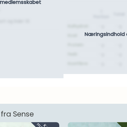
se medlemsskabet
.
1
Total
Portion
rt og bær til.
Kulhydrat:
- g.
- g.
Næringsindhold 
Kcal:
-
-
Protein:
- g.
- g.
Fedt:
- g.
- g.
Kostfibre:
- g.
- g.
 fra Sense