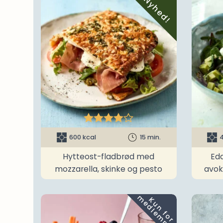
Nyhed!





600 kcal
15 min.
4
Hytteost-fladbrød med
Ed
mozzarella, skinke og pesto
avok
m
K
u
n
f
o
r
e
d
l
e
m
m
e
r