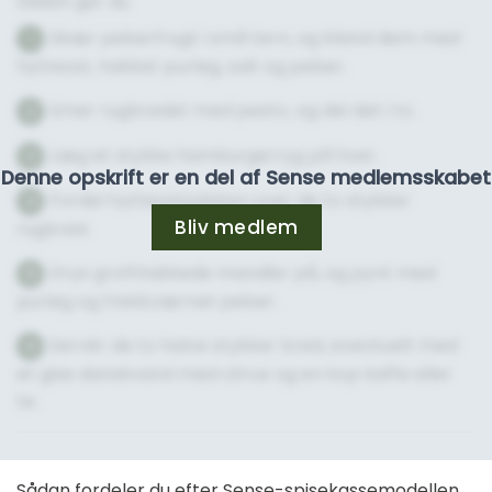
Sådan gør du
Skær peberfrugt i små tern, og bland dem med
1
hytteost, hakket purløg, salt og peber.
Smør rugbrødet med pesto, og del det i to.
2
Læg et stykke hamburgerryg på hver.
3
Denne opskrift er en del af Sense medlemsskabet
Fordel hytteostsalaten over de to stykker
4
Bliv medlem
rugbrød.
Drys grofthakkede mandler på, og pynt med
5
purløg og friskkværnet peber.
Servér de to halve stykker brød, eventuelt med
6
et glas danskvand med citrus og en kop kaffe eller
te.
Sådan fordeler du efter Sense-spisekassemodellen