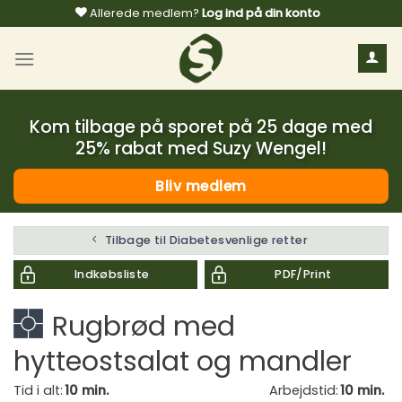
Fortsæt
Allerede medlem?
Log ind på din konto
til
indhold
Kom tilbage på sporet på 25 dage med
25% rabat med Suzy Wengel!
Bliv medlem
Tilbage til Diabetesvenlige retter
Indkøbsliste
PDF/Print
Rugbrød med
hytteostsalat og mandler
Tid i alt:
10 min.
Arbejdstid:
10 min.