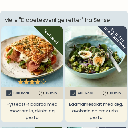
Mere "Diabetesvenlige retter" fra Sense
m
K
u
n
f
o
r
e
d
l
e
m
m
e
r
Nyhed!





600 kcal
15 min.
480 kcal
10 min.
Hytteost-fladbrød med
Edamamesalat med æg,
mozzarella, skinke og
avokado og grov urte-
pesto
pesto