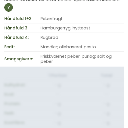
?
Håndfuld 1+2:
Peberfrugt
Håndfuld 3:
Hamburgerryg; hytteost
Håndfuld 4:
Rugbrød
Fedt:
Mandler; oliebaseret pesto
Friskkværnet peber; purløg; salt og
Smagsgivere:
peber
1 Portion
Total
Kulhydrat:
- g.
- g.
Kcal:
-
-
Protein:
- g.
- g.
Fedt:
- g.
- g.
Kostfibre:
- g.
- g.