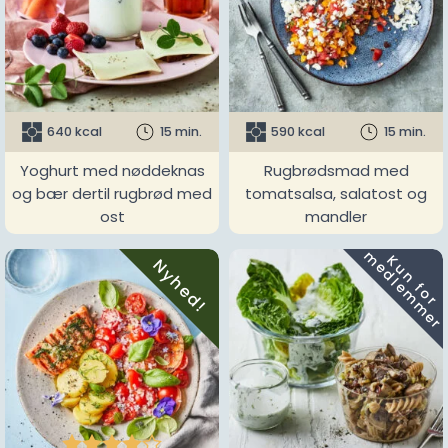
640 kcal
15 min.
590 kcal
15 min.
Yoghurt med nøddeknas
Rugbrødsmad med
og bær dertil rugbrød med
tomatsalsa, salatost og
ost
mandler
m
K
u
n
f
o
r
e
d
l
e
m
m
e
r
Nyhed!




