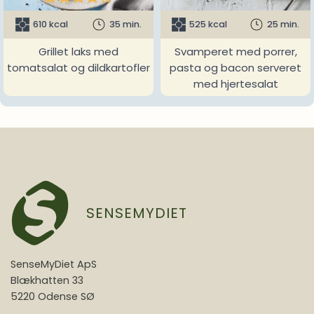
610 kcal
35 min.
525 kcal
25 min.
Grillet laks med
Svamperet med porrer,
tomatsalat og dildkartofler
pasta og bacon serveret
med hjertesalat
SENSEMYDIET
SenseMyDiet ApS
Blækhatten 33
5220 Odense SØ