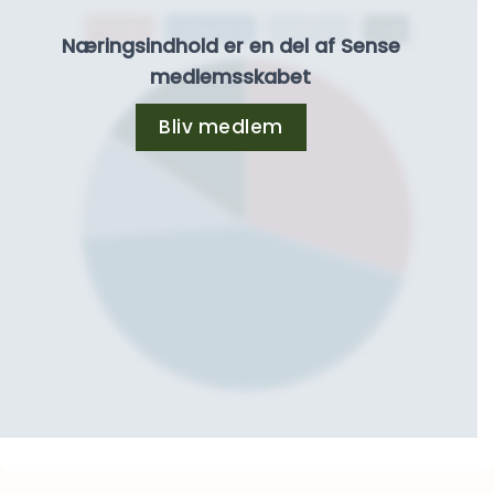
Protein
Kulhydrat
Kostfibre
Fedt
Næringsindhold er en del af Sense
medlemsskabet
Bliv medlem