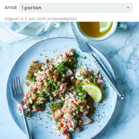
Antal:
1 portion
Udgivet d. 2. juni 2026 af
SenseMyDiet