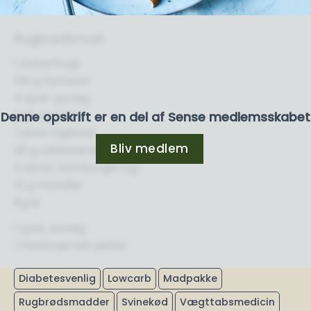
Rugbrødsmad
1 peberfrugt
130 g hytteost
4 spsk. purløg
salt og peber
Denne opskrift er en del af Sense medlemsskabet
1 skive rugbrød
Bliv medlem
30 g oliebaseret pesto
2 skiver hamburgerryg
15 g mandler
Pynt
1 spsk. purløg
1 friskkværnet peber
Diabetesvenlig
Lowcarb
Madpakke
Rugbrødsmadder
Svinekød
Vægttabsmedicin