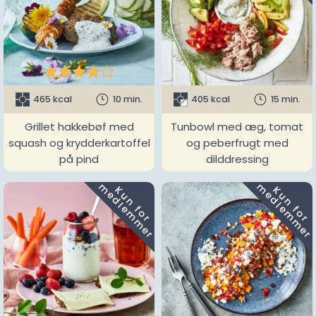





465 kcal
10 min.
405 kcal
15 min.
Grillet hakkebøf med
Tunbowl med æg, tomat
squash og krydderkartoffel
og peberfrugt med
på pind
dilddressing
m
m
K
u
n
f
o
r
e
d
l
e
m
m
e
r
K
u
n
f
o
r
e
d
l
e
m
m
e
r