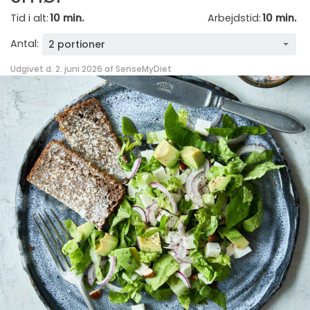
Tid i alt:
10 min.
Arbejdstid:
10 min.
Antal:
2 portioner
Udgivet d. 2. juni 2026 af
SenseMyDiet