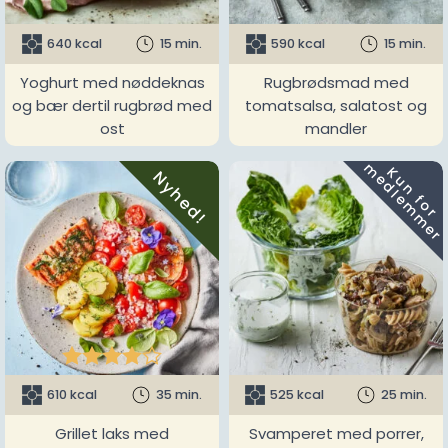
640 kcal
15 min.
590 kcal
15 min.
Yoghurt med nøddeknas
Rugbrødsmad med
og bær dertil rugbrød med
tomatsalsa, salatost og
ost
mandler
m
K
u
n
f
o
r
e
d
l
e
m
m
e
r
Nyhed!





610 kcal
35 min.
525 kcal
25 min.
Grillet laks med
Svamperet med porrer,