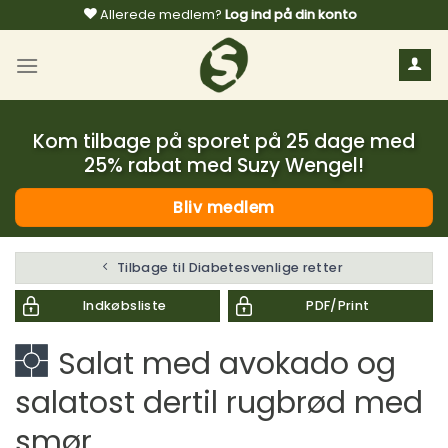
Fortsæt
Allerede medlem?
Log ind på din konto
til
indhold
Kom tilbage på sporet på 25 dage med
25% rabat med Suzy Wengel!
Bliv medlem
Tilbage til Diabetesvenlige retter
Indkøbsliste
PDF/Print
Salat med avokado og
salatost dertil rugbrød med
smør