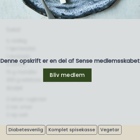
Salat
½ rødløg
1 hjertesalat
1 avokado
Denne opskrift er en del af Sense medlemsskabet
½ citron
15 g mandler
Bliv medlem
200 g salatost, maks. 30+/17 %
Andet
2 skiver rugbrød
2 tsk. smør
2 nip salt
Diabetesvenlig
Komplet spisekasse
Vegetar