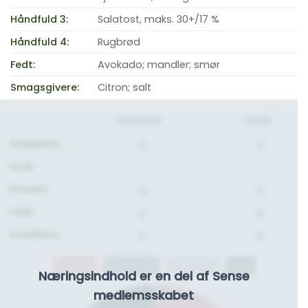
Håndfuld 3:
Salatost, maks. 30+/17 %
Håndfuld 4:
Rugbrød
Fedt:
Avokado; mandler; smør
Smagsgivere:
Citron; salt
1 Portion
Total
Kulhydrat:
- g.
- g.
Kcal:
-
-
Protein:
- g.
- g.
Fedt:
- g.
- g.
Kostfibre:
- g.
- g.
Protein
Kulhydrat
Kostfibre
Fedt
Næringsindhold er en del af Sense
medlemsskabet