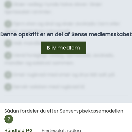
Skær rødløg i tynde halve skiver. Skær
1
hjertesalat i strimler.
Fjern sten og skal og skær avokado i tern eller
2
skiver. Vend dem i citronsaft.
Denne opskrift er en del af Sense medlemsskabet
Hak mandler.
3
Bliv medlem
Vend forsigtigt rødløg, hjertesalat, avokado,
4
mandler og salatost sammen.
Smør rugbrød med smør og drys lidt salt på.
5
Servér salaten med rugbrød til.
6
Sådan fordeler du efter Sense-spisekassemodellen
?
Håndfuld 1+2:
Hjertesalat; rødløg