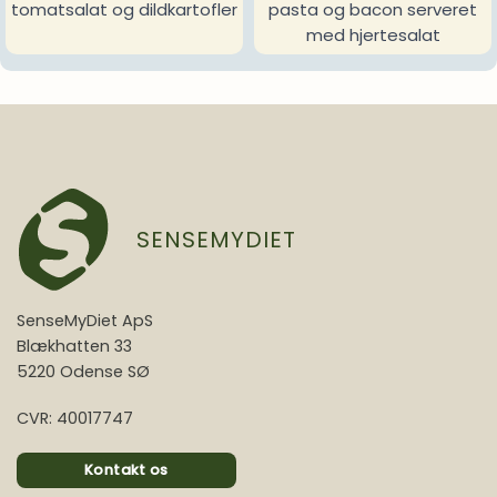
tomatsalat og dildkartofler
pasta og bacon serveret
med hjertesalat
SENSEMYDIET
SenseMyDiet ApS
Blækhatten 33
5220 Odense SØ
CVR: 40017747
Kontakt os