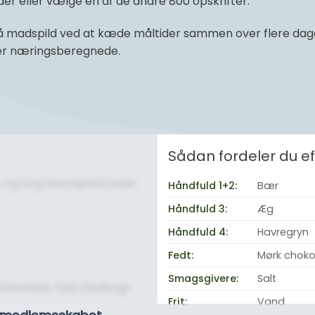
r eller vælge en af de andre 800 opskrifter.
 madspild ved at kæde måltider sammen over flere dage 
 er næringsberegnede.
Sådan fordeler du 
de, og kog havregrød under
Håndfuld 1+2:
Bær
Håndfuld 3:
Æg
Håndfuld 4:
Havregryn
Fedt:
Mørk chokol
Smagsgivere:
Salt
hokolade. Spis blødkogt
Frit:
Vand