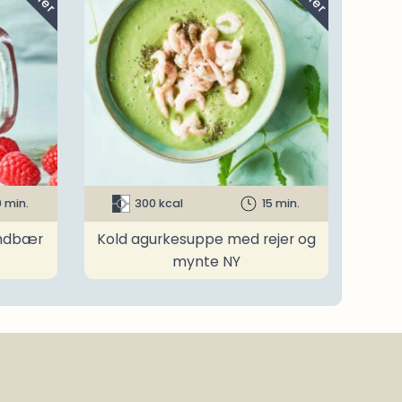
0 min.
300 kcal
15 min.
indbær
Kold agurkesuppe med rejer og
mynte NY