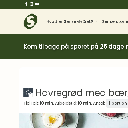
Fortsæt
til
indhold
Hvad er SenseMyDiet?
Sense stori
Kom tilbage på sporet på 25 dage
Havregrød med bær,
Tid i alt:
10 min.
Arbejdstid:
10 min.
Antal:
1 portion