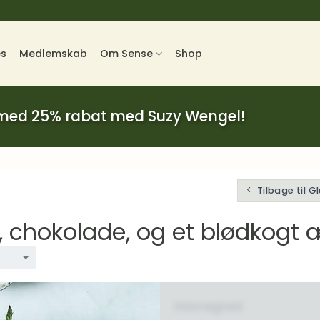
es
Medlemskab
Om Sense
Shop
 med 25% rabat med Suzy Wengel!
Tilbage til G
 chokolade, og et blødkogt
Havregrød