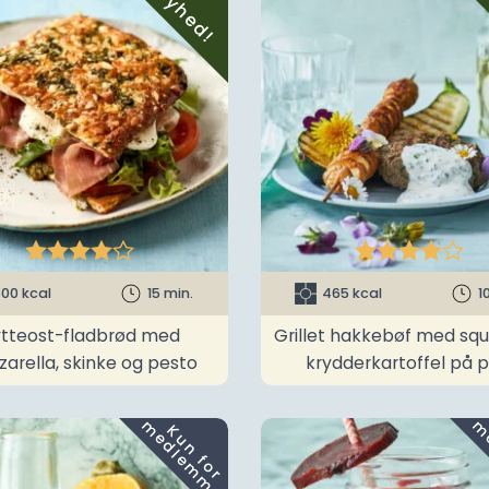
Nyhed!










00 kcal
15 min.
465 kcal
1
tteost-fladbrød med
Grillet hakkebøf med sq
arella, skinke og pesto
krydderkartoffel på p
m
K
u
n
f
o
r
e
d
l
e
m
m
e
r