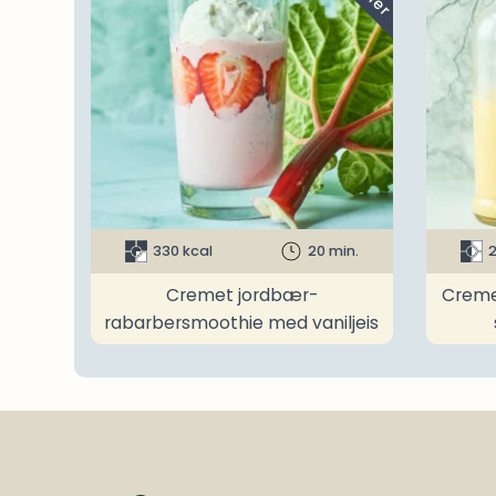
330 kcal
20 min.
2
Cremet jordbær-
Creme
rabarbersmoothie med vaniljeis