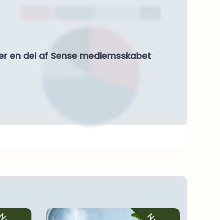
Protein
Kulhydrat
Kostfibre
Fedt
er en del af Sense medlemsskabet