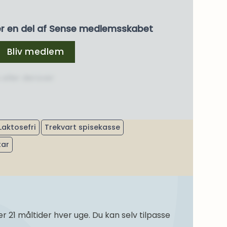
er en del af Sense medlemsskabet
Bliv medlem
 eller derover
Laktosefri
Trekvart spisekasse
tar
21 måltider hver uge. Du kan selv tilpasse