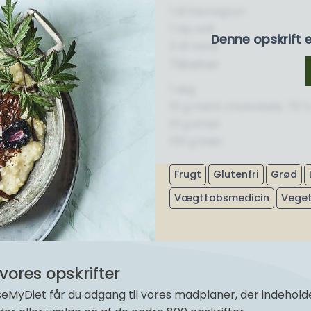
1 dl havregryn
1 nip salt
Denne opskrift 
2 dl vand
Tilbehør
1 æg
10 g mørk chokolade, 70 %
10 g smør
130 g bær
Frugt
Glutenfri
Grød
Vægttabsmedicin
Vege
vores opskrifter
yDiet får du adgang til vores madplaner, der indeholder 