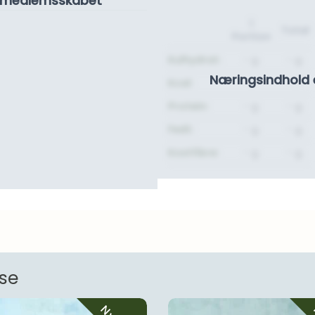
se medlemsskabet
1
Total
Portion
Kulhydrat:
- g.
- g.
Næringsindhold 
Kcal:
-
-
Protein:
- g.
- g.
Fedt:
- g.
- g.
Kostfibre:
- g.
- g.
nse