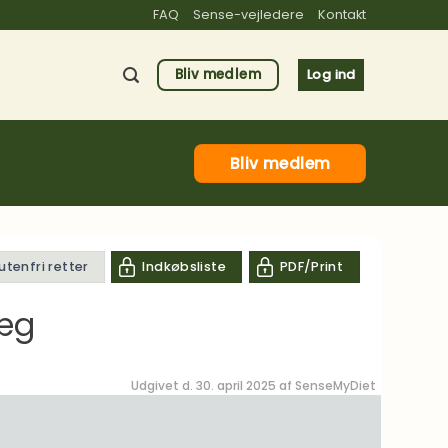
FAQ
Sense-vejledere
Kontakt
Bliv medlem
Log ind
Bliv medlem
lutenfri retter
Indkøbsliste
PDF/Print
 æg
Udgivet d. 30. april 2025 af
SenseMyDiet