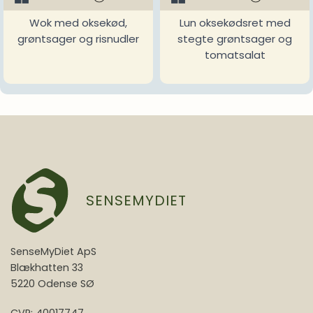
Wok med oksekød,
Lun oksekødsret med
grøntsager og risnudler
stegte grøntsager og
tomatsalat
SENSEMYDIET
SenseMyDiet ApS
Blækhatten 33
5220 Odense SØ
CVR: 40017747