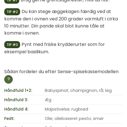
TIP #1
Du kan stege æggekagen færdig ved at
TIP #2
komme den i ovnen ved 200 grader varmluft i cirka
10 minutter. Din pande skal blot kunne tåle at
komme i ovnen.
Pynt med friske krydderurter som for
TIP #3
eksempel basilikum.
Sådan fordeler du efter Sense-spisekassemodellen
?
Håndfuld 1+2:
Babyspinat; champignon, rå; løg
Håndfuld 3:
Æg
Håndfuld 4:
Majsstivelse; rugbrød
Fedt:
Olie; oliebaseret pesto; smør