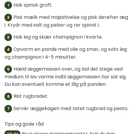
Hak spinat groft.
1
Pisk mælk med majsstivelse og pisk derefter æg
2
i. Krydr med salt og peber og rør spinat i.
Hak løg og skær champignon i kvarte.
3
Opvarm en pande med olie og smør, og svits løg
4
og champignon i 4-5 minutter.
Hæld æggemassen over, og lad det stege ved
5
medium til lav varme indtil æggemassen har sat sig.
Du kan eventuelt komme et låg på panden.
Rist rugbrødet.
6
Servér æggekagen med ristet rugbrød og pesto.
7
Tips og gode råd
Brug gerne grøntsagsrester, hvis du har.