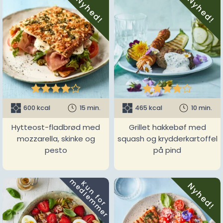
Nyhed!
Nyhed!










600 kcal
15 min.
465 kcal
10 min.
Hytteost-fladbrød med
Grillet hakkebøf med
mozzarella, skinke og
squash og krydderkartoffel
pesto
på pind
m
K
u
n
f
o
r
e
d
l
e
m
m
e
r
Nyhed!