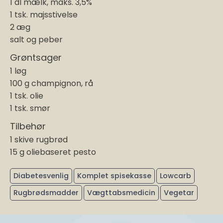
1 dl mælk, maks. 3,5%
1 tsk. majsstivelse
2 æg
salt og peber
Grøntsager
1 løg
100 g champignon, rå
1 tsk. olie
1 tsk. smør
Tilbehør
1 skive rugbrød
15 g oliebaseret pesto
Diabetesvenlig
Komplet spisekasse
Lowcarb
Rugbrødsmadder
Vægttabsmedicin
Vegetar