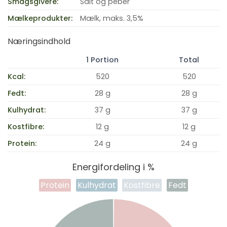
Smagsgivere:
Salt og peber
Mælkeprodukter:
Mælk, maks. 3,5%
Næringsindhold
1 Portion
Total
Kcal:
520
520
Fedt:
28 g
28 g
Kulhydrat:
37 g
37 g
Kostfibre:
12 g
12 g
Protein:
24 g
24 g
Energifordeling i %
Protein
Kulhydrat
Kostfibre
Fedt