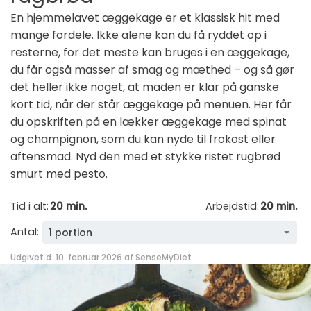
En hjemmelavet æggekage er et klassisk hit med
mange fordele. Ikke alene kan du få ryddet op i
resterne, for det meste kan bruges i en æggekage,
du får også masser af smag og mæthed – og så gør
det heller ikke noget, at maden er klar på ganske
kort tid, når der står æggekage på menuen. Her får
du opskriften på en lækker æggekage med spinat
og champignon, som du kan nyde til frokost eller
aftensmad. Nyd den med et stykke ristet rugbrød
smurt med pesto.
Tid i alt:
20 min.
Arbejdstid:
20 min.
Antal:
1 portion
Udgivet d. 10. februar 2026 af
SenseMyDiet