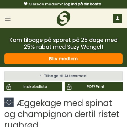
Fortsæt
Allerede medlem?
Log ind på din konto
til
indhold
Kom tilbage på sporet på 25 dage med
25% rabat med Suzy Wengel!
Bliv medlem
Tilbage til Aftensmad
Indkøbsliste
PDF/Print
Æggekage med spinat
og champignon dertil ristet
rugbrød