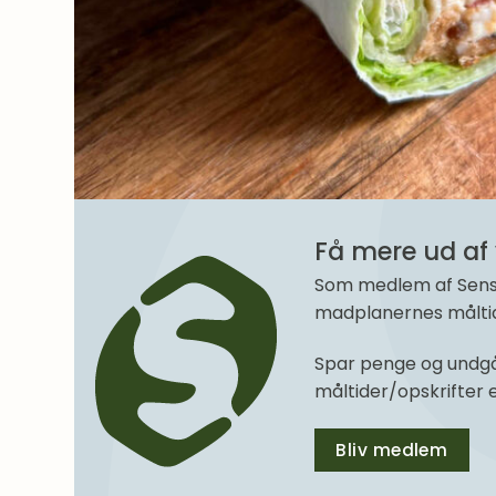
Få mere ud af 
Som medlem af SenseM
madplanernes måltide
Spar penge og undgå
måltider/opskrifter
Bliv medlem