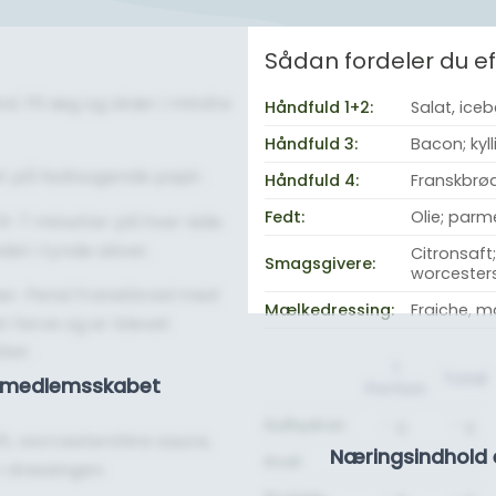
Sådan fordeler du 
nd. Pil æg og skær i mindre
Håndfuld 1+2:
Salat, ice
Håndfuld 3:
Bacon; kyl
t på fedtsugende papir.
Håndfuld 4:
Franskbrø
Fedt:
Olie; parm
6-7 minutter på hver side.
et i tynde skiver.
Citronsaft;
Smagsgivere:
worcester
ner. Pensl franskbrød med
Mælkedressing:
Fraiche, m
et farve og er blevet
ker.
1
Total
se medlemsskabet
Portion
Kulhydrat:
- g.
- g.
aft, worcestershire sauce,
Næringsindhold 
Kcal:
-
-
i dressingen.