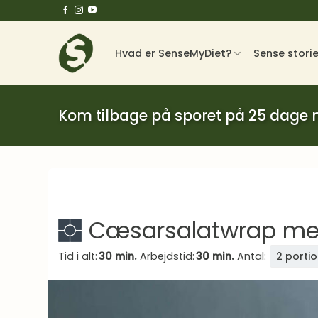
Fortsæt
til
indhold
Hvad er SenseMyDiet?
Sense stori
Kom tilbage på sporet på 25 dage
Cæsarsalatwrap med
Tid i alt:
30 min.
Arbejdstid:
30 min.
Antal:
2 porti