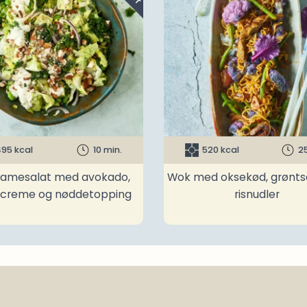
95 kcal
10 min.
520 kcal
2
amesalat med avokado,
Wok med oksekød, grønts
ncreme og nøddetopping
risnudler