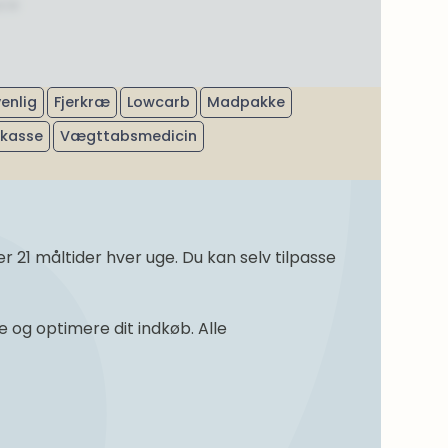
uce
enlig
Fjerkræ
Lowcarb
Madpakke
ekasse
Vægttabsmedicin
21 måltider hver uge. Du kan selv tilpasse
og optimere dit indkøb. Alle