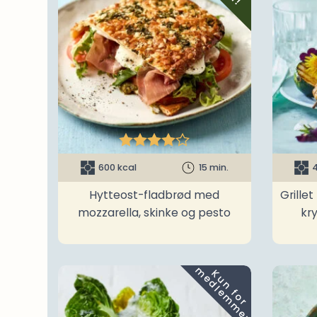





600 kcal
15 min.
4
Hytteost-fladbrød med
Grille
mozzarella, skinke og pesto
kr
m
K
u
n
f
o
r
e
d
l
e
m
m
e
r