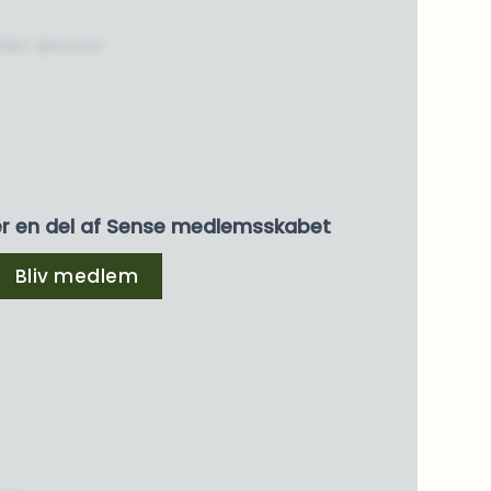
eller derover
er en del af Sense medlemsskabet
Bliv medlem