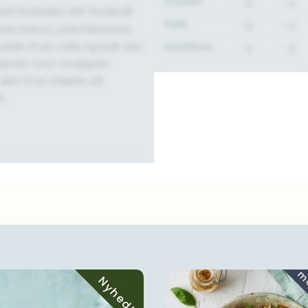
Protein:
- g.
- g.
på hinanden lidt forskudt
Fedt:
- g.
- g.
ekød, bacon, parmesanost
det til en rulle og pak den
Kostfibre:
- g.
- g.
apiret, hvor wrappen
den til at klæbe, så
n.
Nyhed!