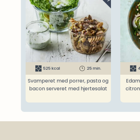
525 kcal
25 min.
4
Svamperet med porrer, pasta og
Edam
bacon serveret med hjertesalat
citro