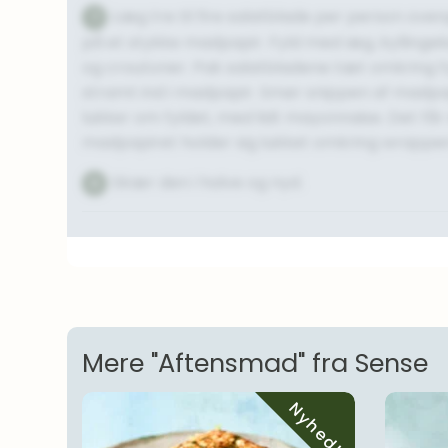
Læg tre til fire salatblade per person oven
7
på et stykke madpapir. Fyld med æg, kylling
og croutoner. Pak salatbladene tæt omkring fyl
stramt ind i madpapir. Smør snippen af madp
lukker om fyldet, med lidt mayonnaise. Det får 
madpapiret holder sig lukket omkring wrappe
Skær den i halve og nyd.
8
Mere "Aftensmad" fra Sense
Nyhed!