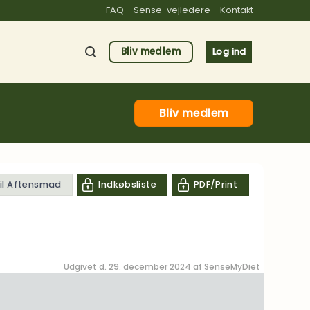
FAQ
Sense-vejledere
Kontakt
Bliv medlem
Log ind
Bliv medlem
til Aftensmad
Indkøbsliste
PDF/Print
Udgivet d. 29. december 2024 af
SenseMyDiet