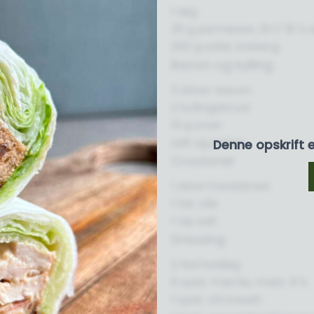
1 æg
30 g parmesan, 31+/ 18 % 
250 g salat, iceberg
Bacon og kylling
3 skiver bacon
2 kyllingebryst
10 g smør
salt og peber
Denne opskrift 
Croutoner
1 skive franskbrød
1 tsk. olie
1 nip salt
Dressing
2 fed hvidløg
6 spsk. fraiche, maks. 9 %
1 spsk. citronsaft