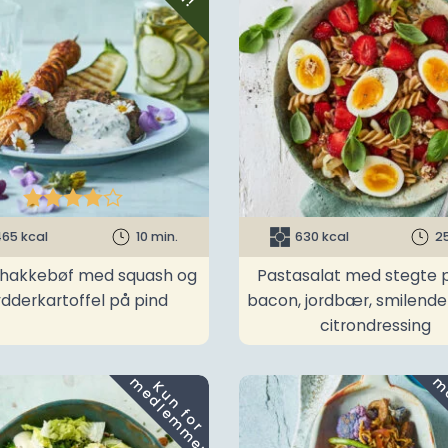





65 kcal
10 min.
630 kcal
2
t hakkebøf med squash og
Pastasalat med stegte p
ydderkartoffel på pind
bacon, jordbær, smilend
citrondressing
m
K
u
n
f
o
r
e
d
l
e
m
m
e
r