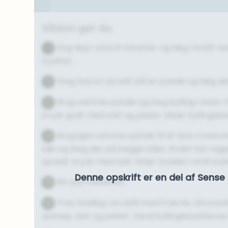
Sådan gør du
Kog æg i cirka 9 minutter og læg i koldt va
1
stykker.
Steg bacon sprødt på en pande og læg de
2
Brug samme pande og steg kylling i smør i 
3
Krydr godt med salt og peber. Skær kyllingekød
Brug igen samme pande til at lave crouto
4
olie og steg det på begge sider, til det har tag
sprødt. Krydr med salt. Skær brødet i små styk
Denne opskrift er en del af Sen
Riv parmesanost.
5
Pres hvidløg i en skål med fraiche, citrons
6
sennep, salt og peber. Vend kyllingestykkerne 