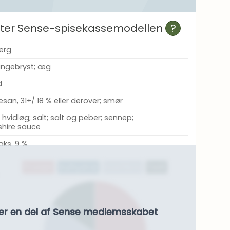
efter Sense-spisekassemodellen
?
berg
lingebryst; æg
d
esan, 31+/ 18 % eller derover; smør
 hvidløg; salt; salt og peber; sennep;
shire sauce
aks. 9 %
Protein
Kulhydrat
Kostfibre
Fedt
er en del af Sense medlemsskabet