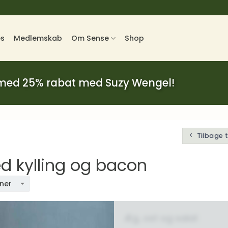
es
Medlemskab
Om Sense
Shop
 med 25% rabat med Suzy Wengel!
Tilbage 
 kylling og bacon
oner
Æg, ost og salat