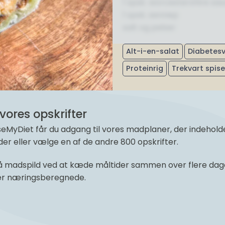
1 spsk. worcestershire sa
1 spsk. sennep
salt og peber
Alt-i-en-salat
Diabetesv
Proteinrig
Trekvart spis
vores opskrifter
yDiet får du adgang til vores madplaner, der indeholder 
r eller vælge en af de andre 800 opskrifter.
 madspild ved at kæde måltider sammen over flere dage 
 er næringsberegnede.