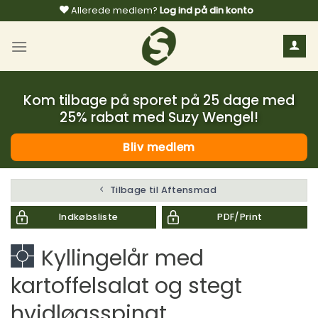
Fortsæt
Allerede medlem?
Log ind på din konto
til
indhold
Kom tilbage på sporet på 25 dage med
25% rabat med Suzy Wengel!
Bliv medlem
Tilbage til Aftensmad
Indkøbsliste
PDF/Print
Kyllingelår med
kartoffelsalat og stegt
hvidløgsspinat