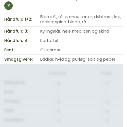
?
Blomkål, rå; grønne ærter, dybfrost; løg;
Håndfuld 1+2:
radise; spinatblade, rå
Håndfuld 3:
Kyllingelår, hele med ben og skind
Håndfuld 4:
Kartoffel
Fedt:
Olie; smør
Smagsgivere:
Eddike; hvidløg; purløg; salt og peber
1 Portion
Total
Kulhydrat:
- g.
- g.
Kcal:
-
-
Protein:
- g.
- g.
Fedt:
- g.
- g.
Kostfibre:
- g.
- g.