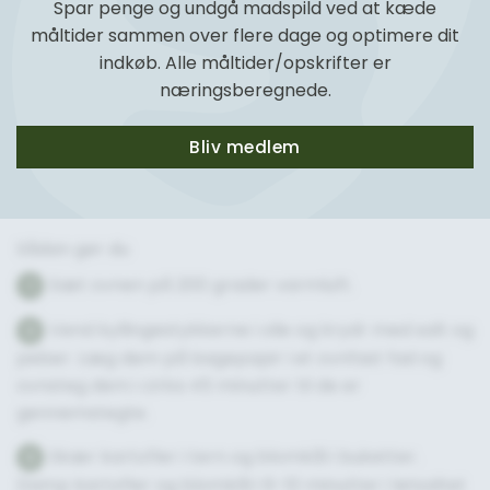
Spar penge og undgå madspild ved at kæde
måltider sammen over flere dage og optimere dit
indkøb. Alle måltider/opskrifter er
næringsberegnede.
Bliv medlem
Sådan gør du
Sæt ovnen på 200 grader varmluft.
1
Vend kyllingestykkerne i olie og krydr med salt og
2
peber. Læg dem på bagepapir i et ovnfast fad og
ovnsteg dem i cirka 45 minutter til de er
gennemstegte.
Skær kartofler i tern og blomkål i buketter.
3
Damp kartofler og blomkål i 6-10 minutter i letsaltet