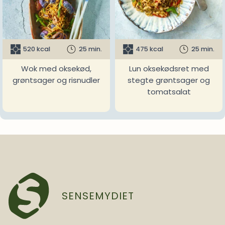
520 kcal
25 min.
475 kcal
25 min.
Wok med oksekød,
Lun oksekødsret med
grøntsager og risnudler
stegte grøntsager og
tomatsalat
SENSEMYDIET