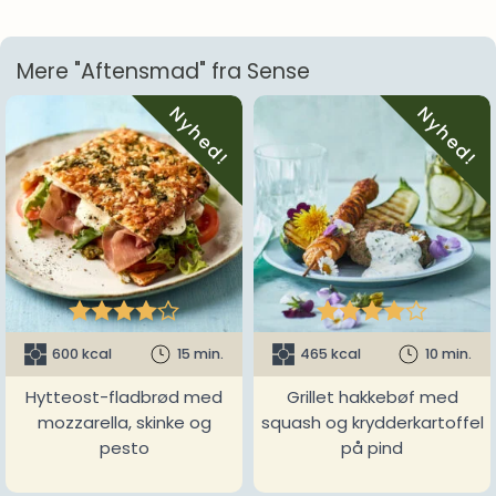
Mere "Aftensmad" fra Sense
Nyhed!
Nyhed!










600 kcal
15 min.
465 kcal
10 min.
Hytteost-fladbrød med
Grillet hakkebøf med
mozzarella, skinke og
squash og krydderkartoffel
pesto
på pind