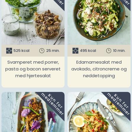
525 kcal
25 min.
495 kcal
10 min.
Svamperet med porrer,
Edamamesalat med
pasta og bacon serveret
avokado, citroncreme og
med hjertesalat
nøddetopping
m
m
K
u
n
f
o
r
e
d
l
e
m
m
e
r
K
u
n
f
o
r
e
d
l
e
m
m
e
r