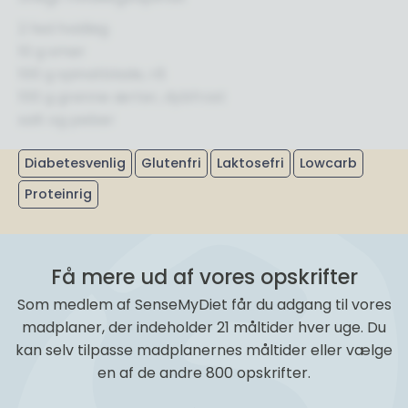
2 fed hvidløg
10 g smør
100 g spinatblade, rå
100 g grønne ærter, dybfrost
salt og peber
Diabetesvenlig
Glutenfri
Laktosefri
Lowcarb
Proteinrig
Få mere ud af vores opskrifter
Som medlem af SenseMyDiet får du adgang til vores
madplaner, der indeholder 21 måltider hver uge. Du
kan selv tilpasse madplanernes måltider eller vælge
en af de andre 800 opskrifter.