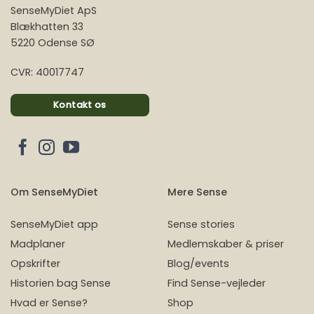
SenseMyDiet ApS
Blækhatten 33
5220 Odense SØ
CVR: 40017747
Kontakt os
Om SenseMyDiet
Mere Sense
SenseMyDiet app
Sense stories
Madplaner
Medlemskaber & priser
Opskrifter
Blog/events
Historien bag Sense
Find Sense-vejleder
Hvad er Sense?
Shop