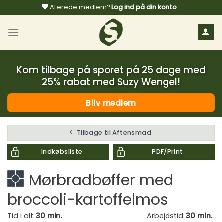
Fortsæt
Allerede medlem?
Log ind på din konto
til
indhold
Kom tilbage på sporet på 25 dage med
25% rabat med Suzy Wengel!
Bliv medlem
Tilbage til Aftensmad
Indkøbsliste
PDF/Print
Mørbradbøffer med
broccoli-kartoffelmos
Tid i alt:
30 min.
Arbejdstid:
30 min.