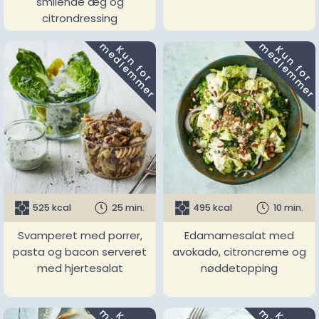
smilende æg og
citrondressing
m
m
K
u
n
f
o
r
e
d
l
e
m
m
e
r
K
u
n
f
o
r
e
d
l
e
m
m
e
r
525 kcal
25 min.
495 kcal
10 min.
Svamperet med porrer,
Edamamesalat med
pasta og bacon serveret
avokado, citroncreme og
med hjertesalat
nøddetopping