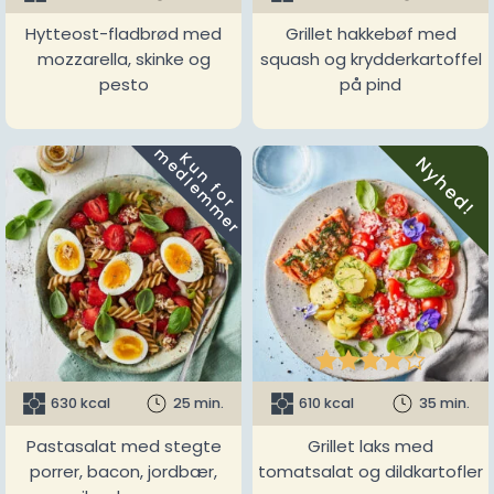
Hytteost-fladbrød med
Grillet hakkebøf med
mozzarella, skinke og
squash og krydderkartoffel
pesto
på pind
m
K
u
n
f
o
r
e
d
l
e
m
m
e
r
Nyhed!





630 kcal
25 min.
610 kcal
35 min.
Pastasalat med stegte
Grillet laks med
porrer, bacon, jordbær,
tomatsalat og dildkartofler