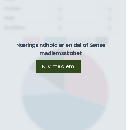
Protein:
- g.
- g.
Fedt:
- g.
- g.
Kostfibre:
- g.
- g.
Protein
Kulhydrat
Kostfibre
Fedt
Næringsindhold er en del af Sense
medlemsskabet
Bliv medlem