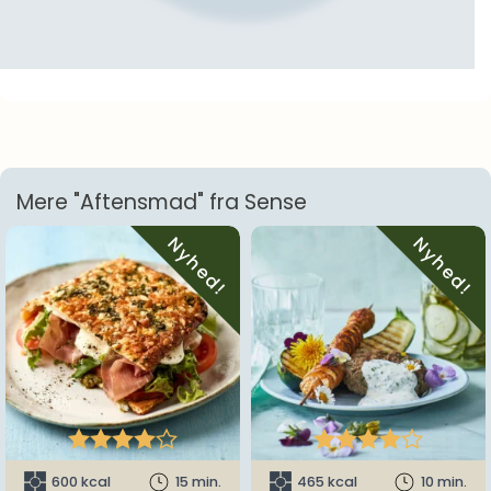
Mere "Aftensmad" fra Sense
Nyhed!
Nyhed!










600 kcal
15 min.
465 kcal
10 min.