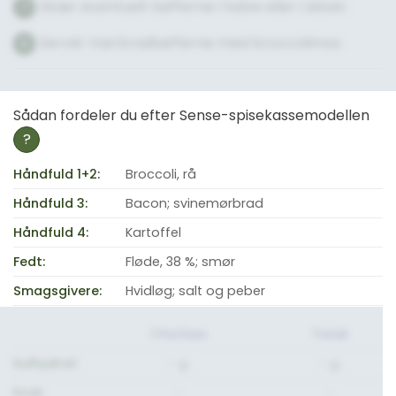
Skær eventuelt bøfferne i halve eller i skiver.
7
Servér mørbradbøfferne med broccolimos.
8
Sådan fordeler du efter Sense-spisekassemodellen
?
Håndfuld 1+2:
Broccoli, rå
Håndfuld 3:
Bacon; svinemørbrad
Håndfuld 4:
Kartoffel
Fedt:
Fløde, 38 %; smør
Smagsgivere:
Hvidløg; salt og peber
1 Portion
Total
Kulhydrat:
- g.
- g.
Kcal:
-
-