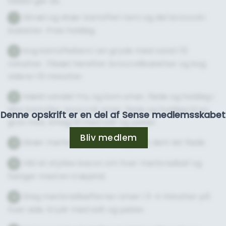
Sådan gør du
Skræl og skær kartoffel i tern og del broccoli i
1
buketter. Pres hvidløg.
Kog kartoffeltern i en gryde med vand i 10
2
minutter. Tilsæt herefter broccolibuketter og kog
videre i 10 minutter.
Hæld vandet fra, og kom smør, fløde og hvidløg i.
3
Mos kartofler, broccoli, smør, fløde og hvidløg til en
Denne opskrift er en del af Sense medlemsskabet
grov mos. Smag til med salt og peber.
Bliv medlem
Skær mørbrad i 2 bøffer og tryk dem let flade.
4
Vikl et stykke bacon om hver mørbradbøf og
5
fastgør med en træpind.
Steg mørbradbøfferne i smør i 3-4 minutter på
6
hver side. Krydr med salt og peber.