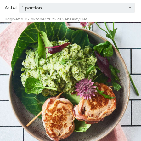
Antal:
1 portion
Udgivet d. 15. oktober 2025 af
SenseMyDiet