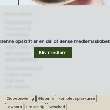
Broccolimos
100 g kartofler
½ broccoli, rå
1 fed hvidløg
1 tsk. smør
Denne opskrift er en del af Sense medlemsskabet
2 spsk. fløde, 38 %
Bliv medlem
salt og peber
Mørbradbøffer
150 g svinemørbrad
2 skiver bacon
1 tsk. smør
salt og peber
Diabetesvenlig
Glutenfri
Komplet spisekasse
Lowcarb
Proteinrig
Svinekød