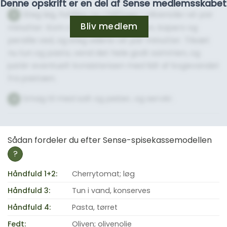
Denne opskrift er en del af Sense medlemsskabet
Steg løg, hvidløg og chiliflager i olivenolie i et par
3
Bliv medlem
minutter. Kom cherrytomater, oliven, kapers og
persille ved, og steg videre i et par minutter. Tilsæt
nu tun og pasta, vend det hele godt sammen, og
justér eventuelt konsistensen med lidt af kogevandet
fra pastaen.
Smag til med salt og peber, og servér.
4
Sådan fordeler du efter Sense-spisekassemodellen
?
Håndfuld 1+2:
Cherrytomat; løg
Håndfuld 3:
Tun i vand, konserves
Håndfuld 4:
Pasta, tørret
Fedt:
Oliven; olivenolie