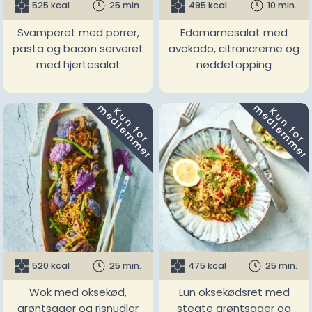
525 kcal
25 min.
495 kcal
10 min.
Svamperet med porrer,
Edamamesalat med
pasta og bacon serveret
avokado, citroncreme og
med hjertesalat
nøddetopping
m
m
K
u
n
f
o
r
e
d
l
e
m
m
e
r
K
u
n
f
o
r
e
d
l
e
m
m
e
r
520 kcal
25 min.
475 kcal
25 min.
Wok med oksekød,
Lun oksekødsret med
grøntsager og risnudler
stegte grøntsager og