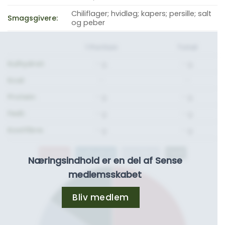
Chiliflager; hvidløg; kapers; persille; salt
Smagsgivere:
og peber
1 Portion
Total
Kulhydrat:
- g.
- g.
Kcal:
-
-
Protein:
- g.
- g.
Fedt:
- g.
- g.
Kostfibre:
- g.
- g.
Protein
Kulhydrat
Kostfibre
Fedt
Næringsindhold er en del af Sense
medlemsskabet
Bliv medlem