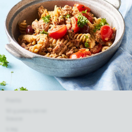
Pasta
50 g pasta, tørret
Sauce
½ løg