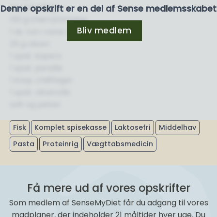
1 fed hvidløg
Denne opskrift er en del af Sense medlemsskabet
130 g cherrytomater
Bliv medlem
1 ds. tun i vand, konserves
25 g oliven
1 spsk. kapers
1 spsk. persille
1 knsp. chiliflager
1 spsk. olivenolie
salt og peber
Fisk
Komplet spisekasse
Laktosefri
Middelhav
Pasta
Proteinrig
Vægttabsmedicin
Få mere ud af vores opskrifter
Som medlem af SenseMyDiet får du adgang til vores
madplaner, der indeholder 21 måltider hver uge. Du