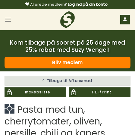
Fortsæt
Allerede medlem?
Log ind på din konto
til
indhold
Kom tilbage på sporet på 25 dage med
25% rabat med Suzy Wengel!
Bliv medlem
Tilbage til Aftensmad
Indkøbsliste
PDF/Print
Pasta med tun,
cherrytomater, oliven,
persille, chili og kapers