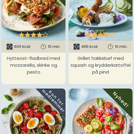










600 kcal
15 min.
465 kcal
10 min.
Hytteost-fladbrød med
Grillet hakkebøf med
mozzarella, skinke og
squash og krydderkartoffel
pesto
på pind
m
K
u
n
f
o
r
e
d
l
e
m
m
e
r
Nyhed!