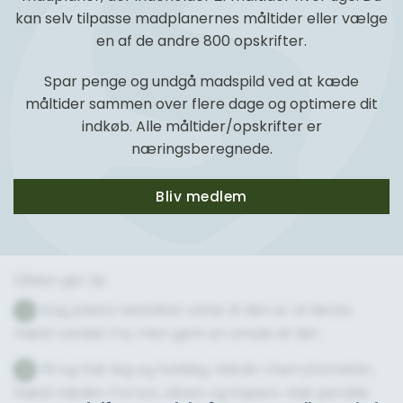
kan selv tilpasse madplanernes måltider eller vælge
en af de andre 800 opskrifter.
Spar penge og undgå madspild ved at kæde
måltider sammen over flere dage og optimere dit
indkøb. Alle måltider/opskrifter er
næringsberegnede.
Bliv medlem
Sådan gør du
Kog pasta i letsaltet vand, til den er al dente.
1
Hæld vandet fra, men gem en smule af det.
Pil og hak løg og hvidløg. Halvér cherrytomater,
2
hæld væden fra tun, oliven og kapers. Hak persille.