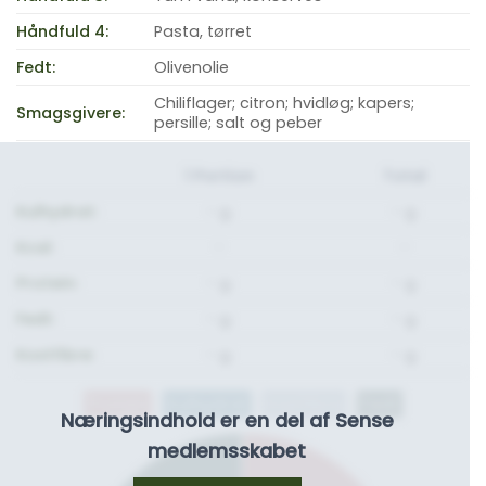
Håndfuld 4:
Pasta, tørret
Fedt:
Olivenolie
Chiliflager; citron; hvidløg; kapers;
Smagsgivere:
persille; salt og peber
1 Portion
Total
Kulhydrat:
- g.
- g.
Kcal:
-
-
Protein:
- g.
- g.
Fedt:
- g.
- g.
Kostfibre:
- g.
- g.
Protein
Kulhydrat
Kostfibre
Fedt
Næringsindhold er en del af Sense
medlemsskabet