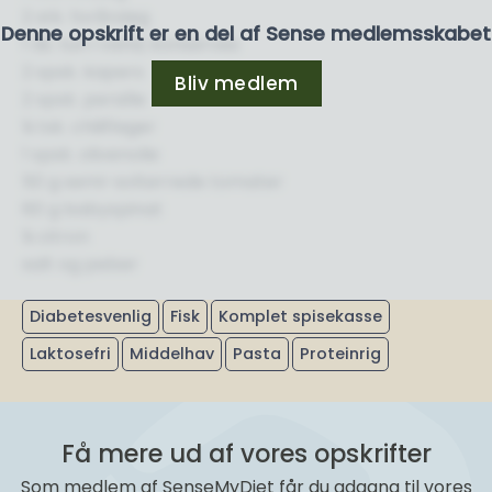
2 stk. forårsløg
Denne opskrift er en del af Sense medlemsskabet
1 ds. tun i vand, konserves
2 spsk. kapers
Bliv medlem
2 spsk. persille
¼ tsk. chiliflager
1 spsk. olivenolie
50 g semi-soltørrede tomater
60 g babyspinat
¼ citron
salt og peber
Diabetesvenlig
Fisk
Komplet spisekasse
Laktosefri
Middelhav
Pasta
Proteinrig
Få mere ud af vores opskrifter
Som medlem af SenseMyDiet får du adgang til vores