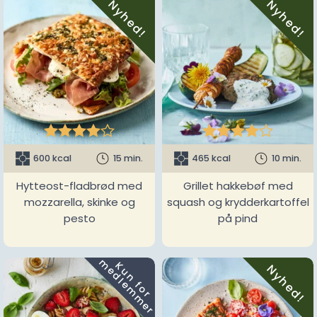
Nyhed!
Nyhed!










600 kcal
15 min.
465 kcal
10 min.
Hytteost-fladbrød med
Grillet hakkebøf med
mozzarella, skinke og
squash og krydderkartoffel
pesto
på pind
m
K
u
n
f
o
r
e
d
l
e
m
m
e
r
Nyhed!