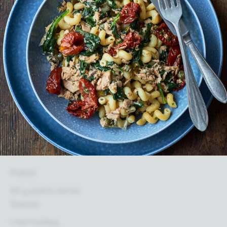
Pasta
50 g pasta, tørret
Sauce
1 fed hvidløg