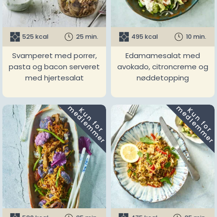
525 kcal
25 min.
495 kcal
10 min.
Svamperet med porrer,
Edamamesalat med
pasta og bacon serveret
avokado, citroncreme og
med hjertesalat
nøddetopping
m
m
K
u
n
f
o
r
e
d
l
e
m
m
e
r
K
u
n
f
o
r
e
d
l
e
m
m
e
r