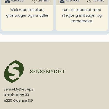
520 kcal
25 min.
475 kcal
25 min.
Wok med oksekød,
Lun oksekødsret med
grøntsager og risnudler
stegte grøntsager og
tomatsalat
SENSEMYDIET
SenseMyDiet ApS
Blækhatten 33
5220 Odense SØ