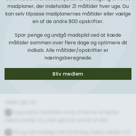
madplaner, der indeholder 21 måltider hver uge. Du
kan selv tilpasse madplanernes måltider eller vælge
en af de andre 800 opskrifter.
Spar penge og undgå madspild ved at kæde
måltider sammen over flere dage og optimere dit
indkøb. Alle måltider/opskrifter er
næringsberegnede.
Bliv medlem
Sådan gør du
Kog pasta i letsaltet vand, til den er al dente.
1
Hæld vandet fra, men gem en smule af det.
Pil og hak hvidløg. Snit forårsløg, hæld væden fra
2