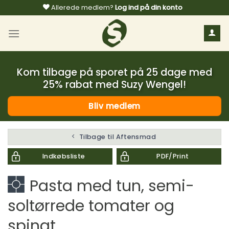
Fortsæt
Allerede medlem?
Log ind på din konto
til
indhold
Kom tilbage på sporet på 25 dage med
25% rabat med Suzy Wengel!
Bliv medlem
Tilbage til Aftensmad
Indkøbsliste
PDF/Print
Pasta med tun, semi-
soltørrede tomater og
spinat