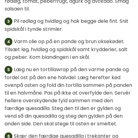
rødløg, tomat, peberfrugt, agurk og avokado. Smag
salsaen til.
Pil rødløg og hvidløg og hak begge dele fint. Snit
3
spidskål i tynde strimler.
Varm olie op på en pande og brun oksekødet.
4
Tilsæt løg, hvidløg og spidskål samt krydderier, salt
og peber. Kom blandingen i en skål.
Læg nu en tortillawrap på den varme pande og
5
fordel ost på den ene halvdel. Læg herefter kød
ovenpå osten og fold din tortilla sammen på panden
til en halvmåne. Pas på ikke at overfylde den. Servér
hellere overskydende fyld sammen med den
færdige quesadilla. Steg den til den er gylden og
vend så din quesadilla og steg den gylden på den
anden side. Den skal stege til osten er smeltet.
Skær den færdige quesadilla i trekanter og
6