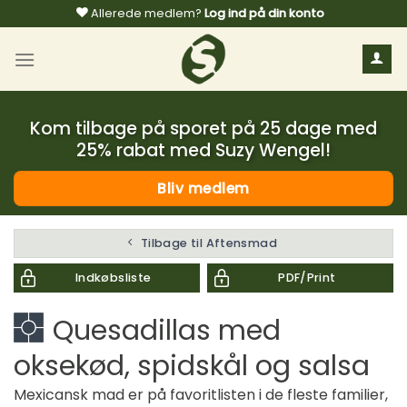
Fortsæt
Allerede medlem?
Log ind på din konto
til
indhold
Kom tilbage på sporet på 25 dage med
25% rabat med Suzy Wengel!
Bliv medlem
Tilbage til Aftensmad
Indkøbsliste
PDF/Print
Quesadillas med
oksekød, spidskål og salsa
Mexicansk mad er på favoritlisten i de fleste familier,