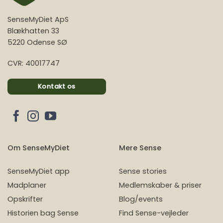
SenseMyDiet ApS
Blækhatten 33
5220 Odense SØ
CVR: 40017747
Kontakt os
Om SenseMyDiet
Mere Sense
SenseMyDiet app
Sense stories
Madplaner
Medlemskaber & priser
Opskrifter
Blog/events
Historien bag Sense
Find Sense-vejleder