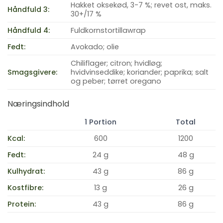
Hakket oksekød, 3-7 %; revet ost, maks.
Håndfuld 3:
30+/17 %
Håndfuld 4:
Fuldkornstortillawrap
Fedt:
Avokado; olie
Chiliflager; citron; hvidløg;
Smagsgivere:
hvidvinseddike; koriander; paprika; salt
og peber; tørret oregano
Næringsindhold
1 Portion
Total
Kcal:
600
1200
Fedt:
24 g
48 g
Kulhydrat:
43 g
86 g
Kostfibre:
13 g
26 g
Protein:
43 g
86 g