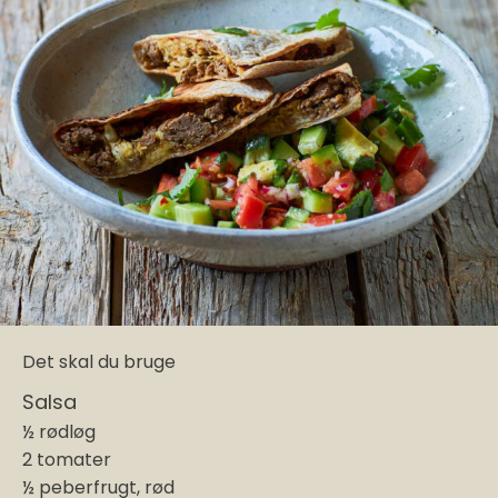
Det skal du bruge
Salsa
½ rødløg
2 tomater
½ peberfrugt, rød