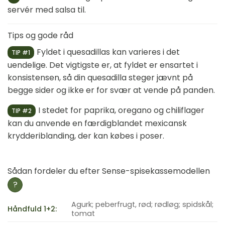
servér med salsa til.
Tips og gode råd
Fyldet i quesadillas kan varieres i det
TIP #1
uendelige. Det vigtigste er, at fyldet er ensartet i
konsistensen, så din quesadilla steger jævnt på
begge sider og ikke er for svær at vende på panden.
I stedet for paprika, oregano og chiliflager
TIP #2
kan du anvende en færdigblandet mexicansk
krydderiblanding, der kan købes i poser.
Sådan fordeler du efter Sense-spisekassemodellen
?
Agurk; peberfrugt, rød; rødløg; spidskål;
Håndfuld 1+2:
tomat