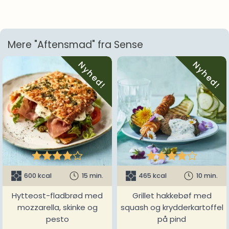
Mere "Aftensmad" fra Sense
Nyhed!
Nyhed!










600 kcal
15 min.
465 kcal
10 min.
Hytteost-fladbrød med
Grillet hakkebøf med
mozzarella, skinke og
squash og krydderkartoffel
pesto
på pind