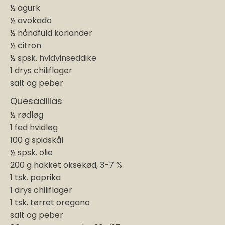
½ agurk
½ avokado
½ håndfuld koriander
½ citron
½ spsk. hvidvinseddike
1 drys chiliflager
salt og peber
Quesadillas
½ rødløg
1 fed hvidløg
100 g spidskål
½ spsk. olie
200 g hakket oksekød, 3-7 %
1 tsk. paprika
1 drys chiliflager
1 tsk. tørret oregano
salt og peber