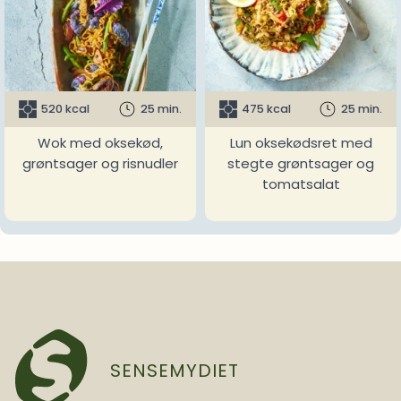
520 kcal
25 min.
475 kcal
25 min.
Wok med oksekød,
Lun oksekødsret med
grøntsager og risnudler
stegte grøntsager og
tomatsalat
SENSEMYDIET