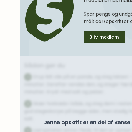
madplanernes måltide
Spar penge og undgå
måltider/opskrifter
Bliv medlem
Sådan gør du
Dryp lidt olie på en pande, og steg laksen -
1
minutter. Derefter vendes den, og steger færdi
minutter. Krydr med salt og peber.
Skær hokkaido i både, og steg dem i resten 
2
god stegeskorpe på begge sider, men stadig h
salt.
Denne opskrift er en del af Sen
Lad spinaten simre i fløde, til den er optøet
3