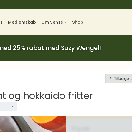
es
Medlemskab
Om Sense
Shop
 med 25% rabat med Suzy Wengel!
Tilbage 
t og hokkaido fritter
n
10 g olie