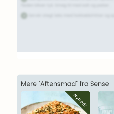
fløden bliver tyk. Smag til med salt og peber.
Servér stegt laks med hokkaidofritter og sp
4
Mere "Aftensmad" fra Sense
Nyhed!