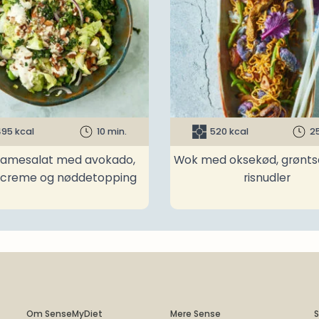
95 kcal
10 min.
520 kcal
2
amesalat med avokado,
Wok med oksekød, grønts
ncreme og nøddetopping
risnudler
Om SenseMyDiet
Mere Sense
S