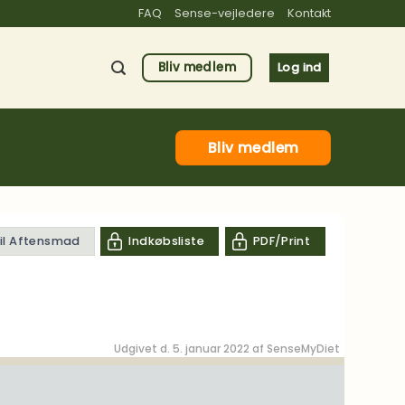
FAQ
Sense-vejledere
Kontakt
Bliv medlem
Log ind
Bliv medlem
til Aftensmad
Indkøbsliste
PDF/Print
Udgivet d. 5. januar 2022 af
SenseMyDiet