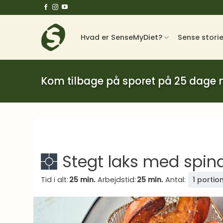
Fortsæt
til
indhold
Hvad er SenseMyDiet?
Sense stori
Kom tilbage på sporet på 25 dage
Stegt laks med spina
Tid i alt:
25 min.
Arbejdstid:
25 min.
Antal:
1 portio