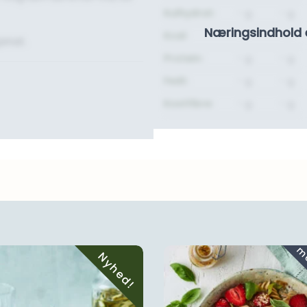
Kulhydrat:
- g.
- g.
Næringsindhold 
Kcal:
-
-
inat.
Protein:
- g.
- g.
Fedt:
- g.
- g.
Kostfibre:
- g.
- g.
Nyhed!