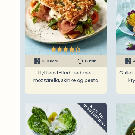





600 kcal
15 min.
4
Hytteost-fladbrød med
Grille
mozzarella, skinke og pesto
kr
m
K
u
n
f
o
r
e
d
l
e
m
m
e
r