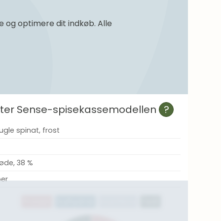
og optimere dit indkøb. Alle
efter Sense-spisekassemodellen
?
ugle spinat, frost
løde, 38 %
ber
Protein
Kulhydrat
Kostfibre
Fedt