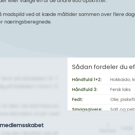
r eller vælge en af de andre 800 opskrifter.
 madspild ved at kæde måltider sammen over flere dage 
 er næringsberegnede.
Sådan fordeler du 
 først på skindsiden i 5-7
Håndfuld 1+2:
Hokkaido; k
g på kødsiden i cirka 1-2
Håndfuld 3:
Fersk laks
Fedt:
Olie; piskef
af olien. De skal have en
Smagsgivere:
Salt og pe
ave bid indeni. Krydr med
se medlemsskabet
1
Total
Portion
. Kog den derefter ind, så