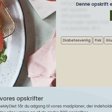
140 g fersk laks
Denne opskrift 
salt og peber
200 g hokkaido
200 g kugler spinat, frost
½ dl piskefløde, 38 %
Diabetesvenlig
Fisk
Glu
vores opskrifter
yDiet får du adgang til vores madplaner, der indeholder 