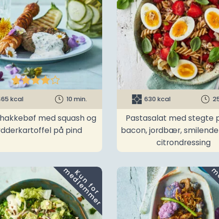





65 kcal
10 min.
630 kcal
2
t hakkebøf med squash og
Pastasalat med stegte p
ydderkartoffel på pind
bacon, jordbær, smilend
citrondressing
m
K
u
n
f
o
r
e
d
l
e
m
m
e
r