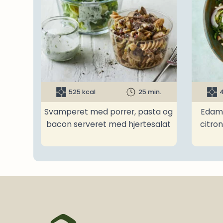
525 kcal
25 min.
4
Svamperet med porrer, pasta og
Edam
bacon serveret med hjertesalat
citro