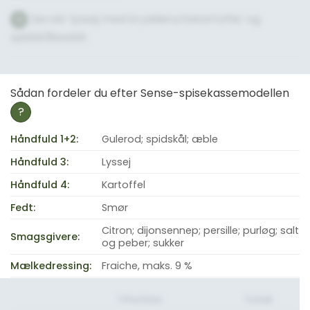
Servér lyssej med krydderurtekartofler og
6
spidskålssalat.
Sådan fordeler du efter Sense-spisekassemodellen
?
Håndfuld 1+2:
Gulerod; spidskål; æble
Håndfuld 3:
Lyssej
Håndfuld 4:
Kartoffel
Fedt:
Smør
Citron; dijonsennep; persille; purløg; salt
Smagsgivere:
og peber; sukker
Mælkedressing:
Fraiche, maks. 9 %
1 Portion
Total