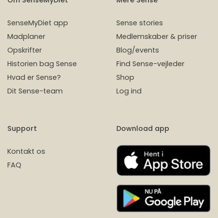
Om SenseMyDiet
Mere Sense
SenseMyDiet app
Sense stories
Madplaner
Medlemskaber & priser
Opskrifter
Blog/events
Historien bag Sense
Find Sense-vejleder
Hvad er Sense?
Shop
Dit Sense-team
Log ind
Support
Download app
Kontakt os
FAQ