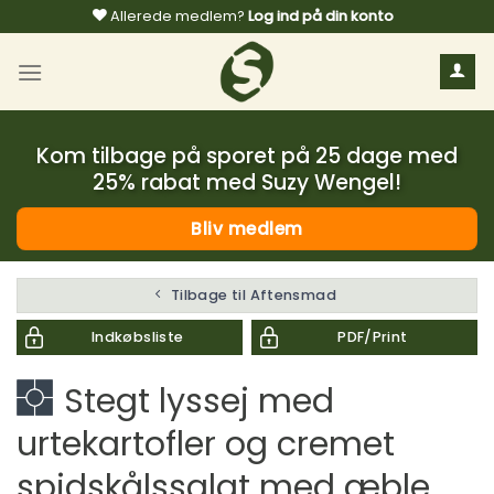
Fortsæt
Allerede medlem?
Log ind på din konto
til
indhold
Kom tilbage på sporet på 25 dage med
25% rabat med Suzy Wengel!
Bliv medlem
Tilbage til Aftensmad
Indkøbsliste
PDF/Print
Stegt lyssej med
urtekartofler og cremet
spidskålssalat med æble