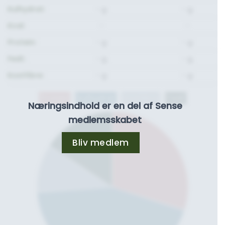
Kulhydrat:
- g.
- g.
Kcal:
-
-
Protein:
- g.
- g.
Fedt:
- g.
- g.
Kostfibre:
- g.
- g.
Protein
Kulhydrat
Kostfibre
Fedt
Næringsindhold er en del af Sense
medlemsskabet
Bliv medlem