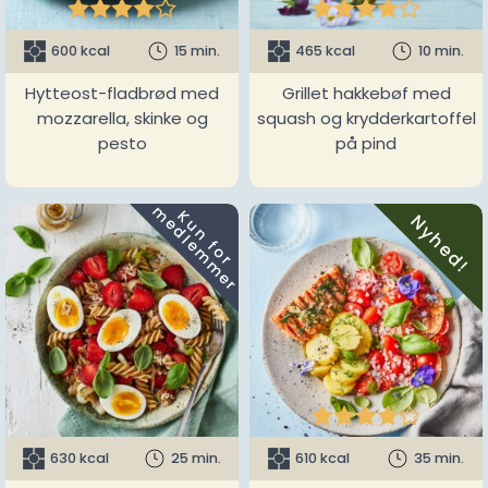










600 kcal
15 min.
465 kcal
10 min.
Hytteost-fladbrød med
Grillet hakkebøf med
mozzarella, skinke og
squash og krydderkartoffel
pesto
på pind
m
K
u
n
f
o
r
e
d
l
e
m
m
e
r
Nyhed!





630 kcal
25 min.
610 kcal
35 min.