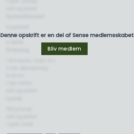
1 spsk. purløg
salt og peber
Spidskålssalat
¼ spidskål
1 gulerod
Denne opskrift er en del af Sense medlemsskabet
½ æble
Bliv medlem
Dressing
1 dl fraiche, maks. 9 %
½ tsk. dijonsennep
¼ citron
1 nip sukker
salt og peber
Lyssej
150 g lyssej
salt og peber
1 spsk. smør