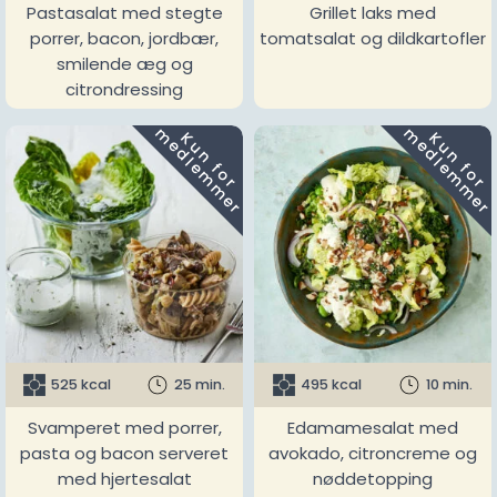
Pastasalat med stegte
Grillet laks med
porrer, bacon, jordbær,
tomatsalat og dildkartofler
smilende æg og
citrondressing
m
m
K
u
n
f
o
r
e
d
l
e
m
m
e
r
K
u
n
f
o
r
e
d
l
e
m
m
e
r
525 kcal
25 min.
495 kcal
10 min.
Svamperet med porrer,
Edamamesalat med
pasta og bacon serveret
avokado, citroncreme og
med hjertesalat
nøddetopping