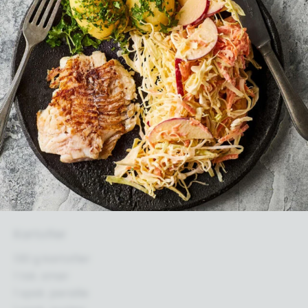
Kartofler
130 g kartofler
1 tsk. smør
1 spsk. persille