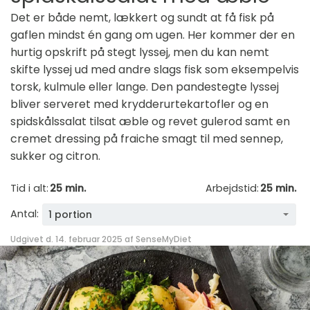
Det er både nemt, lækkert og sundt at få fisk på
gaflen mindst én gang om ugen. Her kommer der en
hurtig opskrift på stegt lyssej, men du kan nemt
skifte lyssej ud med andre slags fisk som eksempelvis
torsk, kulmule eller lange. Den pandestegte lyssej
bliver serveret med krydderurtekartofler og en
spidskålssalat tilsat æble og revet gulerod samt en
cremet dressing på fraiche smagt til med sennep,
sukker og citron.
Tid i alt:
25 min.
Arbejdstid:
25 min.
Antal:
1 portion
Udgivet d. 14. februar 2025 af
SenseMyDiet