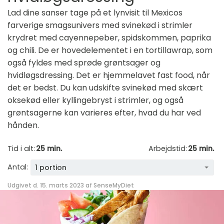
Lad dine sanser tage på et lynvisit til Mexicos
farverige smagsunivers med svinekød i strimler
krydret med cayennepeber, spidskommen, paprika
og chili. De er hovedelementet i en tortillawrap, som
også fyldes med sprøde grøntsager og
hvidløgsdressing. Det er hjemmelavet fast food, når
det er bedst. Du kan udskifte svinekød med skært
oksekød eller kyllingebryst i strimler, og også
grøntsagerne kan varieres efter, hvad du har ved
hånden.
Tid i alt:
25 min.
Arbejdstid:
25 min.
Antal:
1 portion
Udgivet d. 15. marts 2023 af
SenseMyDiet