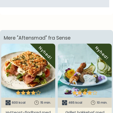
Mere "Aftensmad" fra Sense
Nyhed!
Nyhed!










600 kcal
15 min.
465 kcal
10 min.
Hytteost-fladbrød med
Grillet hakkebøf med