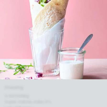
Dressing
½ fed hvidløg
3 spsk. fraiche, maks. 9 %