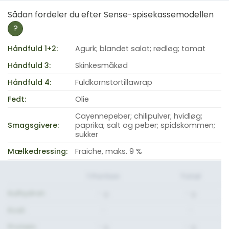
Sådan fordeler du efter Sense-spisekassemodellen
?
Håndfuld 1+2:
Agurk; blandet salat; rødløg; tomat
Håndfuld 3:
Skinkesmåkød
Håndfuld 4:
Fuldkornstortillawrap
Fedt:
Olie
Cayennepeber; chilipulver; hvidløg;
Smagsgivere:
paprika; salt og peber; spidskommen;
sukker
Mælkedressing:
Fraiche, maks. 9 %
1 Portion
Total
Kulhydrat:
- g.
- g.
Kcal:
-
-
Protein:
- g.
- g.