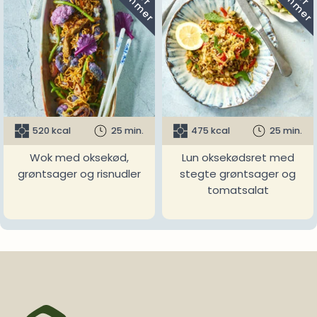
520 kcal
25 min.
475 kcal
25 min.
Wok med oksekød,
Lun oksekødsret med
grøntsager og risnudler
stegte grøntsager og
tomatsalat