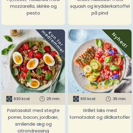
mozzarella, skinke og
squash og krydderkartoffel
pesto
på pind
m
K
u
n
f
o
r
e
d
l
e
m
m
e
r
Nyhed!





630 kcal
25 min.
610 kcal
35 min.
Pastasalat med stegte
Grillet laks med
porrer, bacon, jordbær,
tomatsalat og dildkartofler
smilende æg og
citrondressing