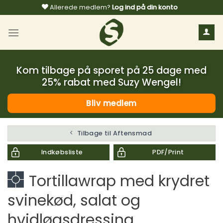
Fortsæt
Allerede medlem?
Log ind på din konto
til
indhold
Kom tilbage på sporet på 25 dage med
25% rabat med Suzy Wengel!
Bliv medlem
Tilbage til Aftensmad
Indkøbsliste
PDF/Print
Tortillawrap med krydret
svinekød, salat og
hvidløgsdressing