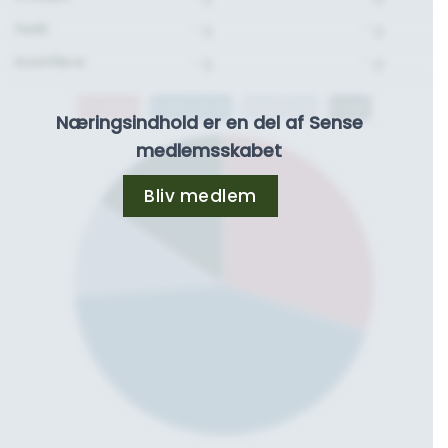
Fedt:
- g.
- g.
Kostfibre:
- g.
- g.
Protein
Kulhydrat
Kostfibre
Fedt
Næringsindhold er en del af Sense
medlemsskabet
Bliv medlem