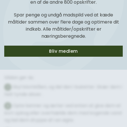
en af de andre 800 opskrifter.
Spar penge og undgå madspild ved at kæde
måltider sammen over flere dage og optimere dit
indkøb. Alle måltider/opskrifter er
næringsberegnede.
Bliv medlem
Sådan gør du
Skyl blomkålen, og del den i buketter. Skær dem i
1
helt tynde skiver.
Optø bønner og ærter ved enten at give dem et
2
kort opkog eller overhælde dem med kogende vand
og lad dem dryppe af i en sigte.