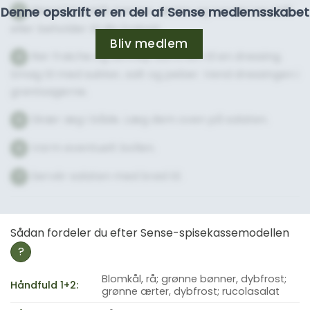
Bland blomkål, bønner, ærter og rucola i en skål
Denne opskrift er en del af Sense medlemsskabet
3
eller beholder til din frokost.
Bliv medlem
Rør fraiche og sennep sammen til en dressing.
4
Smag til med sukker, salt og peber. Vend dressingen i
grøntsagerne.
Skær æg i både. Læg dem oven på salaten.
5
Varm eventuelt bollen.
6
Servér salaten med brød til.
7
Sådan fordeler du efter Sense-spisekassemodellen
?
Blomkål, rå; grønne bønner, dybfrost;
Håndfuld 1+2:
grønne ærter, dybfrost; rucolasalat