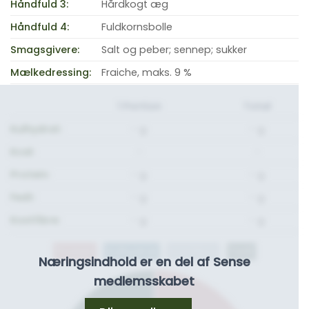
Håndfuld 3:
Hårdkogt æg
Håndfuld 4:
Fuldkornsbolle
Smagsgivere:
Salt og peber; sennep; sukker
Mælkedressing:
Fraiche, maks. 9 %
1 Portion
Total
Kulhydrat:
- g.
- g.
Kcal:
-
-
Protein:
- g.
- g.
Fedt:
- g.
- g.
Kostfibre:
- g.
- g.
Protein
Kulhydrat
Kostfibre
Fedt
Næringsindhold er en del af Sense
medlemsskabet