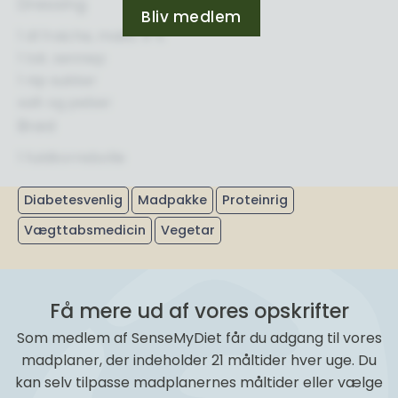
Dressing
Bliv medlem
1 dl fraiche, maks. 9 %
1 tsk. sennep
1 nip sukker
salt og peber
Brød
1 fuldkornsbolle
Diabetesvenlig
Madpakke
Proteinrig
Vægttabsmedicin
Vegetar
Få mere ud af vores opskrifter
Som medlem af SenseMyDiet får du adgang til vores
madplaner, der indeholder 21 måltider hver uge. Du
kan selv tilpasse madplanernes måltider eller vælge