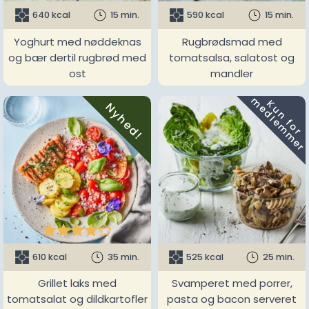
640 kcal
15 min.
590 kcal
15 min.
Yoghurt med nøddeknas
Rugbrødsmad med
og bær dertil rugbrød med
tomatsalsa, salatost og
ost
mandler
m
K
u
n
f
o
r
e
d
l
e
m
m
e
r
Nyhed!





610 kcal
35 min.
525 kcal
25 min.
Grillet laks med
Svamperet med porrer,
tomatsalat og dildkartofler
pasta og bacon serveret