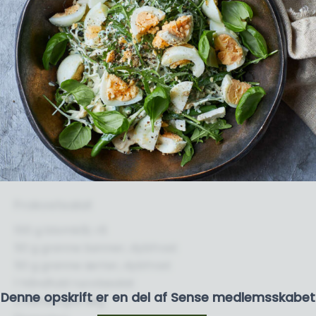
Frokostsalat
100 g blomkål, rå
50 g grønne bønner, dybfrost
50 g grønne ærter, dybfrost
1 håndfuld rucolasalat
Denne opskrift er en del af Sense medlemsskabet
2 hårdkogte æg