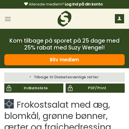
Fortsæt
Allerede medlem?
Log ind på din konto
til
indhold
Kom tilbage på sporet på 25 dage med
25% rabat med Suzy Wengel!
Bliv medlem
Tilbage til Diabetesvenlige retter
Indkøbsliste
PDF/Print
Frokostsalat med æg,
blomkål, grønne bønner,
ærter og fraichedressing