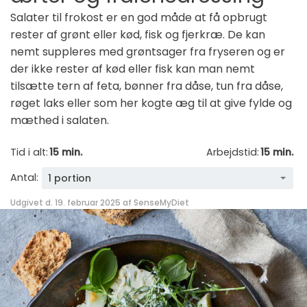
Salater til frokost er en god måde at få opbrugt
rester af grønt eller kød, fisk og fjerkræ. De kan
nemt suppleres med grøntsager fra fryseren og er
der ikke rester af kød eller fisk kan man nemt
tilsætte tern af feta, bønner fra dåse, tun fra dåse,
røget laks eller som her kogte æg til at give fylde og
mæthed i salaten.
Tid i alt:
15 min.
Arbejdstid:
15 min.
Antal:
1 portion
Udgivet d. 19. februar 2025 af
SenseMyDiet