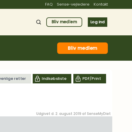
FAQ
Sense-vejledere
Kontakt
Bliv medlem
Log ind
Bliv medlem
venlige retter
Indkøbsliste
PDF/Print
Udgivet d. 2. august 2019 af
SenseMyDiet