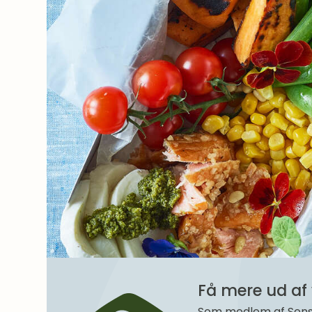
Få mere ud af 
Som medlem af SenseM