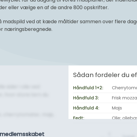
r eller vælge en af de andre 800 opskrifter.
 madspild ved at kæde måltider sammen over flere dage 
 er næringsberegnede.
Sådan fordeler du 
e sider i olie ved
Håndfuld 1+2:
Cherrytomat
r, hvor store tern du
Håndfuld 3:
Frisk mozza
Håndfuld 4:
Majs
, cherrytomater, majs,
Fedt:
Olie; olieb
se medlemsskabet
1
Total