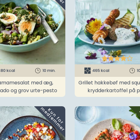





80 kcal
10 min.
465 kcal
1
amamesalat med æg,
Grillet hakkebøf med sq
ado og grov urte-pesto
krydderkartoffel på p
m
K
u
n
f
o
r
e
d
l
e
m
m
e
r