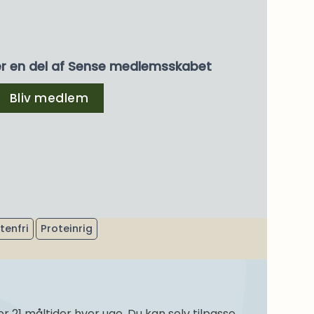
er en del af Sense medlemsskabet
Bliv medlem
s. 30+/17 %
tenfri
Proteinrig
21 måltider hver uge. Du kan selv tilpasse