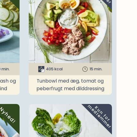
0 min.
405 kcal
15 min.
uash og
Tunbowl med æg, tomat og
ind
peberfrugt med dilddressing
m
K
u
n
f
o
r
e
d
l
e
m
m
e
r
Nyhed!