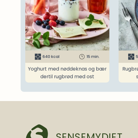
640 kcal
15 min.
5
Yoghurt med nøddeknas og bær
Rugbr
dertil rugbrød med ost
SENSEMYDIET