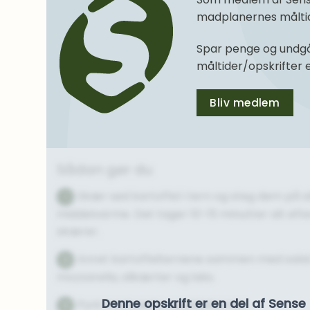
madplanernes måltide
Spar penge og undgå
måltider/opskrifter
Bliv medlem
Sådan gør du
Skær sød kartoffel i tern og steg dem på all
1
middelvarme. Det tager 10-15 minutter alt efte
skærer.
Anret kartoffelternene sammen med salat
2
mozzarella, slikærter og laks.
Denne opskrift er en del af Sen
Pynt med pesto og pinjekerner.
3