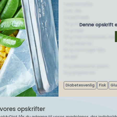
1 sød kartoffel
1 tsk. olie
2 salatblade
75 g cherrytomater
Denne opskrift 
75 g majs
50 g frisk mozzarella, mak
75 g slikærter
60 g varmrøget laks
Andet
15 g oliebaseret pesto
10 g pinjekerner
Diabetesvenlig
Fisk
Glu
vores opskrifter
yDiet får du adgang til vores madplaner, der indeholder 