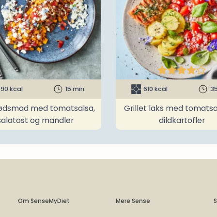





90 kcal
15 min.
610 kcal
35
ødsmad med tomatsalsa,
Grillet laks med tomatsa
salatost og mandler
dildkartofler
Om SenseMyDiet
Mere Sense
S