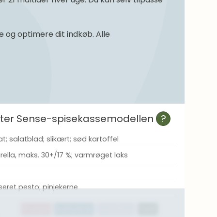
og optimere dit indkøb. Alle
efter Sense-spisekassemodellen
?
; salatblad; slikært; sød kartoffel
rella, maks. 30+/17 %; varmrøget laks
aseret pesto; pinjekerne
Protein
Kulhydrat
Kostfibre
Fedt