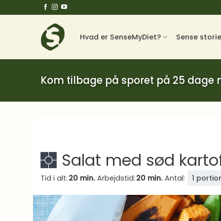
Fortsæt
til
indhold
Hvad er SenseMyDiet?
Sense stori
Kom tilbage på sporet på 25 dage
Salat med sød kartof
Tid i alt:
20 min.
Arbejdstid:
20 min.
Antal:
1 portio