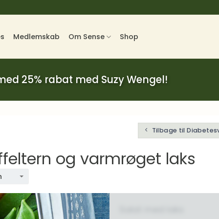
es
Medlemskab
Om Sense
Shop
 med 25% rabat med Suzy Wengel!
Tilbage til Diabetes
feltern og varmrøget laks
n
Salat med laks