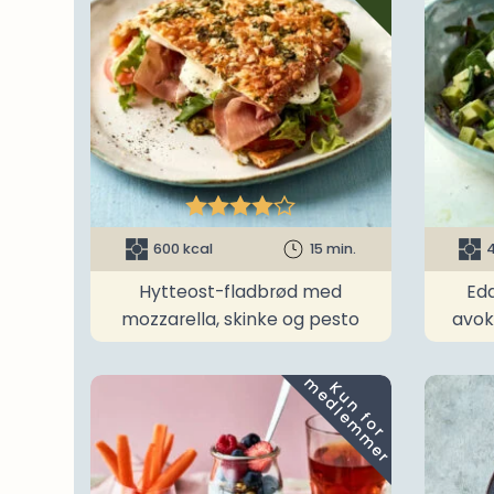





600 kcal
15 min.
4
Hytteost-fladbrød med
Ed
mozzarella, skinke og pesto
avok
m
K
u
n
f
o
r
e
d
l
e
m
m
e
r