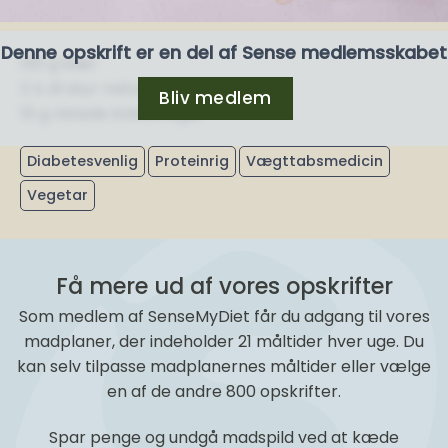
Denne opskrift er en del af Sense medlemsskabet
120 g bær
2 ½ dl skyr naturel
Bliv medlem
15 g ristede kokosflager
Diabetesvenlig
Proteinrig
Vægttabsmedicin
Vegetar
Få mere ud af vores opskrifter
Som medlem af SenseMyDiet får du adgang til vores
madplaner, der indeholder 21 måltider hver uge. Du
kan selv tilpasse madplanernes måltider eller vælge
en af de andre 800 opskrifter.
Spar penge og undgå madspild ved at kæde