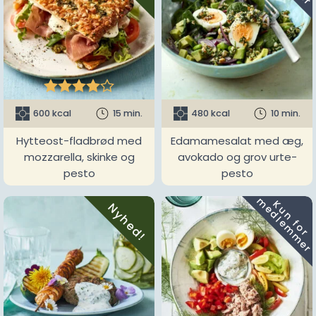





600 kcal
15 min.
480 kcal
10 min.
Hytteost-fladbrød med
Edamamesalat med æg,
mozzarella, skinke og
avokado og grov urte-
pesto
pesto
m
K
u
n
f
o
r
e
d
l
e
m
m
e
r
Nyhed!