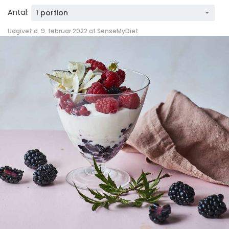
Antal:
1 portion
Udgivet d. 9. februar 2022 af
SenseMyDiet