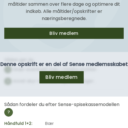
måltider sammen over flere dage og optimere dit
indkøb. Alle måltider/opskrifter er
næringsberegnede.
Bliv medlem
Sådan gør du
Denne opskrift er en del af Sense medlemsskabet
Skær eventuelt bær i mindre stykker.
1
Bliv medlem
Anret skyr med bær og kokosflager.
2
Sådan fordeler du efter Sense-spisekassemodellen
?
Håndfuld 1+2:
Bær