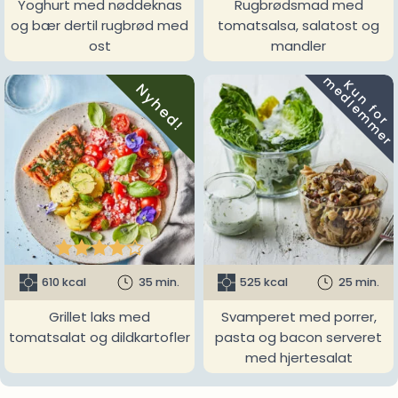
Yoghurt med nøddeknas
Rugbrødsmad med
og bær dertil rugbrød med
tomatsalsa, salatost og
ost
mandler
m
K
u
n
f
o
r
e
d
l
e
m
m
e
r
Nyhed!





610 kcal
35 min.
525 kcal
25 min.
Grillet laks med
Svamperet med porrer,
tomatsalat og dildkartofler
pasta og bacon serveret
med hjertesalat