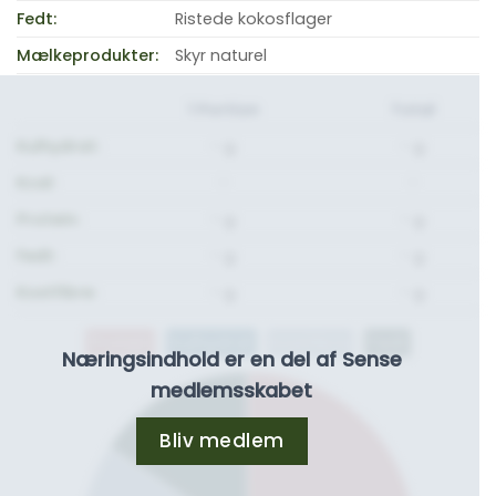
Fedt:
Ristede kokosflager
Mælkeprodukter:
Skyr naturel
1 Portion
Total
Kulhydrat:
- g.
- g.
Kcal:
-
-
Protein:
- g.
- g.
Fedt:
- g.
- g.
Kostfibre:
- g.
- g.
Protein
Kulhydrat
Kostfibre
Fedt
Næringsindhold er en del af Sense
medlemsskabet
Bliv medlem