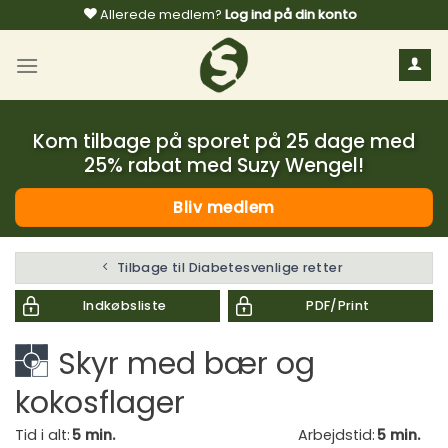
Fortsæt
Allerede medlem?
Log ind på din konto
til
indhold
Kom tilbage på sporet på 25 dage med
25% rabat med Suzy Wengel!
Bliv medlem
Tilbage til Diabetesvenlige retter
Indkøbsliste
PDF/Print
Skyr med bær og
kokosflager
Tid i alt:
5 min.
Arbejdstid:
5 min.