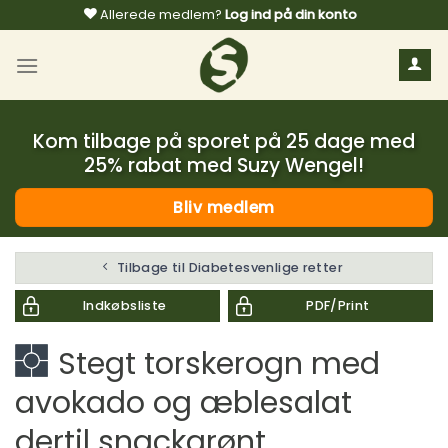
Fortsæt
Allerede medlem?
Log ind på din konto
til
indhold
Kom tilbage på sporet på 25 dage med
25% rabat med Suzy Wengel!
Bliv medlem
Tilbage til Diabetesvenlige retter
Indkøbsliste
PDF/Print
Stegt torskerogn med
avokado og æblesalat
dertil snackgrønt