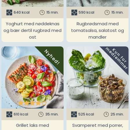
640 kcal
15 min.
590 kcal
15 min.
Yoghurt med nøddeknas
Rugbrødsmad med
og bær dertil rugbrød med
tomatsalsa, salatost og
ost
mandler
m
K
u
n
f
o
r
e
d
l
e
m
m
e
r
Nyhed!





610 kcal
35 min.
525 kcal
25 min.
Grillet laks med
Svamperet med porrer,