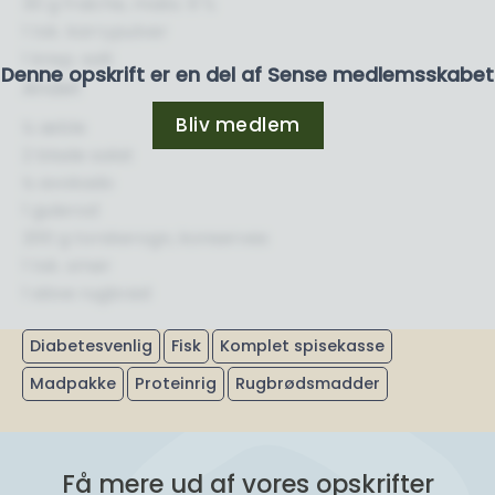
30 g fraiche, maks. 9 %
1 tsk. karrypulver
1 knsp. salt
Denne opskrift er en del af Sense medlemsskabet
Andet
Bliv medlem
½ æble
2 blade salat
½ avokado
1 gulerod
200 g torskerogn, konserves
1 tsk. smør
1 skive rugbrød
Diabetesvenlig
Fisk
Komplet spisekasse
Madpakke
Proteinrig
Rugbrødsmadder
Få mere ud af vores opskrifter