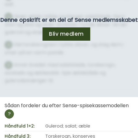
salt.
Skær æble i både og klargør salatblade. Fjern
3
Denne opskrift er en del af Sense medlemsskabet
sten og skal og skær avokado i tynde skiver. Skræl
gulerod og skær i stave.
Bliv medlem
Del torskerognen i tykke skiver, og steg dem i
4
smør på en varm pande.
Anret brødet med salatblade, torskerogn,
5
avokado og æblesalat. Spis æblebåde og
gulerodsstænger til.
Sådan fordeler du efter Sense-spisekassemodellen
?
Håndfuld 1+2:
Gulerod; salat; æble
Håndfuld 3:
Torskerogn, konserves