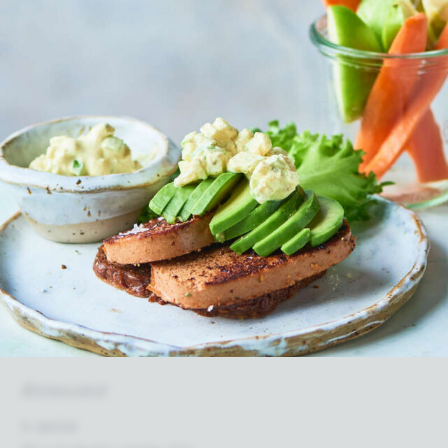
Æblesalat
½ æble