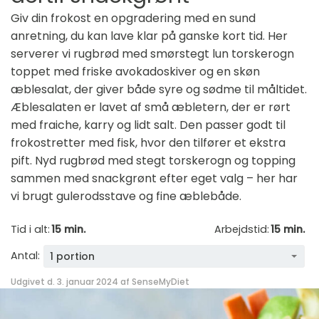
Giv din frokost en opgradering med en sund
anretning, du kan lave klar på ganske kort tid. Her
serverer vi rugbrød med smørstegt lun torskerogn
toppet med friske avokadoskiver og en skøn
æblesalat, der giver både syre og sødme til måltidet.
Æblesalaten er lavet af små æbletern, der er rørt
med fraiche, karry og lidt salt. Den passer godt til
frokostretter med fisk, hvor den tilfører et ekstra
pift. Nyd rugbrød med stegt torskerogn og topping
sammen med snackgrønt efter eget valg – her har
vi brugt gulerodsstave og fine æblebåde.
Tid i alt:
15 min.
Arbejdstid:
15 min.
Antal:
1 portion
Udgivet d. 3. januar 2024 af
SenseMyDiet