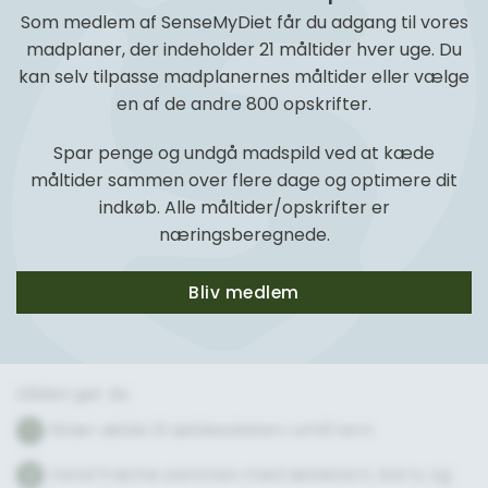
Som medlem af SenseMyDiet får du adgang til vores
madplaner, der indeholder 21 måltider hver uge. Du
kan selv tilpasse madplanernes måltider eller vælge
en af de andre 800 opskrifter.
Spar penge og undgå madspild ved at kæde
måltider sammen over flere dage og optimere dit
indkøb. Alle måltider/opskrifter er
næringsberegnede.
Bliv medlem
Sådan gør du
Skær æble til æblesalaten i små tern.
1
Vend fraiche sammen med æbletern, karry og
2