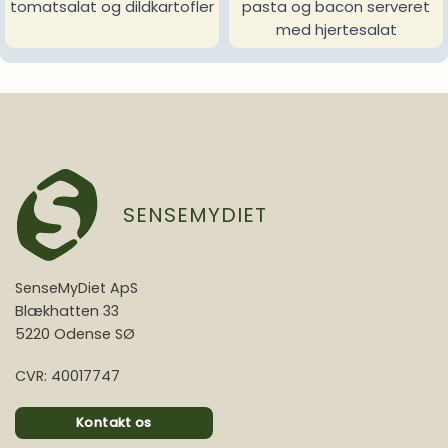
tomatsalat og dildkartofler
pasta og bacon serveret
med hjertesalat
SENSEMYDIET
SenseMyDiet ApS
Blækhatten 33
5220 Odense SØ
CVR: 40017747
Kontakt os