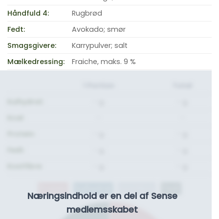
Håndfuld 4:
Rugbrød
Fedt:
Avokado; smør
Smagsgivere:
Karrypulver; salt
Mælkedressing:
Fraiche, maks. 9 %
1 Portion
Total
Kulhydrat:
- g.
- g.
Kcal:
-
-
Protein:
- g.
- g.
Fedt:
- g.
- g.
Kostfibre:
- g.
- g.
Protein
Kulhydrat
Kostfibre
Fedt
Næringsindhold er en del af Sense
medlemsskabet