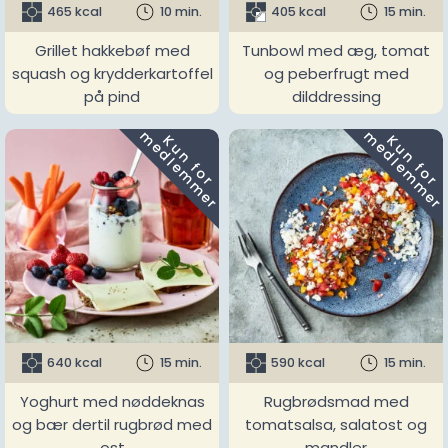
465 kcal
10 min.
405 kcal
15 min.
Grillet hakkebøf med
Tunbowl med æg, tomat
squash og krydderkartoffel
og peberfrugt med
på pind
dilddressing
m
m
K
u
n
f
o
r
e
d
l
e
m
m
e
r
K
u
n
f
o
r
e
d
l
e
m
m
e
r
640 kcal
15 min.
590 kcal
15 min.
Yoghurt med nøddeknas
Rugbrødsmad med
og bær dertil rugbrød med
tomatsalsa, salatost og
ost
mandler