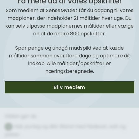
Få mere ud af vores opskrifter
Som medlem af SenseMyDiet får du adgang til vores
madplaner, der indeholder 21 måltider hver uge. Du
kan selv tilpasse madplanernes måltider eller vælge
en af de andre 800 opskrifter.
Spar penge og undgå madspild ved at kæde
måltider sammen over flere dage og optimere dit
indkøb. Alle måltider/opskrifter er
næringsberegnede.
Bliv medlem
Sådan gør du
Hak purløg og dild. Bland med flødeost, salt og
1
peber.