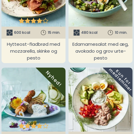





600 kcal
15 min.
480 kcal
10 min.
Hytteost-fladbrød med
Edamamesalat med æg,
mozzarella, skinke og
avokado og grov urte-
pesto
pesto
m
K
u
n
f
o
r
e
d
l
e
m
m
e
r
Nyhed!




