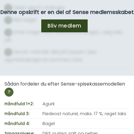
Skær agurk i stænger.
2
Denne opskrift er en del af Sense medlemsskabet
Rist bagel.
3
Bliv medlem
Smør bagel med flødeostblandingen. Læg laks
4
på.
Servér med lidt dild på toppen. Spis
5
agurkestængerne sammen med.
Sådan fordeler du efter Sense-spisekassemodellen
?
Håndfuld 1+2:
Agurk
Håndfuld 3:
Flødeost naturel, maks. 17 %; røget laks
Håndfuld 4:
Bagel
Smagsgivere:
Dild; purløg; salt og peber