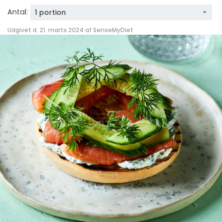
Antal:
1 portion
Udgivet d. 21. marts 2024 af
SenseMyDiet