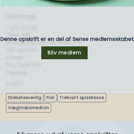
Fyldt bagel
1 spsk. purløg
1 spsk. dild
Denne opskrift er en del af Sense medlemsskabet
50 g flødeost naturel, maks. 17 %
salt og peber
Bliv medlem
½ bagel
60 g røget laks
Tilbehør
¼ agurk
Diabetesvenlig
Fisk
Trekvart spisekasse
Vægttabsmedicin