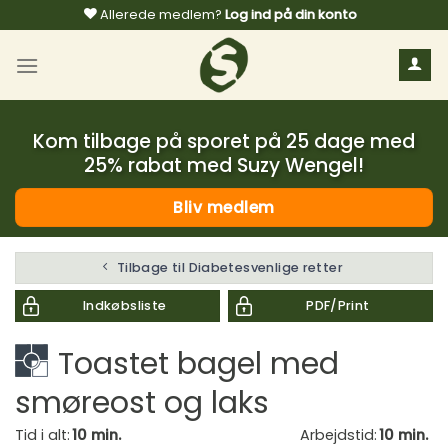
Fortsæt
Allerede medlem?
Log ind på din konto
til
indhold
Kom tilbage på sporet på 25 dage med
25% rabat med Suzy Wengel!
Bliv medlem
Tilbage til Diabetesvenlige retter
Indkøbsliste
PDF/Print
Toastet bagel med
smøreost og laks
Tid i alt:
10 min.
Arbejdstid:
10 min.