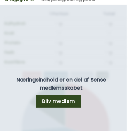
1 Portion
Total
Kulhydrat:
- g.
- g.
Kcal:
-
-
Protein:
- g.
- g.
Fedt:
- g.
- g.
Kostfibre:
- g.
- g.
Protein
Kulhydrat
Kostfibre
Fedt
Næringsindhold er en del af Sense
medlemsskabet
Bliv medlem