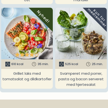
m
K
u
n
f
o
r
e
d
l
e
m
m
e
r
Nyhed!





610 kcal
35 min.
525 kcal
25 min.
Grillet laks med
Svamperet med porrer,
tomatsalat og dildkartofler
pasta og bacon serveret
med hjertesalat