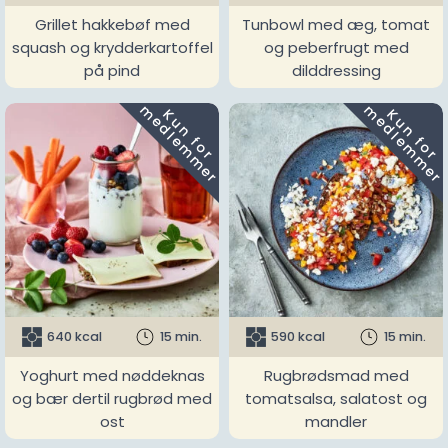
Grillet hakkebøf med
Tunbowl med æg, tomat
squash og krydderkartoffel
og peberfrugt med
på pind
dilddressing
m
m
K
u
n
f
o
r
e
d
l
e
m
m
e
r
K
u
n
f
o
r
e
d
l
e
m
m
e
r
640 kcal
15 min.
590 kcal
15 min.
Yoghurt med nøddeknas
Rugbrødsmad med
og bær dertil rugbrød med
tomatsalsa, salatost og
ost
mandler