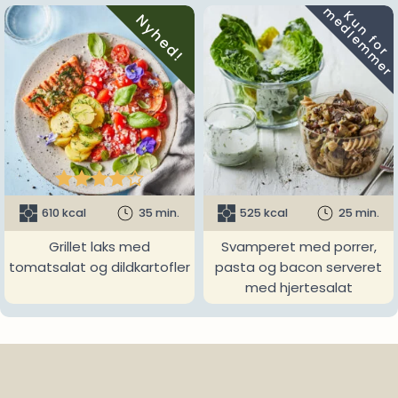
m
K
u
n
f
o
r
e
d
l
e
m
m
e
r
Nyhed!





610 kcal
35 min.
525 kcal
25 min.
Grillet laks med
Svamperet med porrer,
tomatsalat og dildkartofler
pasta og bacon serveret
med hjertesalat