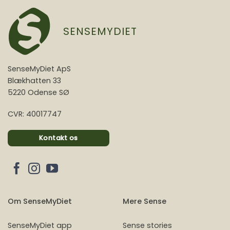
SENSEMYDIET
SenseMyDiet ApS
Blækhatten 33
5220 Odense SØ
CVR: 40017747
Kontakt os
Om SenseMyDiet
Mere Sense
SenseMyDiet app
Sense stories