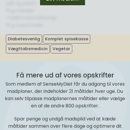
salt og peber
15 g mandler
1 fuldkornstortillawrap
10 g mayonnaise
Diabetesvenlig
Komplet spisekasse
Vægttabsmedicin
Vegetar
Få mere ud af vores opskrifter
Som medlem af SenseMyDiet får du adgang til vores
madplaner, der indeholder 21 måltider hver uge. Du
kan selv tilpasse madplanernes måltider eller vælge
en af de andre 800 opskrifter.
Spar penge og undgå madspild ved at kæde
måltider sammen over flere dage og optimere dit