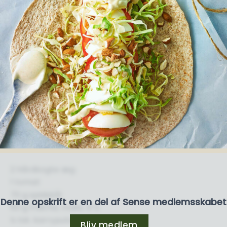
2 hårdkogte æg
1 tomat
70 g spidskål
Denne opskrift er en del af Sense medlemsskabet
60 g fraiche, maks. 9 %
½ tsk. karrypulver
Bliv medlem