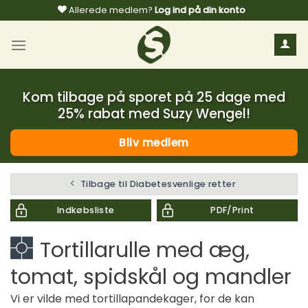
Fortsæt
Allerede medlem?
Log ind på din konto
til
indhold
Kom tilbage på sporet på 25 dage med
25% rabat med Suzy Wengel!
Bliv medlem
Tilbage til Diabetesvenlige retter
Indkøbsliste
PDF/Print
Tortillarulle med æg,
tomat, spidskål og mandler
Vi er vilde med tortillapandekager, for de kan