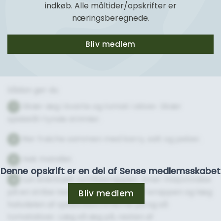
indkøb. Alle måltider/opskrifter er
næringsberegnede.
Bliv medlem
Sådan gør du
Skær æg i kvarte og tomat i skiver. Skær
1
spidskål i tynde strimler.
Rør fraiche sammen med karry, salt og peber.
2
Hak mandler.
3
Denne opskrift er en del af Sense medlemsskabet
Lun eventuelt tortillawrappen. Smør mayonnaise
4
på en stribe ned gennem midten af wrappen og læg
Bliv medlem
halvdelen af spidskålsstrimlerne på og så
tomatskiver. Læg så æg på, resten af