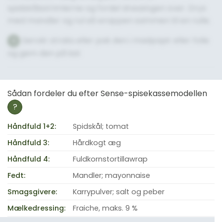
spidskålsstrimlerne og fordel dressingen over. Drys
med mandler og rul så wrappen sammen til en rulle.
Servér straks eller pak den i madpapir eller folie
5
og gem den på køl.
Sådan fordeler du efter Sense-spisekassemodellen
?
Håndfuld 1+2:
Spidskål; tomat
Håndfuld 3:
Hårdkogt æg
Håndfuld 4:
Fuldkornstortillawrap
Fedt:
Mandler; mayonnaise
Smagsgivere:
Karrypulver; salt og peber
Mælkedressing:
Fraiche, maks. 9 %