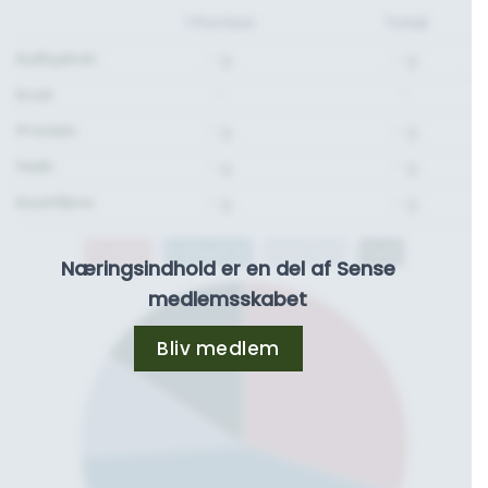
1 Portion
Total
Kulhydrat:
- g.
- g.
Kcal:
-
-
Protein:
- g.
- g.
Fedt:
- g.
- g.
Kostfibre:
- g.
- g.
Protein
Kulhydrat
Kostfibre
Fedt
Næringsindhold er en del af Sense
medlemsskabet
Bliv medlem