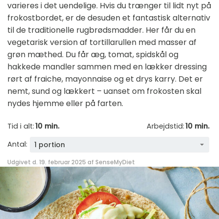
varieres i det uendelige. Hvis du trænger til lidt nyt på
frokostbordet, er de desuden et fantastisk alternativ
til de traditionelle rugbrødsmadder. Her får du en
vegetarisk version af tortillarullen med masser af
grøn mæthed. Du får æg, tomat, spidskål og
hakkede mandler sammen med en lækker dressing
rørt af fraiche, mayonnaise og et drys karry. Det er
nemt, sund og lækkert – uanset om frokosten skal
nydes hjemme eller på farten.
Tid i alt:
10 min.
Arbejdstid:
10 min.
Antal:
1 portion
Udgivet d. 19. februar 2025 af
SenseMyDiet