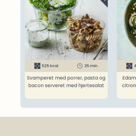
525 kcal
25 min.
4
Svamperet med porrer, pasta og
Edam
bacon serveret med hjertesalat
citro