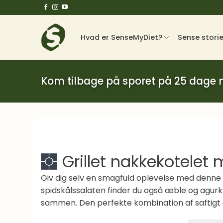
Fortsæt
til
indhold
Hvad er SenseMyDiet?
Sense stori
Kom tilbage på sporet på 25 dage
Grillet nakkekotelet
Giv dig selv en smagfuld oplevelse med denne 
spidskålssalaten finder du også æble og agurk i
sammen. Den perfekte kombination af saftigt gr