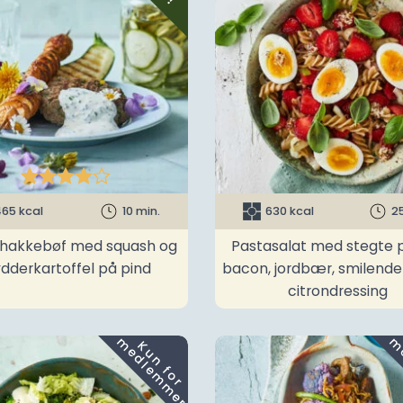





65 kcal
10 min.
630 kcal
2
t hakkebøf med squash og
Pastasalat med stegte p
ydderkartoffel på pind
bacon, jordbær, smilend
citrondressing
m
K
u
n
f
o
r
e
d
l
e
m
m
e
r