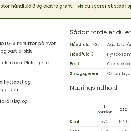
stor håndfuld 3 og ekstra grønt. Hvis du sparer et sted i
Sådan fordeler du 
nde i 6-8 minutter på hver
Håndfuld 1+2:
Agurk; forå
og sæt til side.
Håndfuld 3:
Hytteost; m
ble i tern. Pluk og hak
Fedt:
Olie; solsik
Smagsgivere:
Citron; kry
d hytteost og
Næringsindhold
og peber.
forårsløg og
1
Total
Portion
Kcal:
570
570