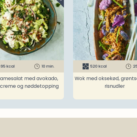
95 kcal
10 min.
520 kcal
2
amesalat med avokado,
Wok med oksekød, grønts
ncreme og nøddetopping
risnudler