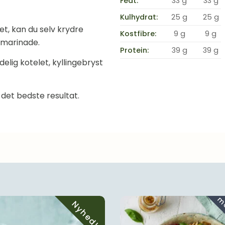
Fedt:
33 g
33 g
Kulhydrat:
25 g
25 g
et, kan du selv krydre
Kostfibre:
9 g
9 g
-marinade.
Protein:
39 g
39 g
lig kotelet, kyllingebryst
r det bedste resultat.
Nyhed!