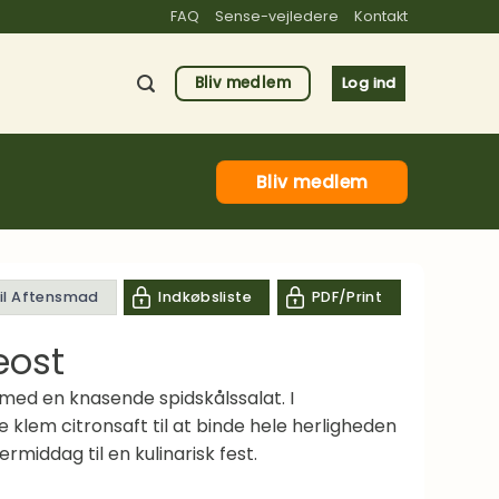
FAQ
Sense-vejledere
Kontakt
Bliv medlem
Log ind
Bliv medlem
til Aftensmad
Indkøbsliste
PDF/Print
eost
 med en knasende spidskålssalat. I
e klem citronsaft til at binde hele herligheden
middag til en kulinarisk fest.