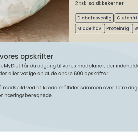
2 tsk. solsikkekerner
Diabetesvenlig
Glutenfri
Middelhav
Proteinrig
S
vores opskrifter
yDiet får du adgang til vores madplaner, der indeholder 
r eller vælge en af de andre 800 opskrifter.
 madspild ved at kæde måltider sammen over flere dage 
 er næringsberegnede.