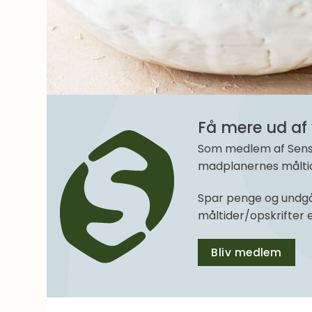
Få mere ud af 
Som medlem af SenseM
madplanernes måltide
Spar penge og undgå
måltider/opskrifter
Bliv medlem