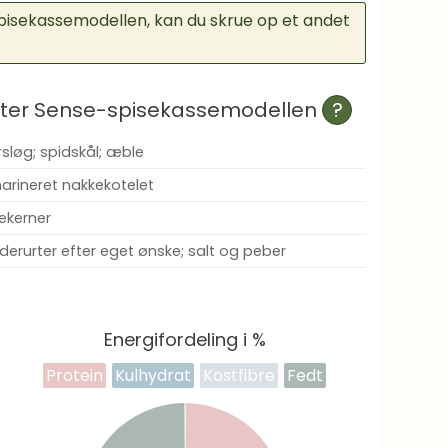
 spisekassemodellen, kan du skrue op et andet
efter Sense-spisekassemodellen
?
rsløg; spidskål; æble
arineret nakkekotelet
kekerner
dderurter efter eget ønske; salt og peber
Energifordeling i %
Protein
Kulhydrat
Kostfibre
Fedt