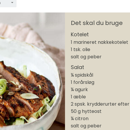
n
Det skal du bruge
Kotelet
1 marineret nakkekotelet
1 tsk. olie
salt og peber
Salat
¼ spidskål
1 forårsløg
¼ agurk
1 æble
2 spsk. krydderurter efte
50 g hytteost
¼ citron
salt og peber