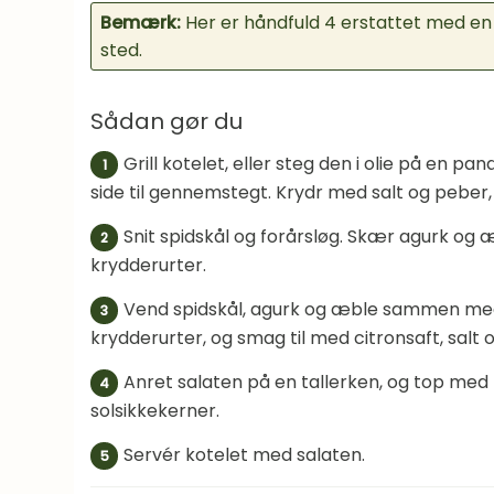
Bemærk:
Her er håndfuld 4 erstattet med en 
sted.
Sådan gør du
Grill kotelet, eller steg den i olie på en pa
1
side til gennemstegt. Krydr med salt og peber, 
Snit spidskål og forårsløg. Skær agurk og æ
2
krydderurter.
Vend spidskål, agurk og æble sammen me
3
krydderurter, og smag til med citronsaft, salt 
Anret salaten på en tallerken, og top med 
4
solsikkekerner.
Servér kotelet med salaten.
5