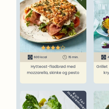





600 kcal
15 min.
4
Hytteost-fladbrød med
Grille
mozzarella, skinke og pesto
kr
m
K
u
n
f
o
r
e
d
l
e
m
m
e
r