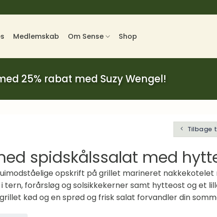
es
Medlemskab
Om Sense
Shop
 med 25% rabat med Suzy Wengel!
Tilbage 
 med spidskålssalat med hytt
uimodståelige opskrift på grillet marineret nakkekotelet
 tern, forårsløg og solsikkekerner samt hytteost og et lill
illet kød og en sprød og frisk salat forvandler din sommer