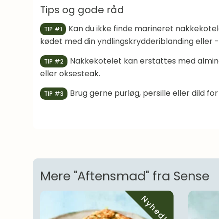
Tips og gode råd
Kan du ikke finde marineret nakkekotel
TIP #1
kødet med din yndlingskrydderiblanding eller 
Nakkekotelet kan erstattes med alminde
TIP #2
eller oksesteak.
Brug gerne purløg, persille eller dild fo
TIP #3
Mere "Aftensmad" fra Sense
Nyhed!