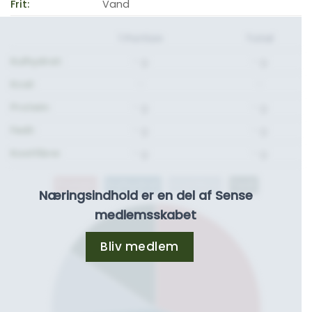
Frit:
Vand
1 Portion
Total
Kulhydrat:
- g.
- g.
Kcal:
-
-
Protein:
- g.
- g.
Fedt:
- g.
- g.
Kostfibre:
- g.
- g.
Protein
Kulhydrat
Kostfibre
Fedt
Næringsindhold er en del af Sense
medlemsskabet
Bliv medlem