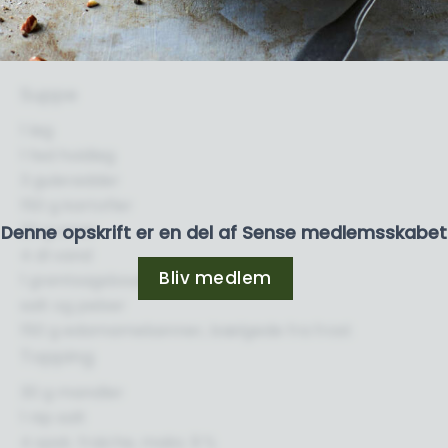
Suppe
1 løg
1 fed hvidløg
3 gulerødder
150 g kartofler
20 g smør
Denne opskrift er en del af Sense medlemsskabet
4 dl vand
Bliv medlem
1 grøntsagsbouillon, terning
salt og peber
150 g edamamebønner, bælgede fra frost
Topping
30 g mandler
1 nip salt
4 spsk. fraiche, maks. 9 %