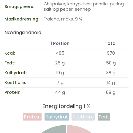
Chilipulver; karrypulver; persille; purløg;
Smagsgivere:
salt og peber; sennep
Mælkedressing:
Fraiche, maks. 9 %
Næringsindhold
1 Portion
Total
Kcal:
485
970
Fedt:
25 g
50 g
Kulhydrat:
19 g
38 g
Kostfibre:
7 g
14 g
Protein:
44 g
88 g
Energifordeling i %
Protein
Kulhydrat
Kostfibre
Fedt