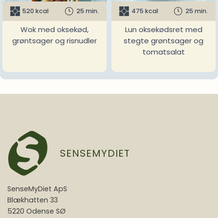
520 kcal
25 min.
475 kcal
25 min.
Wok med oksekød,
Lun oksekødsret med
grøntsager og risnudler
stegte grøntsager og
tomatsalat
SENSEMYDIET
SenseMyDiet ApS
Blækhatten 33
5220 Odense SØ