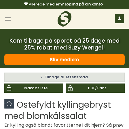
Fortsæt
Allerede medlem?
Log ind på din konto
til
indhold
Kom tilbage på sporet på 25 dage med
25% rabat med Suzy Wengel!
Bliv medlem
Tilbage til Aftensmad
Indkøbsliste
PDF/Print
Ostefyldt kyllingebryst
med blomkålssalat
Er kylling også blandt favoritterne i dit hjem? Så prøv