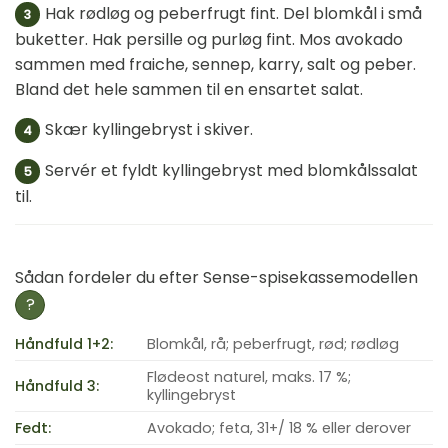
Hak rødløg og peberfrugt fint. Del blomkål i små
3
buketter. Hak persille og purløg fint. Mos avokado
sammen med fraiche, sennep, karry, salt og peber.
Bland det hele sammen til en ensartet salat.
Skær kyllingebryst i skiver.
4
Servér et fyldt kyllingebryst med blomkålssalat
5
til.
Sådan fordeler du efter Sense-spisekassemodellen
?
Håndfuld 1+2:
Blomkål, rå; peberfrugt, rød; rødløg
Flødeost naturel, maks. 17 %;
Håndfuld 3:
kyllingebryst
Fedt:
Avokado; feta, 31+/ 18 % eller derover