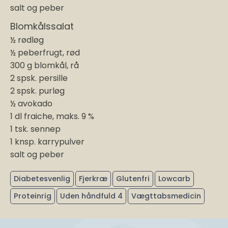
salt og peber
Blomkålssalat
½ rødløg
½ peberfrugt, rød
300 g blomkål, rå
2 spsk. persille
2 spsk. purløg
½ avokado
1 dl fraiche, maks. 9 %
1 tsk. sennep
1 knsp. karrypulver
salt og peber
Diabetesvenlig
Fjerkræ
Glutenfri
Lowcarb
Proteinrig
Uden håndfuld 4
Vægttabsmedicin