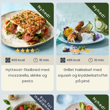
Nyhed!
Nyhed!










600 kcal
15 min.
465 kcal
10 min.
Hytteost-fladbrød med
Grillet hakkebøf med
mozzarella, skinke og
squash og krydderkartoffel
pesto
på pind
m
K
u
n
f
o
r
e
d
l
e
m
m
e
r
Nyhed!