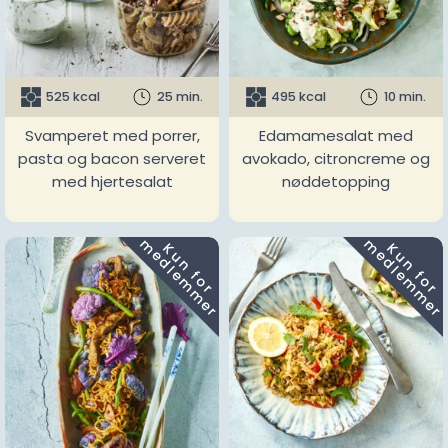
525 kcal
25 min.
495 kcal
10 min.
Svamperet med porrer,
Edamamesalat med
pasta og bacon serveret
avokado, citroncreme og
med hjertesalat
nøddetopping
m
m
K
u
n
f
o
r
e
d
l
e
m
m
e
r
K
u
n
f
o
r
e
d
l
e
m
m
e
r