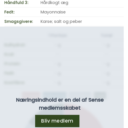
Håndfuld 3:
Hårdkogt æg
Fedt:
Mayonnaise
Smagsgivere:
Karse; salt og peber
1 Portion
Total
Kulhydrat:
- g.
- g.
Kcal:
-
-
Protein:
- g.
- g.
Fedt:
- g.
- g.
Kostfibre:
- g.
- g.
Protein
Kulhydrat
Kostfibre
Fedt
Næringsindhold er en del af Sense
medlemsskabet
Bliv medlem