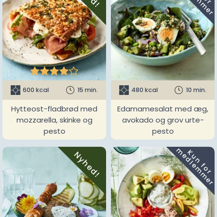





600 kcal
15 min.
480 kcal
10 min.
Hytteost-fladbrød med
Edamamesalat med æg,
mozzarella, skinke og
avokado og grov urte-
pesto
pesto
m
K
u
n
f
o
r
e
d
l
e
m
m
e
r
Nyhed!