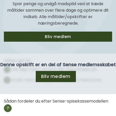
Spar penge og undgå madspild ved at kæde
måltider sammen over flere dage og optimere dit
indkøb. Alle måltider/opskrifter er
næringsberegnede.
Bliv medlem
Sådan gør du
Denne opskrift er en del af Sense medlemsskabet
Del æg i halve og kom lidt mayonnaise på.
1
Bliv medlem
Krydr med salt og peber og pynt med karse.
2
Sådan fordeler du efter Sense-spisekassemodellen
?