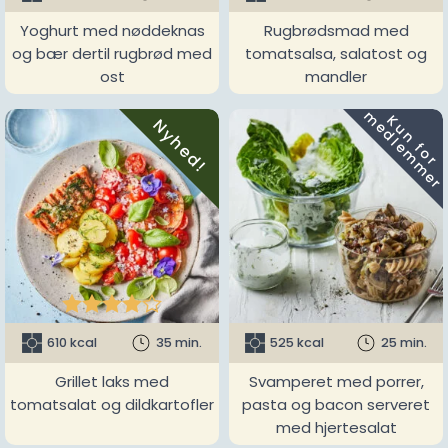
Yoghurt med nøddeknas
Rugbrødsmad med
og bær dertil rugbrød med
tomatsalsa, salatost og
ost
mandler
m
K
u
n
f
o
r
e
d
l
e
m
m
e
r
Nyhed!





610 kcal
35 min.
525 kcal
25 min.
Grillet laks med
Svamperet med porrer,
tomatsalat og dildkartofler
pasta og bacon serveret
med hjertesalat