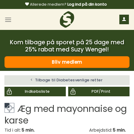
Fortsæt
Allerede medlem?
Log ind på din konto
til
indhold
Kom tilbage på sporet på 25 dage med
25% rabat med Suzy Wengel!
Bliv medlem
Tilbage til Diabetesvenlige retter
Indkøbsliste
PDF/Print
Æg med mayonnaise og
karse
Tid i alt:
5 min.
Arbejdstid:
5 min.