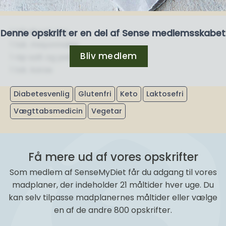
1 hårdkogt æg
Denne opskrift er en del af Sense medlemsskabet
1 tsk. mayonnaise
Bliv medlem
1 nip salt og peber
1 tsk. karse
Diabetesvenlig
Glutenfri
Keto
Laktosefri
Vægttabsmedicin
Vegetar
Få mere ud af vores opskrifter
Som medlem af SenseMyDiet får du adgang til vores
madplaner, der indeholder 21 måltider hver uge. Du
kan selv tilpasse madplanernes måltider eller vælge
en af de andre 800 opskrifter.