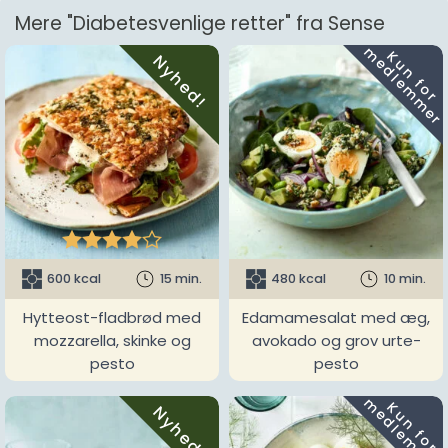
Mere "Diabetesvenlige retter" fra Sense
m
K
u
n
f
o
r
e
d
l
e
m
m
e
r
Nyhed!





600 kcal
15 min.
480 kcal
10 min.
Hytteost-fladbrød med
Edamamesalat med æg,
mozzarella, skinke og
avokado og grov urte-
pesto
pesto
m
K
u
n
f
o
r
e
d
l
e
m
m
e
r
Nyhed!