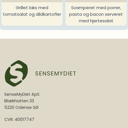
Grillet laks med
Svamperet med porrer,
tomatsalat og dildkartofler
pasta og bacon serveret
med hjertesalat
SENSEMYDIET
SenseMyDiet ApS
Blækhatten 33
5220 Odense SØ
CVR: 40017747