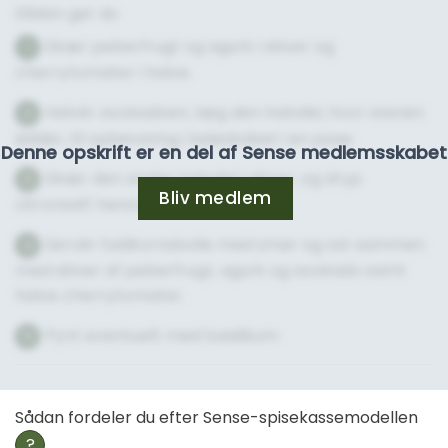
Sådan gør du
Skær peberfrugt og agurk i skiver og
1
cherrytomater i halve.
Halvér avokadoen, læg den halvdel, hvor stenen
2
sidder, til opbevaring i køleskabet i en pose.
Denne opskrift er en del af Sense medlemsskabet
Skær den anden halvdel i skiver, og dryp
3
Bliv medlem
citronsaft henover.
Servér fuldkornsbolle med smør og ost sammen
4
med skiver af peberfrugt, agurk og avokado samt
halve cher­rytomater.
Pynt eventuelt med basilikum.
5
Sådan fordeler du efter Sense-spisekassemodellen
?