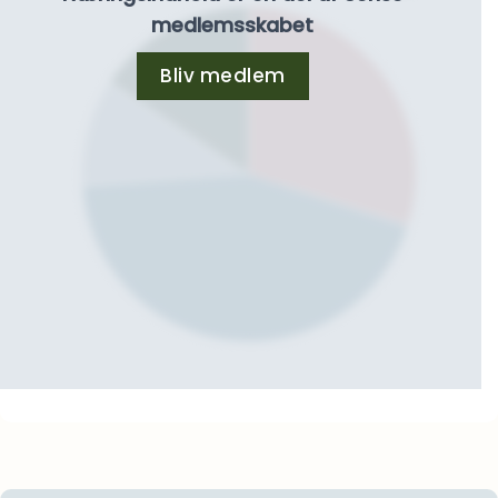
medlemsskabet
Bliv medlem