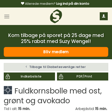
Fortsæt
Allerede medlem?
Log ind på din konto
til
indhold
Kom tilbage på sporet på 25 dage med
25% rabat med Suzy Wengel!
Bliv medlem
Tilbage til Diabetesvenlige retter
Indkøbsliste
PDF/Print
Fuldkornsbolle med ost,
grønt og avokado
Tid i alt:
15 min.
Arbejdstid:
15 min.