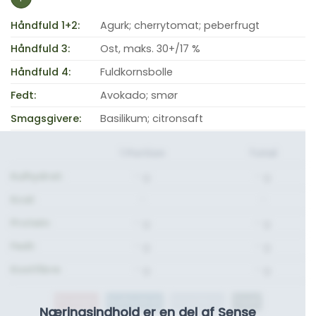
Håndfuld 1+2:
Agurk; cherrytomat; peberfrugt
Håndfuld 3:
Ost, maks. 30+/17 %
Håndfuld 4:
Fuldkornsbolle
Fedt:
Avokado; smør
Smagsgivere:
Basilikum; citronsaft
1 Portion
Total
Kulhydrat:
- g.
- g.
Kcal:
-
-
Protein:
- g.
- g.
Fedt:
- g.
- g.
Kostfibre:
- g.
- g.
Protein
Kulhydrat
Kostfibre
Fedt
Næringsindhold er en del af Sense