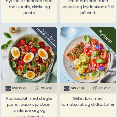
Hytteost-fladbrød med
Grillet hakkebøf med
mozzarella, skinke og
squash og krydderkartoffel
pesto
på pind
m
K
u
n
f
o
r
e
d
l
e
m
m
e
r
Nyhed!





630 kcal
25 min.
610 kcal
35 min.
Pastasalat med stegte
Grillet laks med
porrer, bacon, jordbær,
tomatsalat og dildkartofler
smilende æg og
citrondressing