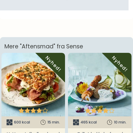
Mere "Aftensmad" fra Sense
Nyhed!
Nyhed!










600 kcal
15 min.
465 kcal
10 min.