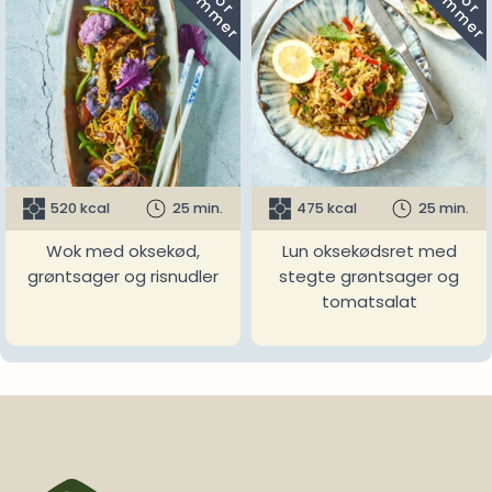
520 kcal
25 min.
475 kcal
25 min.
Wok med oksekød,
Lun oksekødsret med
grøntsager og risnudler
stegte grøntsager og
tomatsalat