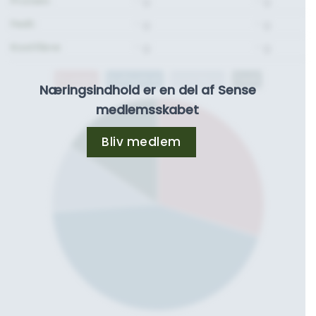
Protein:
- g.
- g.
Fedt:
- g.
- g.
Kostfibre:
- g.
- g.
Protein
Kulhydrat
Kostfibre
Fedt
Næringsindhold er en del af Sense
medlemsskabet
Bliv medlem