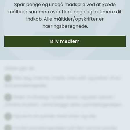
Spar penge og undgå madspild ved at kæde
måltider sammen over flere dage og optimere dit
indkøb. Alle måltider/opskrifter er
næringsberegnede.
Bliv medlem
Sådan gør du
Pisk æg, fraiche, mælk, mel, salt og peber til en
1
lind pandekagedej.
Skær forårsløg i tynde skiver, og pluk spinat i
2
mindre stykker. Vend begge dele i pandekagedejen.
Opvarm en pande med smør og olie.
3
Fordel pandekagedejen på den varme pande.
4