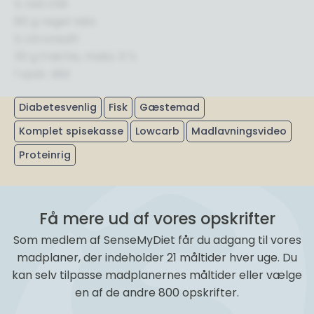
½ rød chili
80 g røget laks
½ citronsaft
30 g fraiche, maks. 9 %
1 spsk. dild
Diabetesvenlig
Fisk
Gæstemad
Komplet spisekasse
Lowcarb
Madlavningsvideo
Proteinrig
Få mere ud af vores opskrifter
Som medlem af SenseMyDiet får du adgang til vores
madplaner, der indeholder 21 måltider hver uge. Du
kan selv tilpasse madplanernes måltider eller vælge
en af de andre 800 opskrifter.