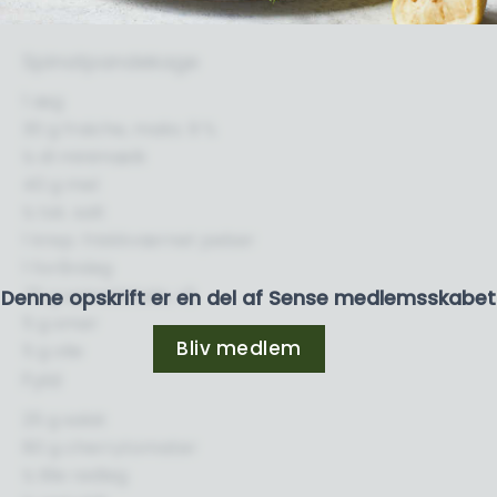
Spinatpandekage
1 æg
30 g fraiche, maks. 9 %
½ dl minimælk
40 g mel
½ tsk. salt
1 knsp. friskkværnet peber
1 forårsløg
75 g spinatblade, rå
Denne opskrift er en del af Sense medlemsskabet
5 g smør
Bliv medlem
5 g olie
Fyld
25 g salat
80 g cherrytomater
½ lille rødløg