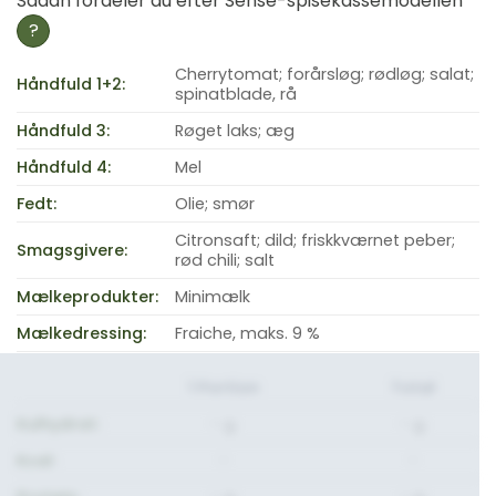
Sådan fordeler du efter Sense-spisekassemodellen
?
Cherrytomat; forårsløg; rødløg; salat;
Håndfuld 1+2:
spinatblade, rå
Håndfuld 3:
Røget laks; æg
Håndfuld 4:
Mel
Fedt:
Olie; smør
Citronsaft; dild; friskkværnet peber;
Smagsgivere:
rød chili; salt
Mælkeprodukter:
Minimælk
Mælkedressing:
Fraiche, maks. 9 %
1 Portion
Total
Kulhydrat:
- g.
- g.
Kcal:
-
-