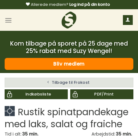
Fortsæt
Allerede medlem?
Log ind på din konto
til
indhold
Kom tilbage på sporet på 25 dage med
25% rabat med Suzy Wengel!
Bliv medlem
Tilbage til Frokost
Indkøbsliste
PDF/Print
Rustik spinatpandekage
med laks, salat og fraiche
Tid i alt:
35 min.
Arbejdstid:
35 min.