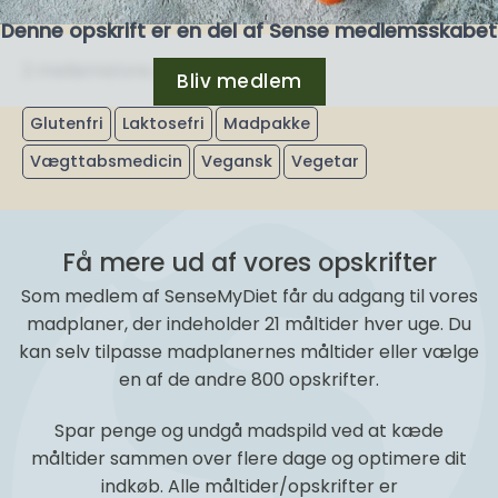
Denne opskrift er en del af Sense medlemsskabet
2 mellemstore gulerødder
Bliv medlem
Glutenfri
Laktosefri
Madpakke
Vægttabsmedicin
Vegansk
Vegetar
Få mere ud af vores opskrifter
Som medlem af SenseMyDiet får du adgang til vores
madplaner, der indeholder 21 måltider hver uge. Du
kan selv tilpasse madplanernes måltider eller vælge
en af de andre 800 opskrifter.
Spar penge og undgå madspild ved at kæde
måltider sammen over flere dage og optimere dit
indkøb. Alle måltider/opskrifter er