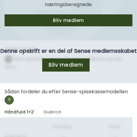
næringsberegnede.
Bliv medlem
Sådan gør du
Denne opskrift er en del af Sense medlemsskabet
Skyl og skræl eventuelt gulerødderne og spis
1
Bliv medlem
dem.
Sådan fordeler du efter Sense-spisekassemodellen
?
Håndfuld 1+2:
Gulerod
1 Portion
Total
Kulhydrat:
- g.
- g.