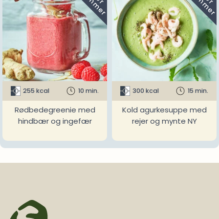
255 kcal
10 min.
300 kcal
15 min.
Rødbedegreenie med
Kold agurkesuppe med
hindbær og ingefær
rejer og mynte NY