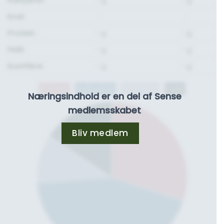
Kcal:
-
-
Protein:
- g.
- g.
Fedt:
- g.
- g.
Kostfibre:
- g.
- g.
Protein
Kulhydrat
Kostfibre
Fedt
Næringsindhold er en del af Sense
medlemsskabet
Bliv medlem