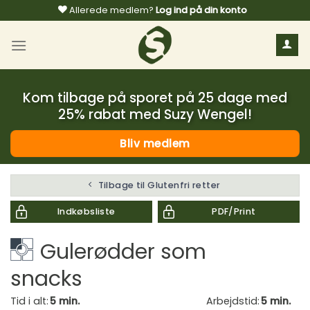
Fortsæt
Allerede medlem?
Log ind på din konto
til
indhold
Kom tilbage på sporet på 25 dage med
25% rabat med Suzy Wengel!
Bliv medlem
Tilbage til Glutenfri retter
Indkøbsliste
PDF/Print
Gulerødder som
snacks
Tid i alt:
5 min.
Arbejdstid:
5 min.