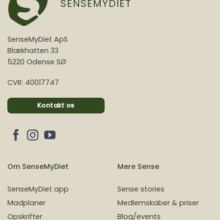
SENSEMYDIET
SenseMyDiet ApS
Blækhatten 33
5220 Odense SØ
CVR: 40017747
Kontakt os
Om SenseMyDiet
Mere Sense
SenseMyDiet app
Sense stories
Madplaner
Medlemskaber & priser
Opskrifter
Blog/events