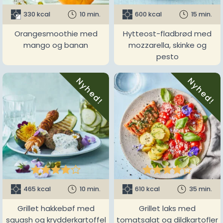
330 kcal
10 min.
600 kcal
15 min.
Orangesmoothie med
Hytteost-fladbrød med
mango og banan
mozzarella, skinke og
pesto
Nyhed!
Nyhed!










465 kcal
10 min.
610 kcal
35 min.
Grillet hakkebøf med
Grillet laks med
squash og krydderkartoffel
tomatsalat og dildkartofler