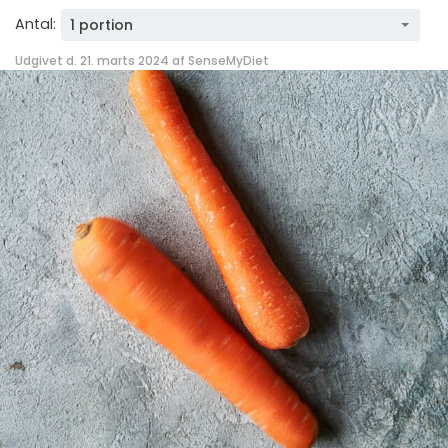
Antal:
1 portion
Udgivet d. 21. marts 2024 af
SenseMyDiet